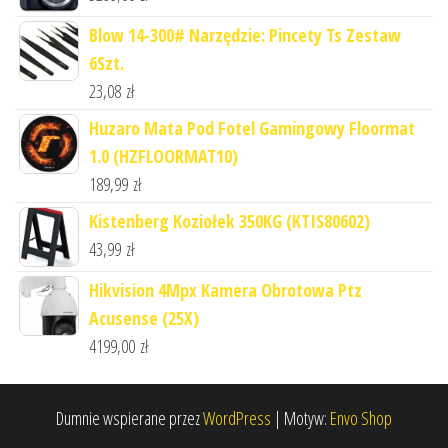
Blow 14-300# Narzędzie: Pincety Ts Zestaw
6Szt.
23,08
zł
Huzaro Mata Pod Fotel Gamingowy Floormat
1.0 (HZFLOORMAT10)
189,99
zł
Kistenberg Koziołek 350KG (KTIS80602)
43,99
zł
Hikvision 4Mpx Kamera Obrotowa Ptz
Acusense (25X)
4199,00
zł
Dumnie wspierane przez
WordPress
|
Motyw:
Envo Shop