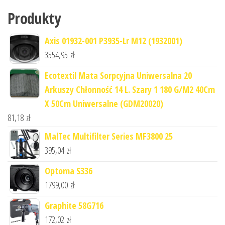
Produkty
Axis 01932-001 P3935-Lr M12 (1932001)
3554,95
zł
Ecotextil Mata Sorpcyjna Uniwersalna 20
Arkuszy Chłonność 14 L. Szary 1 180 G/M2 40Cm
X 50Cm Uniwersalne (GDM20020)
81,18
zł
MalTec Multifilter Series MF3800 25
395,04
zł
Optoma S336
1799,00
zł
Graphite 58G716
172,02
zł