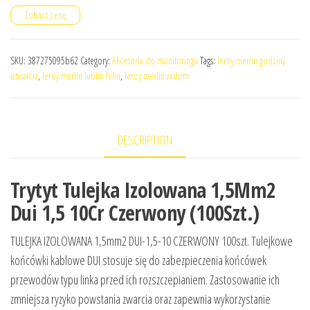
Zobacz cenę
SKU:
387275095b62
Category:
Akcesoria do monitoringu
Tags:
leroy merlin godziny
otwarcia
,
leroy merlin lublin felin
,
leroy merlin radom
DESCRIPTION
Trytyt Tulejka Izolowana 1,5Mm2
Dui 1,5 10Cr Czerwony (100Szt.)
TULEJKA IZOLOWANA 1,5mm2 DUI-1,5-10 CZERWONY 100szt. Tulejkowe
końcówki kablowe DUI stosuje się do zabezpieczenia końcówek
przewodów typu linka przed ich rozszczepianiem. Zastosowanie ich
zmniejsza ryzyko powstania zwarcia oraz zapewnia wykorzystanie