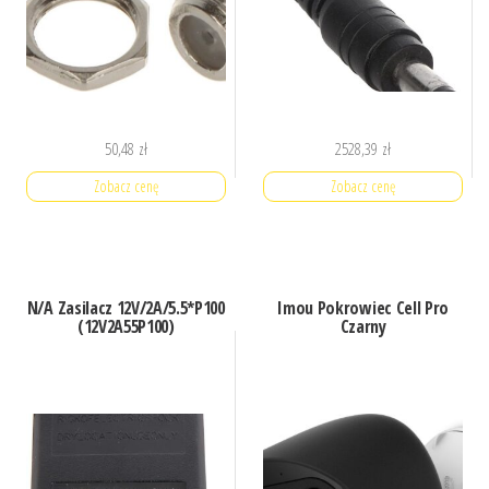
50,48
zł
2528,39
zł
Zobacz cenę
Zobacz cenę
N/A Zasilacz 12V/2A/5.5*P100
Imou Pokrowiec Cell Pro
(12V2A55P100)
Czarny