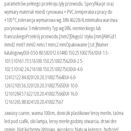
parametrów pełnego przekroju żyły przewodu. Specyfikacje oraz
wymiary materiał: miedź cynowana + PVC,temperatura pracy do
+105°C,tolerancja wymiarowa wg. DIN 46228/4,minimalna warstwa
pocynowania: 3 mikrometry Typ wg DIN, niemieckiego lub
francuskiegoPrzekrój przewodu [mm2]Długość styku [mm]AWGd1
mmd2 mml1 mml2 mms1 mms2 mmOpakowanie [szt.]Numer
katalogowyDUI-0.50-80.582012.61480.150.2510027561DUI-1.5-
101.510161.73.516100.150.2510027562DUI-2.5-
102.510142.24.216100.150.2510027563DUI-4.0-
12412122.84.820120.20.310027564DUI-6.0-
12612103.56.320120.20.310027565DUI-10.0-
12101284.57.622120.20.410027566DUI-16.0-
12161265.88.824120.20.410027567
zawiasy czarne, wanna 100cm, doniczki plastikowe leroy merlin, taśma
led pod szafki, obi lampa, leroy merlin godziny otwarcia, drzwi dre
opinie, blat kuchenny dębowy, wysokosc blatu w łazience, hydrożel