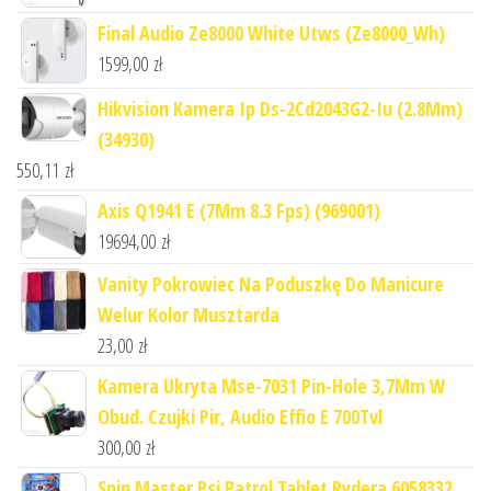
Final Audio Ze8000 White Utws (Ze8000_Wh)
1599,00
zł
Hikvision Kamera Ip Ds-2Cd2043G2-Iu (2.8Mm)
(34930)
550,11
zł
Axis Q1941 E (7Mm 8.3 Fps) (969001)
19694,00
zł
Vanity Pokrowiec Na Poduszkę Do Manicure
Welur Kolor Musztarda
23,00
zł
Kamera Ukryta Mse-7031 Pin-Hole 3,7Mm W
Obud. Czujki Pir, Audio Effio E 700Tvl
300,00
zł
Spin Master Psi Patrol Tablet Rydera 6058332