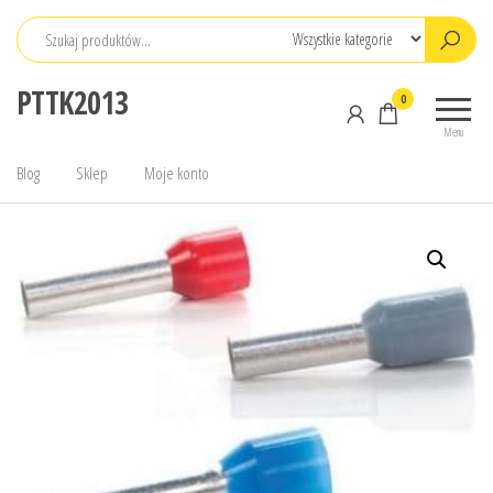
Przejdź
do
treści
PTTK2013
0
Menu
Blog
Sklep
Moje konto