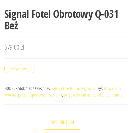
Signal Fotel Obrotowy Q-031
Beż
679,00
zł
Zobacz cenę
SKU:
4527ddb71ab7
Categories:
Fotele i krzesła biurowe
,
Signal
Tags:
leroy merlin
wrocław
,
parasol ogrodowy leroy merlin
,
pergola drewniana
,
podkład pod panele
DESCRIPTION