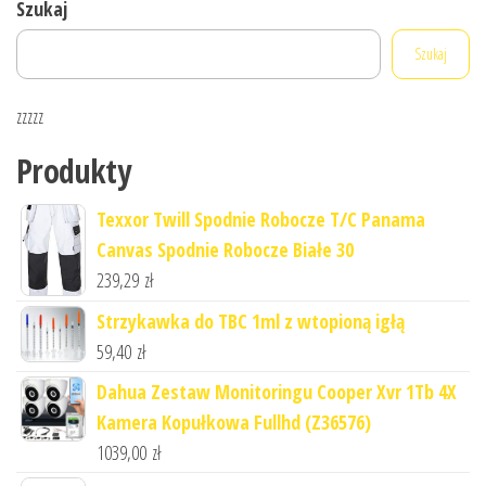
Szukaj
Szukaj
zzzzz
Produkty
Texxor Twill Spodnie Robocze T/C Panama
Canvas Spodnie Robocze Białe 30
239,29
zł
Strzykawka do TBC 1ml z wtopioną igłą
59,40
zł
Dahua Zestaw Monitoringu Cooper Xvr 1Tb 4X
Kamera Kopułkowa Fullhd (Z36576)
1039,00
zł