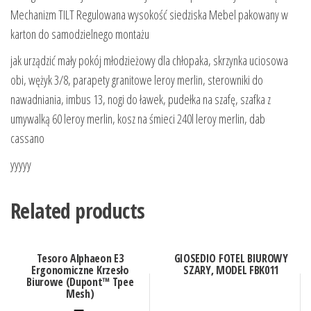
Mechanizm TILT Regulowana wysokość siedziska Mebel pakowany w
karton do samodzielnego montażu
jak urządzić mały pokój młodzieżowy dla chłopaka, skrzynka uciosowa
obi, wężyk 3/8, parapety granitowe leroy merlin, sterowniki do
nawadniania, imbus 13, nogi do ławek, pudełka na szafę, szafka z
umywalką 60 leroy merlin, kosz na śmieci 240l leroy merlin, dab
cassano
yyyyy
Related products
Tesoro Alphaeon E3
GIOSEDIO FOTEL BIUROWY
Ergonomiczne Krzesło
SZARY, MODEL FBK011
Biurowe (Dupont™ Tpee
Mesh)