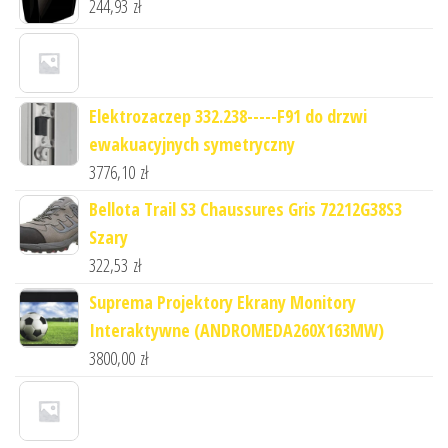
244,93
zł
Elektrozaczep 332.238-----F91 do drzwi
ewakuacyjnych symetryczny
3776,10
zł
Bellota Trail S3 Chaussures Gris 72212G38S3
Szary
322,53
zł
Suprema Projektory Ekrany Monitory
Interaktywne (ANDROMEDA260X163MW)
3800,00
zł