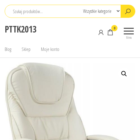
Przejdź
do
treści
PTTK2013
0
Menu
Blog
Sklep
Moje konto