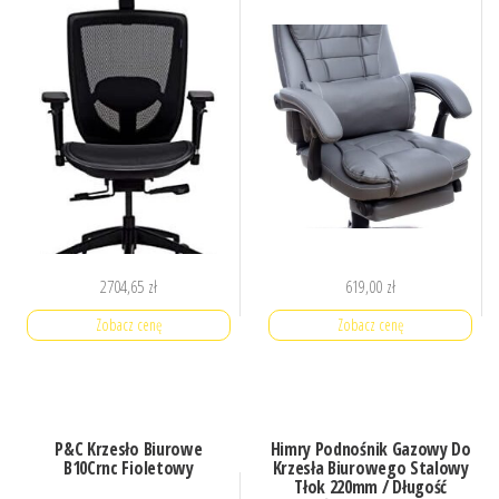
2704,65
zł
619,00
zł
Zobacz cenę
Zobacz cenę
P&C Krzesło Biurowe
Himry Podnośnik Gazowy Do
B10Crnc Fioletowy
Krzesła Biurowego Stalowy
Tłok 220mm / Długość