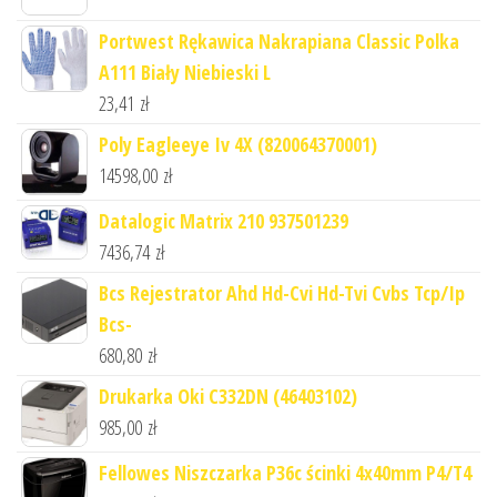
Portwest Rękawica Nakrapiana Classic Polka
A111 Biały Niebieski L
23,41
zł
Poly Eagleeye Iv 4X (820064370001)
14598,00
zł
Datalogic Matrix 210 937501239
7436,74
zł
Bcs Rejestrator Ahd Hd-Cvi Hd-Tvi Cvbs Tcp/Ip
Bcs-
680,80
zł
Drukarka Oki C332DN (46403102)
985,00
zł
Fellowes Niszczarka P36c ścinki 4x40mm P4/T4