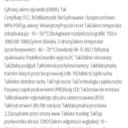
Cyfrowy zakres dynamiki (DWDR): Tak
Certyfikaty: FCC, RCMBluetooth: NieSzyfrowanie / bezpieczeństwo:
WPA-PSKTyp anteny: WewnętrznyPrzycisk reset: TakZakres temperatur
(eksploatacja): -10 – 50 °CObsługiwane rozdzielczości grafiki: 1920 x
1080 (HD 1080)System dźwięku: 2-drożnyZakres temperatur
(przechowywanie): -40 – 70 °CStandardy Wi- Fi: 802.11bRodzaj
opakowania: PudełkoGniazdko wyjścia DC: TakZdalnie sterowany:
TakZdalny podgląd: TakKontrola pochylenia kamery: TakMaksymalny
transfer danych przez bezprzewody LAN: 150 Mbit/sCzujnik ruchu:
TakVideo detektor ruchu: TakTryb nocny: TakTechnologia czujnika ruchu:
Pasywny czujnik podczerwieni (PIR)Diody LED: TakZestaw do montażu:
TakKodowanie regionalnego obszaru zainteresowania (ROI):
TakPodczerwień (IR) Filtr odcięcia: TakMaksymalna przesłona:
2,2Zarządzanie przez stronę www: TakAuto-tracking: TakTyp
przetwornika obrazu: CMOSZakres wilgotności względnej: 10 –