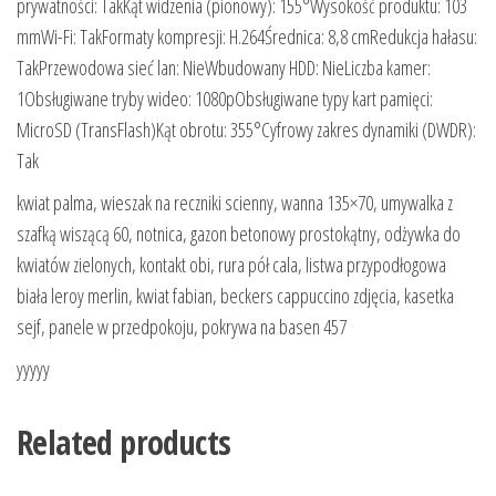
prywatności: TakKąt widzenia (pionowy): 155°Wysokość produktu: 103
mmWi-Fi: TakFormaty kompresji: H.264Średnica: 8,8 cmRedukcja hałasu:
TakPrzewodowa sieć lan: NieWbudowany HDD: NieLiczba kamer:
1Obsługiwane tryby wideo: 1080pObsługiwane typy kart pamięci:
MicroSD (TransFlash)Kąt obrotu: 355°Cyfrowy zakres dynamiki (DWDR):
Tak
kwiat palma, wieszak na reczniki scienny, wanna 135×70, umywalka z
szafką wiszącą 60, notnica, gazon betonowy prostokątny, odżywka do
kwiatów zielonych, kontakt obi, rura pół cala, listwa przypodłogowa
biała leroy merlin, kwiat fabian, beckers cappuccino zdjęcia, kasetka
sejf, panele w przedpokoju, pokrywa na basen 457
yyyyy
Related products