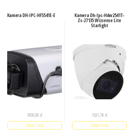
Kamera DH-IPC-HF5541E-E
Kamera Dh-Ipc-Hdw2541T-
Zs-27135 Wizsense Lite
Starlight
1800,00
zł
1031,74
zł
Zobacz cenę
Zobacz cenę