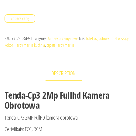
Zobacz cenę
SKU:
c7c79fc3d931
Category:
Kamery przemysłowe
Tags:
fotel ogrodowy
,
fotel wiszący
kokon
,
leroy merlin kuchnia
,
tapeta leroy merlin
DESCRIPTION
Tenda-Cp3 2Mp Fullhd Kamera
Obrotowa
Tenda-CP3 2MP FullHD kamera obrotowa
Certyfikaty: FCC, RCM