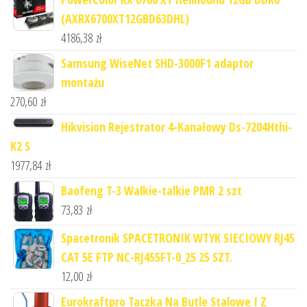
(AXRX6700XT12GBD63DHL)
4186,38
zł
Samsung WiseNet SHD-3000F1 adaptor
montażu
270,60
zł
Hikvision Rejestrator 4-Kanałowy Ds-7204Hthi-
K2 S
1977,84
zł
Baofeng T-3 Walkie-talkie PMR 2 szt
73,83
zł
Spacetronik SPACETRONIK WTYK SIECIOWY RJ45
CAT 5E FTP NC-RJ455FT-0_25 25 SZT.
12,00
zł
Eurokraftpro Taczka Na Butle Stalowe I Z