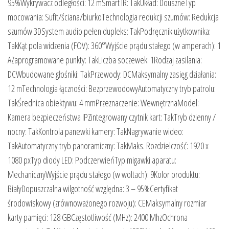
95%Wykrywacz odległości: 12 mSmart IR: TakUkład: DouszneTyp
mocowania: Sufit/ściana/biurkoTechnologia redukcji szumów: Redukcja
szumów 3DSystem audio pełen dupleks: TakPodręcznik użytkownika:
TakKąt pola widzenia (FOV): 360°Wyjście prądu stałego (w amperach): 1
AZaprogramowane punkty: TakLiczba soczewek: 1Rodzaj zasilania:
DCWbudowane głośniki: TakPrzewody: DCMaksymalny zasięg działania:
12 mTechnologia łączności: BezprzewodowyAutomatyczny tryb patrolu:
TakŚrednica obiektywu: 4 mmPrzeznaczenie: WewnętrznaModel:
Kamera bezpieczeństwa IPZintegrowany czytnik kart: TakTryb dzienny /
nocny: TakKontrola panewki kamery: TakNagrywanie wideo:
TakAutomatyczny tryb panoramiczny: TakMaks. Rozdzielczość: 1920 x
1080 pxTyp diody LED: PodczerwieńTyp migawki aparatu:
MechanicznyWyjście prądu stałego (w woltach): 9Kolor produktu:
BiałyDopuszczalna wilgotność względna: 3 – 95%Certyfikat
środowiskowy (zrównoważonego rozwoju): CEMaksymalny rozmiar
karty pamięci: 128 GBCzęstotliwość (MHz): 2400 MhzOchrona