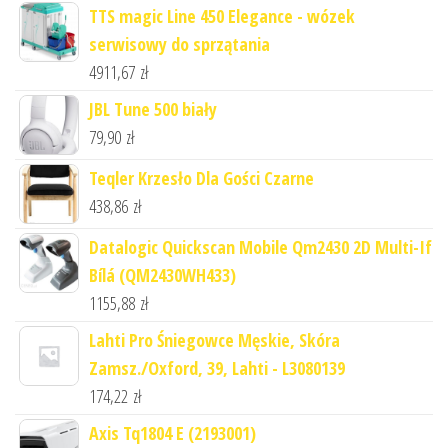
TTS magic Line 450 Elegance - wózek
serwisowy do sprzątania
4911,67
zł
JBL Tune 500 biały
79,90
zł
Teqler Krzesło Dla Gości Czarne
438,86
zł
Datalogic Quickscan Mobile Qm2430 2D Multi-If
Bílá (QM2430WH433)
1155,88
zł
Lahti Pro Śniegowce Męskie, Skóra
Zamsz./Oxford, 39, Lahti - L3080139
174,22
zł
Axis Tq1804 E (2193001)