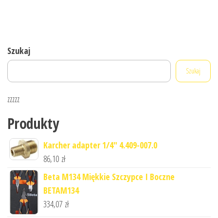
Szukaj
Szukaj
zzzzz
Produkty
Karcher adapter 1/4" 4.409-007.0
86,10
zł
Beta M134 Miękkie Szczypce I Boczne
BETAM134
334,07
zł