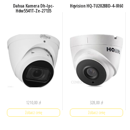
Dahua Kamera Dh-Ipc-
Hqvision HQ-TU2028BD-4-IR60
Hdw5541T-Ze-27135
1210,00
zł
328,00
zł
Zobacz cenę
Zobacz cenę