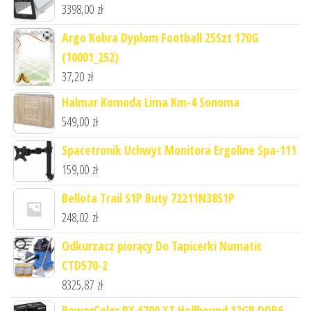
3398,00
zł
Argo Kobra Dyplom Football 25Szt 170G
(10001_252)
37,20
zł
Halmar Komoda Lima Km-4 Sonoma
549,00
zł
Spacetronik Uchwyt Monitora Ergoline Spa-111
159,00
zł
Bellota Trail S1P Buty 72211N38S1P
248,02
zł
Odkurzacz piorący Do Tapicerki Numatic
CTD570-2
8325,87
zł
PowerColor RX 6700 XT Hellhound 12GB DDR6