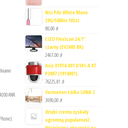
Nici Pdo White Mono
29G/50Mm 10Szt.
80,00
zł
EIZO FlexScan 24,1"
czarny (EV2485 BK)
2467,00
zł
Axis 01914-001 D101-A Xf
lnianie
P3807 (1914001)
76225,81
zł
Vermeiren Łóżko LUNA 2
-4200 ANR
3690,00
zł
dzięki czemu zyskały
iPhone):
ogromną popularność.
Wieloletnia obecności na