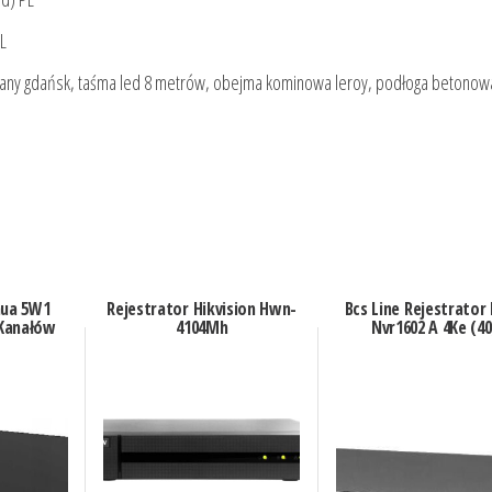
PL
dywany gdańsk, taśma led 8 metrów, obejma kominowa leroy, podłoga betonow
hua 5W1
Rejestrator Hikvision Hwn-
Bcs Line Rejestrator 
 Kanałów
4104Mh
Nvr1602 A 4Ke (40