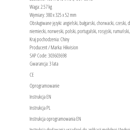
Waga: 2.57 kg
Wymiary: 380 x 325 x 52 mm
Obsługiwane języki: angielski, bułgarski, chorwacki, czeski, d
niemiecki, norweski, polski, portugalski, rosyjski, rumuński
Kraj pochodzenia: Chiny
Producent / Marka: Hikvision
SAP Code: 303603698
Gwarancja: 3 lata
CE
Oprogramowanie
Instrukcja EN
Instrukcja PL
Instrukcja oprogramowania EN
Instrukcja dodawania urządzeń do aplikacji mobilnej (Andro