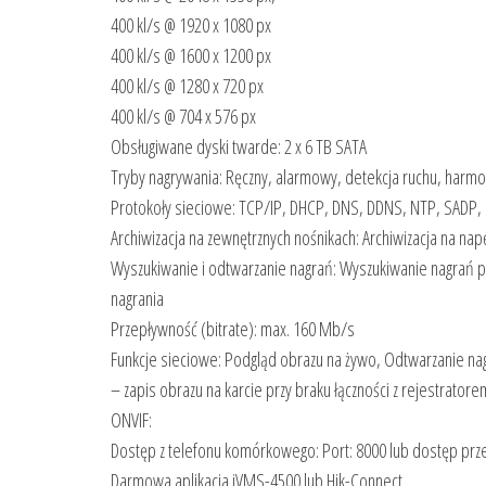
400 kl/s @ 1920 x 1080 px
400 kl/s @ 1600 x 1200 px
400 kl/s @ 1280 x 720 px
400 kl/s @ 704 x 576 px
Obsługiwane dyski twarde: 2 x 6 TB SATA
Tryby nagrywania: Ręczny, alarmowy, detekcja ruchu, har
Protokoły sieciowe: TCP/IP, DHCP, DNS, DDNS, NTP, SADP, 
Archiwizacja na zewnętrznych nośnikach: Archiwizacja na na
Wyszukiwanie i odtwarzanie nagrań: Wyszukiwanie nagrań po 
nagrania
Przepływność (bitrate): max. 160 Mb/s
Funkcje sieciowe: Podgląd obrazu na żywo, Odtwarzanie na
– zapis obrazu na karcie przy braku łączności z rejestratore
ONVIF:
Dostęp z telefonu komórkowego: Port: 8000 lub dostęp prz
Darmowa aplikacja iVMS-4500 lub Hik-Connect