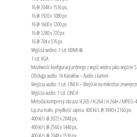
16 @ 2048 x 1536 px,
16 @ 1920 x 1080 px
16 @ 1600 x 1200 px
16 @ 1280 x 720 px
16 @ 704 x 576 px
Wyjścia wideo: 1 szt. HDMI 4K
1 szt. VGA
Możliwość konfiguracji jednego z wyjść wideo jako wyjście
Obsługa audio: 16 Kanałów – Audio z kamer
Wejścia audio: 1 szt. CINCH – Wejście na mikrofon zewnętrz
Wyjścia audio: 1 szt. CINCH
Metoda kompresji obrazu: H.265 / H.264 / H.264+ / MPEG-4
Łączna maks. prędkość zapisu: 400 kl/s @ 3840 x 2160 px,
400 kl/s @ 3072 x 2048 px,
400 kl/s @ 2560 x 1440 px,
400 kl/s @ 2048 x 1536 px,