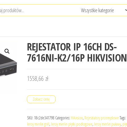
REJESTATOR IP 16CH DS-
7616NI-K2/16P HIKVISION
1558,66
zł
Zobacz cenę
SKU:
18c2de341798
Categories:
Hikvision
,
Rejestratory przemysłowe
Tags:
leroy merlin grill
,
leroy merlin płytki podłogowe
,
leroy merlin puławy
,
pły