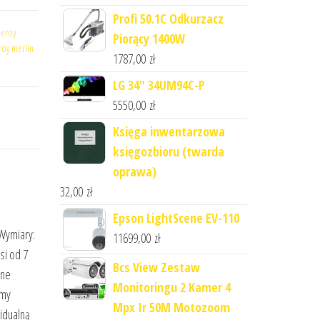
Profi 50.1C Odkurzacz
leroy
Piorący 1400W
roy merlin
1787,00
zł
LG 34" 34UM94C-P
5550,00
zł
Księga inwentarzowa
księgozbioru (twarda
oprawa)
32,00
zł
Epson LightScene EV-110
 Wymiary:
11699,00
zł
si od 7
Bcs View Zestaw
lne
Monitoringu 2 Kamer 4
emy
Mpx Ir 50M Motozoom
idualną