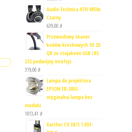
Audio-Technica ATH-M50x
Czarny
639,00
zł
Przewodowy skaner
kodów kreskowych 1D 2D
QR ze stojakeim USB i RS
232 podwójny intefejs
319,00
zł
Lampa do projektora
EPSON EB-2055 -
oryginalna lampa bez
modułu
1013,41
zł
Karcher CV 38/2 1.033-