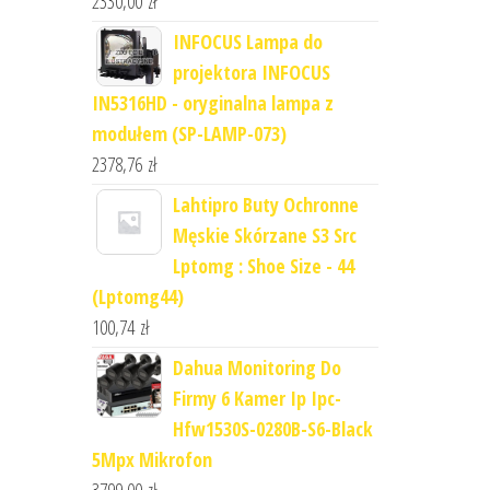
2330,00
zł
INFOCUS Lampa do
projektora INFOCUS
IN5316HD - oryginalna lampa z
modułem (SP-LAMP-073)
2378,76
zł
Lahtipro Buty Ochronne
Męskie Skórzane S3 Src
Lptomg : Shoe Size - 44
(Lptomg44)
100,74
zł
Dahua Monitoring Do
Firmy 6 Kamer Ip Ipc-
Hfw1530S-0280B-S6-Black
5Mpx Mikrofon