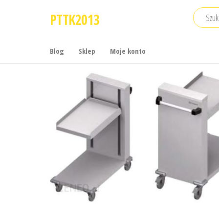
Przejdź
PTTK2013
do
treści
Blog
Sklep
Moje konto