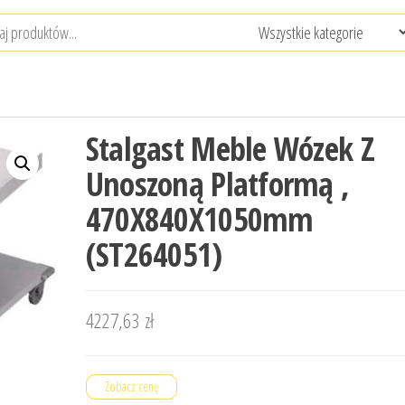
Stalgast Meble Wózek Z
Unoszoną Platformą ,
470X840X1050mm
(ST264051)
4227,63
zł
Zobacz cenę