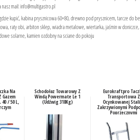
 nasz mail: info@multigastro.pl
ki gdzie kupić, kabina prysznicowa 60×80, drewno pod prysznicem, tarcze do b
śmowa, raty obi, arbiton sklep, wiadra metalowe, wiertarka, jaśmin w doniczce,
odowe solarne, kamien ozdobny na sciane do pokoju
czka Na
Schodołaz Towarowy Z
Eurokraftpro Tacz
 Z Gazem
Windą Powermate Le 1
Transportowa Z
 40 / 50 L,
(Udźwig 318Kg)
Ocynkowanej Stali
rczym
Zakrzywionymi Podp
Poprzecznymi