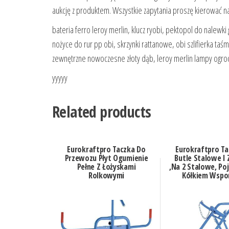
aukcję z produktem. Wszystkie zapytania proszę kierować na
bateria ferro leroy merlin, klucz ryobi, pektopol do nalew
nożyce do rur pp obi, skrzynki rattanowe, obi szlifierka ta
zewnętrzne nowoczesne złoty dąb, leroy merlin lampy ogr
yyyyy
Related products
Eurokraftpro Taczka Do
Eurokraftpro Ta
Przewozu Płyt Ogumienie
Butle Stalowe I
Pełne Z Łożyskami
,Na 2 Stalowe, Poj.
Rolkowymi
Kółkiem Wspo