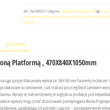
SKU:
33ac18653311
Categories:
Stalgast
,
Wózki transportowe
Tags:
kliwia
,
merlin gliwice rybnicka
,
leroy merlin jelenia góra
,
leroy merlin kuchnie
,
le
piaseczno
DESCRIPTION
zoną Platformą , 470X840X1050mm
ja naciągu sprężyn Maksymalny wymiar tac 580×365 mm Parametry techniczne:
 produkowane na zamówienie, czas realizacji poszczególnych zamówień wyno
amówienia. Wyroby ze stali nierdzewnej ze względu na produkcje pod indywidua
produkcie wymiary mogą zostać dostosowane pod wymagania klienta.Przyjmuj
ów Klientów, uwzględniając ich potrzeby i sugestie – wystawiamy wtedy indyw