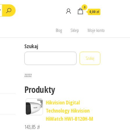
0
0,00 zł
Blog
Sklep
Moje konto
Szukaj
Szukaj
zzzzz
Produkty
Hikvision Digital
Technology Hikvision
HiWatch HWI-B120H-M
143,85
zł