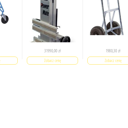
31990,00
zł
1980,30
zł
ę
Zobacz cenę
Zobacz cenę