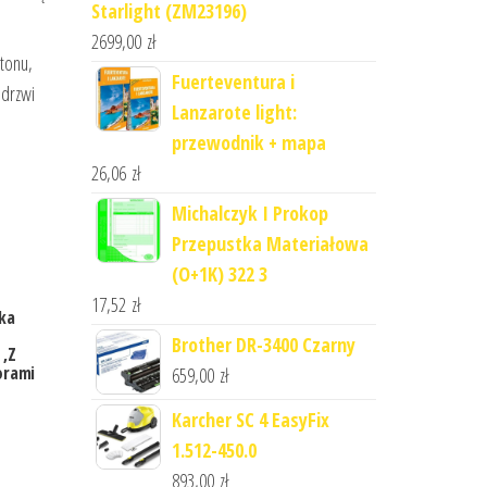
Starlight (ZM23196)
2699,00
zł
etonu,
Fuerteventura i
 drzwi
Lanzarote light:
przewodnik + mapa
26,06
zł
Michalczyk I Prokop
Przepustka Materiałowa
(O+1K) 322 3
17,52
zł
ka
Brother DR-3400 Czarny
 ,Z
orami
659,00
zł
Karcher SC 4 EasyFix
1.512-450.0
893,00
zł