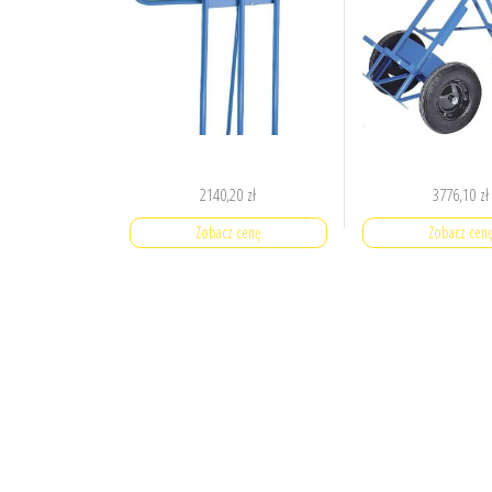
2140,20
zł
3776,10
zł
Zobacz cenę
Zobacz cen