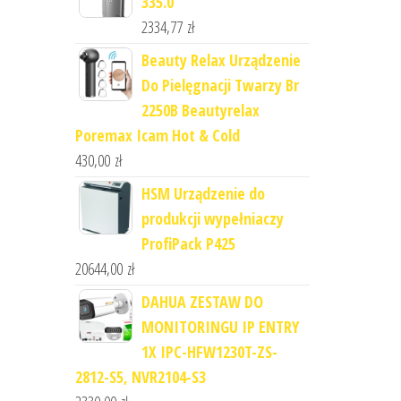
335.0
2334,77
zł
Beauty Relax Urządzenie
Do Pielęgnacji Twarzy Br
2250B Beautyrelax
Poremax Icam Hot & Cold
430,00
zł
HSM Urządzenie do
produkcji wypełniaczy
ProfiPack P425
20644,00
zł
DAHUA ZESTAW DO
MONITORINGU IP ENTRY
1X IPC-HFW1230T-ZS-
2812-S5, NVR2104-S3