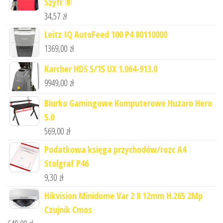
Szyfr ®
34,57
zł
Leitz IQ AutoFeed 100 P4 80110000
1369,00
zł
Karcher HDS 5/15 UX 1.064-913.0
9949,00
zł
Biurko Gamingowe Komputerowe Huzaro Hero
5.0
569,00
zł
Podatkowa księga przychodów/rozc A4
Stolgraf P46
9,30
zł
Hikvision Minidome Var 2 8 12mm H.265 2Mp
Czujnik Cmos