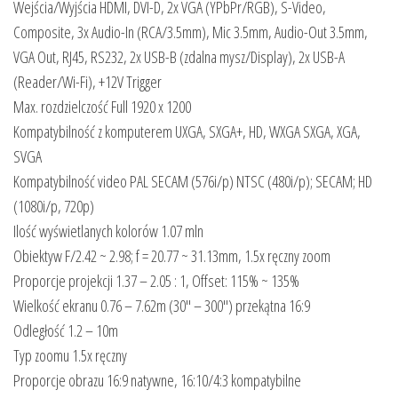
Wejścia/Wyjścia HDMI, DVI-D, 2x VGA (YPbPr/RGB), S-Video,
Composite, 3x Audio-In (RCA/3.5mm), Mic 3.5mm, Audio-Out 3.5mm,
VGA Out, RJ45, RS232, 2x USB-B (zdalna mysz/Display), 2x USB-A
(Reader/Wi-Fi), +12V Trigger
Max. rozdzielczość Full 1920 x 1200
Kompatybilność z komputerem UXGA, SXGA+, HD, WXGA SXGA, XGA,
SVGA
Kompatybilność video PAL SECAM (576i/p) NTSC (480i/p); SECAM; HD
(1080i/p, 720p)
Ilość wyświetlanych kolorów 1.07 mln
Obiektyw F/2.42 ~ 2.98; f = 20.77 ~ 31.13mm, 1.5x ręczny zoom
Proporcje projekcji 1.37 – 2.05 : 1, Offset: 115% ~ 135%
Wielkość ekranu 0.76 – 7.62m (30″ – 300″) przekątna 16:9
Odległość 1.2 – 10m
Typ zoomu 1.5x ręczny
Proporcje obrazu 16:9 natywne, 16:10/4:3 kompatybilne