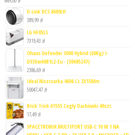
649,00
zł
D-Link DCS 8600LH
389,99
zł
LG HF85LS
7319,43
zł
Ohaus Defender 3000 Hybrid (60Kg) I-
D33Xw60B1L2-Eu - (30685247)
2386,69
zł
Ideal Niszczarka 4606 Cc 2X15Mm
50047,47
zł
Brick Trick 61555 Cegły Dachówki 40szt.
17,49
zł
SPACETRONIK MULTIPORT USB-C 10 W 1 NA
HDMI + USB-C Z PD + 3X USB 3.0 + MICROSD + SD