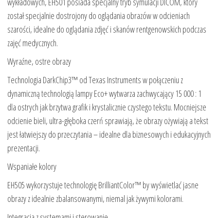
wykładowych, EH501 posiada specjalny tryb symulacji DICOM, który
został specjalnie dostrojony do oglądania obrazów w odcieniach
szarości, idealne do oglądania zdjęć i skanów rentgenowskich podczas
zajęć medycznych.
Wyraźne, ostre obrazy
Technologia DarkChip3™ od Texas Instruments w połączeniu z
dynamiczną technologią lampy Eco+ wytwarza zachwycający 15 000 : 1
dla ostrych jak brzytwa grafik i krystalicznie czystego tekstu. Mocniejsze
odcienie bieli, ultra-głęboka czerń sprawiają, że obrazy ożywiają a tekst
jest łatwiejszy do przeczytania – idealne dla biznesowych i edukacyjnych
prezentacji.
Wspaniałe kolory
EH505 wykorzystuje technologię BrilliantColor™ by wyświetlać jasne
obrazy z idealnie zbalansowanymi, niemal jak żywymi kolorami.
Integracja z systemami i sterowanie