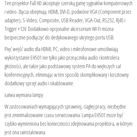
Ten projektor Full HD akceptuje szeroką gamę sygnałów komputerowych
i video. Złącza obejmują: HDMI, DVI-D, podwóne VGA (Component przez
adapter), S-Video, Composite, USB Reader, VGA-Out, RS232, RJ45 i
Trigger +12V. Dodatkowo opcjonalne akcesorium WI-Fi można
bezpiecznie podłączyć do dedykowanego ukrytego portu USB.
Pięć wejść audio dla HDMI, PC, video i mikrofonowe umożliwiają
wykorzystanie EH501 nie tylko jako przeącznika audio i kontrolera
głośności, ale także jako podstawowy system PA do większych sal
konferencyjnych, eliminując w ten sposób skomplikowany i kosztowny
dodatkowy sprzęt audio i okablowanie.
Łatwa wymiana lampy
W zastosowaniach wymagających sprawnej, ciagłej pracy, niezbędne
jest zminimalizowanie czasu serwisowania. Lampa EH501 może być
szybko wymieniona bez konieczności zdejmowania projektora, w kótrym
jest ona zainstalowana.