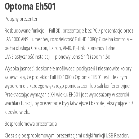
Optoma Eh501
Potężny prezenter
Rozbudowane funkcje – Full 3D, prezentacje bez PC / prezentacje przez
LAN5000 ANSI Lumenów, rozdzielczość Full HD 1080pZupełna kontrola –
pełna obsługa Crestron, Extron, AMX, PJ-Link i komendy Telnet
LANElastyczność instalacji – pionowy Lens Shift i zoom 1.5x
Wysoka jasność, doskonałe możliwości podłączeń i niesmowite kolory
zapewniają, że projektor Full HD 1080p Optoma EH501 jest idealnym
wyborem dla każdego większego pomieszczeni lub sali konferencyjnej.
Przekraczając wymagania XXI wieku, EH501 jest wyposażony w szeroki
wachlarz funkcji, by prezentacje były łatwiejsze i bardziej ekscytujące niż
kiedykolwiek…
Bezproblemowa prezentacja
Ciesz się bezproblemowymi prezentacjami dzięki funkcji USB Reader,