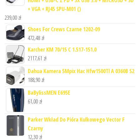
+ VGA + RJ45 SPU-M01 ()
239,00
zł
Shoes For Crews Czarne 1202-09
472,48
zł
Karcher KM 70/15 C 1.517-151.0
2117,61
zł
Dahua Kamera 5Mpix Hac Hfw1500Tl A 0360B S2
188,90
zł
BaBylissMEN E695E
61,00
zł
Parker Wkład Do Pióra Kulkowego Vector F
Czarny
12,30
zł