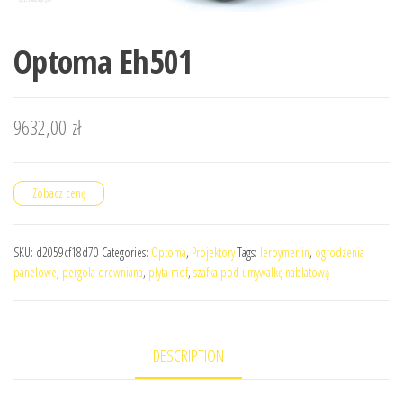
Optoma Eh501
9632,00
zł
Zobacz cenę
SKU:
d2059cf18d70
Categories:
Optoma
,
Projektory
Tags:
leroymerlin
,
ogrodzenia
panelowe
,
pergola drewniana
,
płyta mdf
,
szafka pod umywalkę nablatową
DESCRIPTION