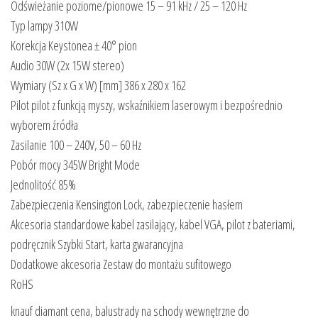
Odświeżanie poziome/pionowe 15 – 91 kHz / 25 – 120 Hz
Typ lampy 310W
Korekcja Keystonea ± 40° pion
Audio 30W (2x 15W stereo)
Wymiary (Sz x G x W) [mm] 386 x 280 x 162
Pilot pilot z funkcją myszy, wskaźnikiem laserowym i bezpośrednio
wyborem źródła
Zasilanie 100 – 240V, 50 – 60 Hz
Pobór mocy 345W Bright Mode
Jednolitość 85%
Zabezpieczenia Kensington Lock, zabezpieczenie hasłem
Akcesoria standardowe kabel zasilający, kabel VGA, pilot z bateriami,
podręcznik Szybki Start, karta gwarancyjna
Dodatkowe akcesoria Zestaw do montażu sufitowego
RoHS
knauf diamant cena, balustrady na schody wewnętrzne do