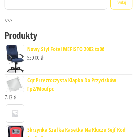
Szukaj
zzzzz
Produkty
Nowy Styl Fotel MEFISTO 2002 ts06
550,00
zł
Cqr Przezroczysta Klapka Do Przycisków
Fp2/Moufpc
7,13
zł
Skrzynka Szafka Kasetka Na Klucze Sejf Kod