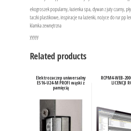
ekogroszek popularny, łazienka spa, dywan z juty czarny, płyt
taczki plastikowe, inspiracje na lazienki, nożyce do rur pp 
klamka zewnętrzna
yyyyy
Related products
Elektrozaczep uniwersalny
RCPM4-WEB-200
ES16-U24-M PROFI wąski z
LICENCJI R
pamięcią