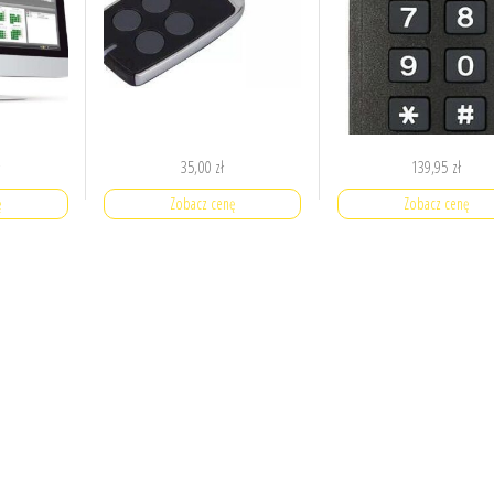
ł
35,00
zł
139,95
zł
ę
Zobacz cenę
Zobacz cenę