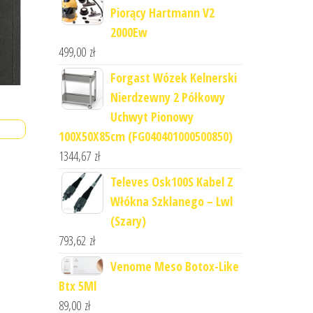
Piorący Hartmann V2
2000Ew
499,00
zł
Forgast Wózek Kelnerski
Nierdzewny 2 Półkowy
Uchwyt Pionowy
100X50X85cm (FG040401000500850)
1344,67
zł
Televes Osk100S Kabel Z
Włókna Szklanego – Lwl
(Szary)
793,62
zł
Venome Meso Botox-Like
Btx 5Ml
89,00
zł