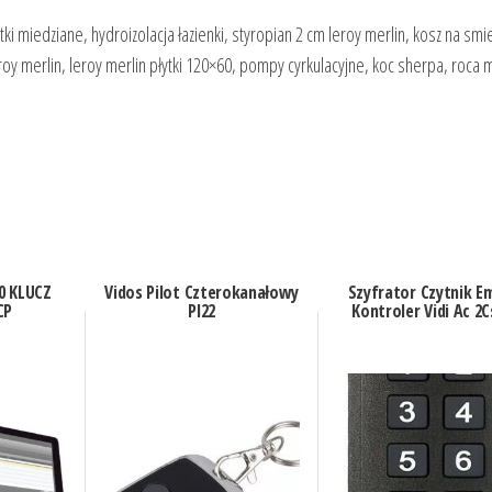
ki miedziane, hydroizolacja łazienki, styropian 2 cm leroy merlin, kosz na smie
leroy merlin, leroy merlin płytki 120×60, pompy cyrkulacyjne, koc sherpa, roca 
0 KLUCZ
Vidos Pilot Czterokanałowy
Szyfrator Czytnik E
CP
Pl22
Kontroler Vidi Ac 2C