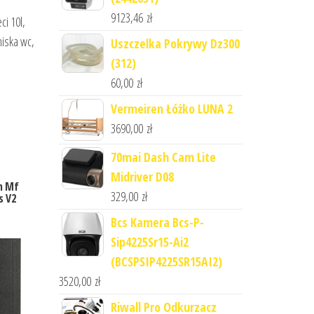
9123,46
zł
ci 10l,
miska wc,
Uszczelka Pokrywy Dz300
(312)
60,00
zł
Vermeiren Łóżko LUNA 2
3690,00
zł
70mai Dash Cam Lite
Midriver D08
m Mf
329,00
zł
s V2
Bcs Kamera Bcs-P-
Sip4225Sr15-Ai2
(BCSPSIP4225SR15AI2)
3520,00
zł
Riwall Pro Odkurzacz