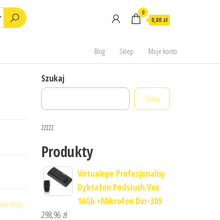
0
0,00 zł
Blog
Sklep
Moje konto
Szukaj
Szukaj
zzzzz
Produkty
Virtualeye Profesjonalny
Dyktafon Podsłuch Vox
16Gb +Mikrofon Dvr-309
owe leroy
298,96
zł