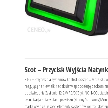
Scot – Przycisk Wyjścia Natyn
BT-9 – Przycisk dla systemów kontroli dostępu. Może służ
reagującą na niewielki nacisk ułatwiając obsługę osobom n
podświetlenia.Zasilanie 12-24V AC/DCStyki NO, NCObciąża
sygnalizacja zmiany stanu przycisku (zielony/czerwony)Mon
marka wysokiej jakości elementy systemów kontroli dostęp