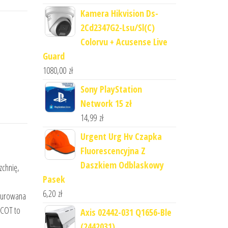
Kamera Hikvision Ds-
2Cd2347G2-Lsu/Sl(C)
Colorvu + Acusense Live
Guard
1080,00
zł
Sony PlayStation
Network 15 zł
14,99
zł
Urgent Urg Hv Czapka
Fluorescencyjna Z
Daszkiem Odblaskowy
zchnię,
Pasek
6,20
zł
igurowana
SCOT to
Axis 02442-031 Q1656-Ble
(2442031)