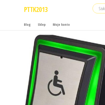
Przejdź
PTTK2013
do
treści
Blog
Sklep
Moje konto