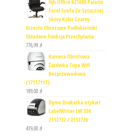
Hjh Office 621600 Palatin
Fotel Szefa Ze Sztucznej
Skóry Kolor Czarny
Krzesło Obrotowe Podłokietniki
Składane Funkcja Przechylania
776,99
zł
Kamera Obrotowa
Żarówka Tuya Wifi
Bezprzewodowa
(1711711T)
189,00
zł
Dymo Drukarka etykiet
LabelWriter LW 550
2112722 / 2112726
439,00
zł