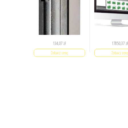
134,07
zł
17850,37
z
Zobacz cenę
Zobacz cen