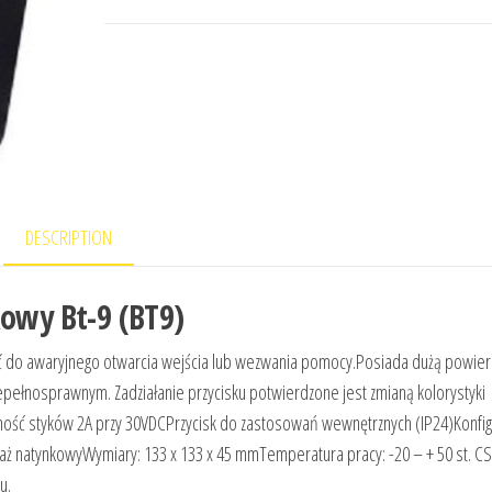
DESCRIPTION
kowy Bt-9 (BT9)
yć do awaryjnego otwarcia wejścia lub wezwania pomocy.Posiada dużą powier
iepełnosprawnym. Zadziałanie przycisku potwierdzone jest zmianą kolorystyki
lność styków 2A przy 30VDCPrzycisk do zastosowań wewnętrznych (IP24)Konf
taż natynkowyWymiary: 133 x 133 x 45 mmTemperatura pracy: -20 – + 50 st. C
u.