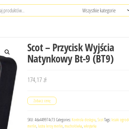
Scot – Przycisk Wyjścia
Natynkowy Bt-9 (BT9)
174,17
zł
Zobacz cenę
SKU:
4da449974c73
Categories:
Kontrola dostępu
,
Scot
Tags:
leżaki ogrod
merlin
,
lustra leroy merlin
,
muchołówka
,
wkrętarka