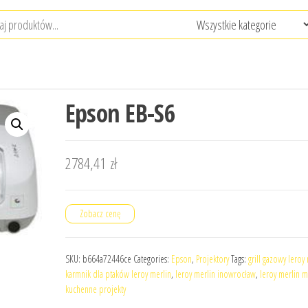
Epson EB-S6
2784,41
zł
Zobacz cenę
SKU:
b664a72446ce
Categories:
Epson
,
Projektory
Tags:
grill gazowy leroy
karmnik dla ptaków leroy merlin
,
leroy merlin inowrocław
,
leroy merlin 
kuchenne projekty