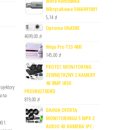
Wera Końcówka
Wkrętakowa 5066491001
5,14
zł
Optoma Uhd38X
4699,00
zł
Wiqo Prx-T33 4Ml
145,00
zł
PROTEC MONITORING
ZEWNĘTRZNY 2 KAMERY
4K 8MP IR50
rojektory
PRXVR02T8DBD
a na
819,00
zł
DAHUA OFERTA
MONITORINGU 5 MPX Z
0:1.
AUDIO 4X KAMERA IPC-