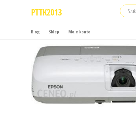
Przejdź
PTTK2013
do
treści
Blog
Sklep
Moje konto