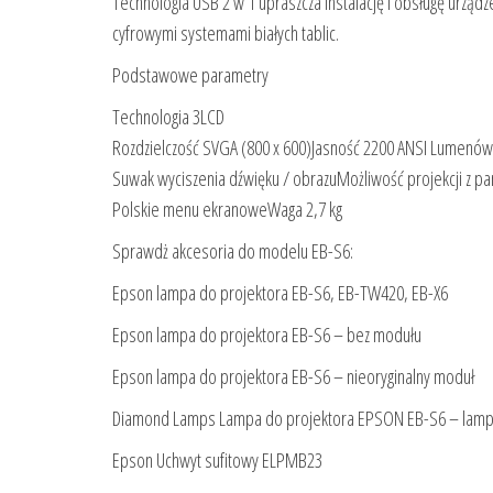
Technologia USB 2 w 1 upraszcza instalację i obsługę urząd
cyfrowymi systemami białych tablic.
Podstawowe parametry
Technologia 3LCD
Rozdzielczość SVGA (800 x 600)Jasność 2200 ANSI Lumenów
Suwak wyciszenia dźwięku / obrazuMożliwość projekcji z p
Polskie menu ekranoweWaga 2,7 kg
Sprawdż akcesoria do modelu EB-S6:
Epson lampa do projektora EB-S6, EB-TW420, EB-X6
Epson lampa do projektora EB-S6 – bez modułu
Epson lampa do projektora EB-S6 – nieoryginalny moduł
Diamond Lamps Lampa do projektora EPSON EB-S6 – lamp
Epson Uchwyt sufitowy ELPMB23