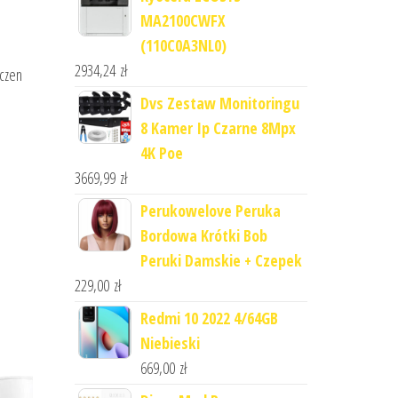
MA2100CWFX
(110C0A3NL0)
2934,24
zł
czen
Dvs Zestaw Monitoringu
8 Kamer Ip Czarne 8Mpx
4K Poe
3669,99
zł
Perukowelove Peruka
Bordowa Krótki Bob
Peruki Damskie + Czepek
229,00
zł
Redmi 10 2022 4/64GB
Niebieski
669,00
zł