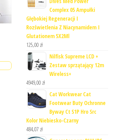
Dives Med Power
Complex 05 Ampułki
Głębokiej Regeneracji I
Rozświetlenia Z Niacynamidem I
Glutationem 5X2Ml
125,00
zł
Nilfisk Supreme LCD +
Zestaw sprzątający 12m
Wireless+
4949,00
zł
Cat Workwear Cat
Footwear Buty Ochronne
Byway Ct S1P Hro Src
Kolor Niebiesko-Czarny
484,07
zł