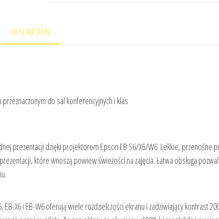
DESCRIPTION
 przeznaczonym do sal konferencyjnych i klas
jednej prezentacji dzięki projektorom Epson EB S6/X6/W6. Lekkie, przenośne p
rezentacji, które wnoszą powiew świeżości na zajęcia. Łatwa obsługa pozwal
iu.
EB-X6 i EB-W6 oferują wiele rozdzielczości ekranu i zadziwiający kontrast 200