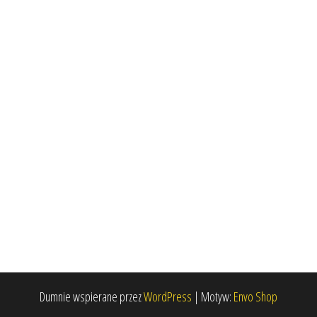
Dumnie wspierane przez
WordPress
|
Motyw:
Envo Shop