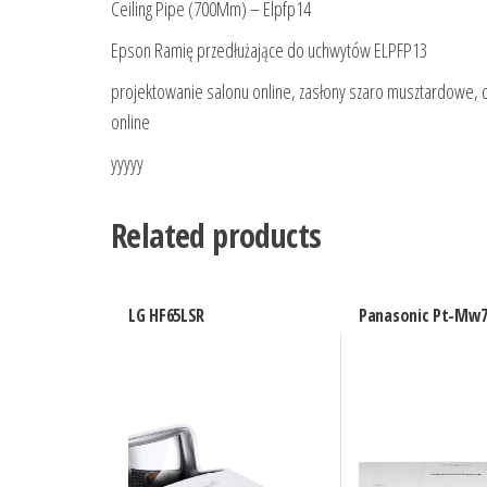
Ceiling Pipe (700Mm) – Elpfp14
Epson Ramię przedłużające do uchwytów ELPFP13
projektowanie salonu online, zasłony szaro musztardowe
online
yyyyy
Related products
LG HF65LSR
Panasonic Pt-Mw7