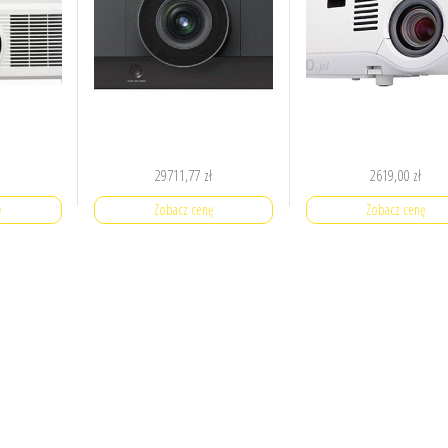
ł
29711,77
zł
2619,00
zł
ę
Zobacz cenę
Zobacz cenę