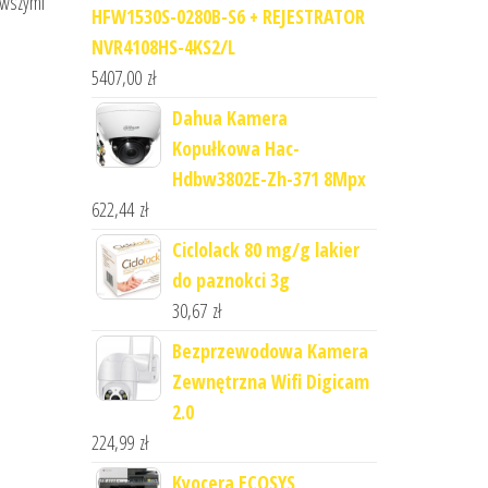
owszymi
HFW1530S-0280B-S6 + REJESTRATOR
NVR4108HS-4KS2/L
5407,00
zł
Dahua Kamera
Kopułkowa Hac-
Hdbw3802E-Zh-371 8Mpx
622,44
zł
Ciclolack 80 mg/g lakier
do paznokci 3g
30,67
zł
Bezprzewodowa Kamera
Zewnętrzna Wifi Digicam
2.0
224,99
zł
Kyocera ECOSYS