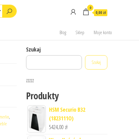
0
0,00 zł
Blog
Sklep
Moje konto
Szukaj
Szukaj
zzzzz
Produkty
HSM Securio B32
 merlin
,
(1823111O)
meble
5424,00
zł