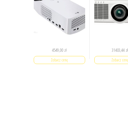
4549,00
zł
31403,44
z
Zobacz cenę
Zobacz cen