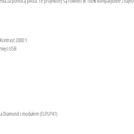
zenia za pomocą pilota. Te projektory są również w 100% kompatybilne z najn
Kontrast 2000:1
amięci USB
a Diamond z modułem (ELPLP41)