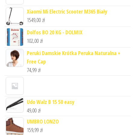
Xiaomi Mi Electric Scooter M365 Biały
1549,00
zł
Dolfos BO 20 KG - DOLMIX
102,00
zł
Peruki Damskie Krótka Peruka Naturalna +
Free Cap
74,99
zł
Udo Walz B 15 50 easy
49,00
zł
UMBRO LONZO
159,99
zł