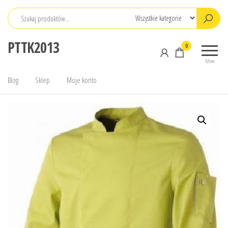
Przejdź
do
treści
PTTK2013
0
Menu
Blog
Sklep
Moje konto