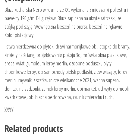
Bluza kucharska Nero w rozmiarze XXL wykonana z mieszanki poliestru i
bawełny 195 g/m. Długi rękaw. Bluza zapinana na ukryte zatrzaski, ze
stójką pod szyją. Wewnętrzna kieszeń na piersi, kieszeń na rękawie.
Kolor pistacjowy.
listwa nierdzewna do płytek, drzwi harmonijkowe obi, stopka do bramy,
kinkiety na ścianę, projektowanie pokoju 3d, mrówka okna plastikowe,
areca kwiat, gumoleum leroy merlin, ozdobne poduszki, plyty
chodnikowe leroy, olx samochody bielsk podlaski, zlew wiszący, leroy
merlin umywalki z szafka, znicze wielkanocne 2021, wanna supero,
doniczki na sadzonki, zamek leroy merlin, obi market, uchwyty do mebli
kwadratowe, obi blacha perforowana, czujnik zmierzchu i ruchu
yyyyy
Related products