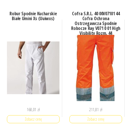
Robur Spodnie Kucharskie
Cofra S.R.L. 40 00V07101 44
Białe Umini Xs (Uuiwxs)
Cofra Ochrona
Ostrzegawcza Spodnie
Robocze Ray V071 0 01 High
Visibility Rozm. 44
Aranc.Fluo/Anthracite
168,01
zł
211,81
zł
Zobacz cenę
Zobacz cenę