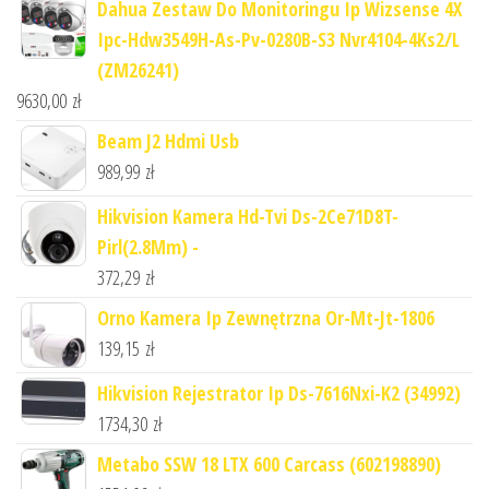
Dahua Zestaw Do Monitoringu Ip Wizsense 4X
Ipc-Hdw3549H-As-Pv-0280B-S3 Nvr4104-4Ks2/L
(ZM26241)
9630,00
zł
Beam J2 Hdmi Usb
989,99
zł
Hikvision Kamera Hd-Tvi Ds-2Ce71D8T-
Pirl(2.8Mm) -
372,29
zł
Orno Kamera Ip Zewnętrzna Or-Mt-Jt-1806
139,15
zł
Hikvision Rejestrator Ip Ds-7616Nxi-K2 (34992)
1734,30
zł
Metabo SSW 18 LTX 600 Carcass (602198890)