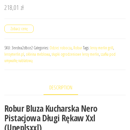
218,01
zł
Zobacz cenę
SKU:
3eedea2dbce2
Categories:
Odzież robocza
,
Robur
Tags:
leroy merlin grill
,
leroymerlin.pl
,
okleina meblowa
,
słupki ogrodzeniowe leroy merlin
,
szafka pod
umywalkę nablatową
DESCRIPTION
Robur Bluza Kucharska Nero
Pistacjowa Długi Rękaw Xxl
(Uneplsxxl)