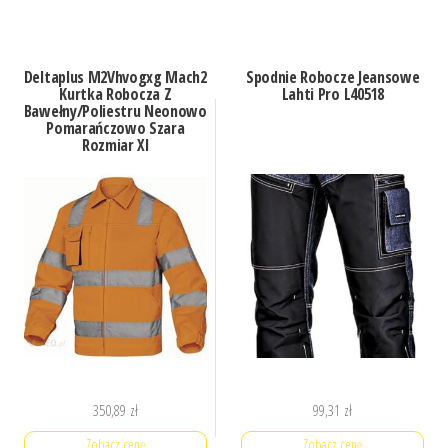
Deltaplus M2Vhvogxg Mach2
Spodnie Robocze Jeansowe
Kurtka Robocza Z
Lahti Pro L40518
Bawełny/Poliestru Neonowo
Pomarańczowo Szara
Rozmiar Xl
350,89
zł
99,31
zł
Zobacz cenę
Zobacz cenę