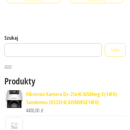
Szukaj
Szukaj
zzzzz
Produkty
Hikvision Kamera Ds-2Se4C425Mwg-E(14F0)
Tandemvu (DS2SE4C425MWGE14F0)
4400,00
zł