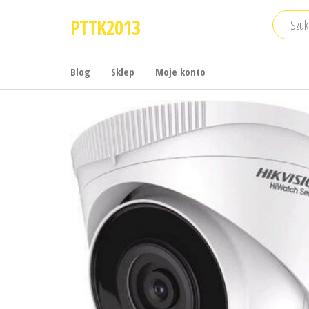
Przejdź
PTTK2013
do
treści
Blog
Sklep
Moje konto