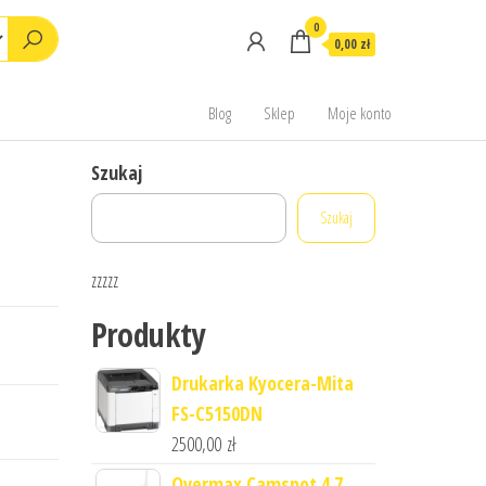
0
0,00 zł
Blog
Sklep
Moje konto
Szukaj
Szukaj
zzzzz
Produkty
Drukarka Kyocera-Mita
FS-C5150DN
2500,00
zł
Overmax Camspot 4.7