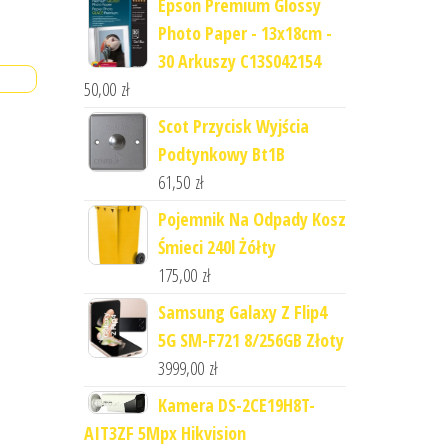
Epson Premium Glossy
Photo Paper - 13x18cm -
30 Arkuszy C13S042154
50,00
zł
Scot Przycisk Wyjścia
Podtynkowy Bt1B
61,50
zł
Pojemnik Na Odpady Kosz
Śmieci 240l Żółty
175,00
zł
Samsung Galaxy Z Flip4
5G SM-F721 8/256GB Złoty
3999,00
zł
Kamera DS-2CE19H8T-
AIT3ZF 5Mpx Hikvision