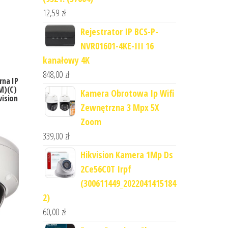
12,59
zł
Rejestrator IP BCS-P-
NVR01601-4KE-III 16
kanałowy 4K
848,00
zł
na IP
M)(C)
Kamera Obrotowa Ip Wifi
ision
Zewnętrzna 3 Mpx 5X
Zoom
339,00
zł
Hikvision Kamera 1Mp Ds
2Ce56C0T Irpf
(300611449_2022041415184
2)
60,00
zł