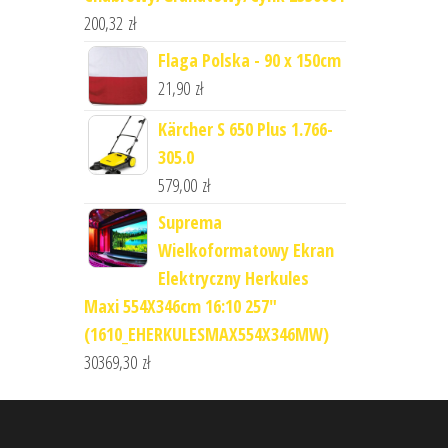
200,32
zł
Flaga Polska - 90 x 150cm
21,90
zł
Kärcher S 650 Plus 1.766-
305.0
579,00
zł
Suprema
Wielkoformatowy Ekran
Elektryczny Herkules
Maxi 554X346cm 16:10 257"
(1610_EHERKULESMAX554X346MW)
30369,30
zł