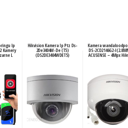
ringu Ip
Hikvision Kamera Ip Ptz Ds-
Kamera wandaloodpor
 2 Kamery
2De3404W-De (T5)
DS-2CD2146G2-I(2.8M
zarne L
(DS2DE3404WDET5)
ACUSENSE – 4Mpx Hikv