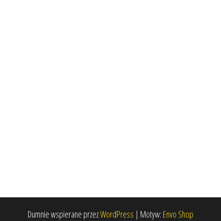
Dumnie wspierane przez
WordPress
|
Motyw:
Envo Shop