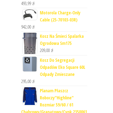
493,99
zł
Motorola Charge-Only
Cable (25-70103-03R)
942,00
zł
Kosz Na Śmieci Spalarka
Ogrodowa Sm175
209,00
zł
Kosz Do Segregacji
Odpadów Eko Square 60L
Odpady Zmieszane
295,00
zł
Planam Płaszcz
Roboczy"Highline"
Rozmiar 59/60 / 61
Chabrowy/Granatowy/Cynk 2350061