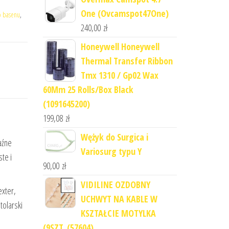
One (Ovcamspot47One)
o basenu
,
240,00
zł
Honeywell Honeywell
Thermal Transfer Ribbon
Tmx 1310 / Gp02 Wax
60Mm 25 Rolls/Box Black
(1091645200)
199,08
zł
Wężyk do Surgica i
aźne
Variosurg typu Y
te i
90,00
zł
VIDILINE OZDOBNY
exter,
UCHWYT NA KABLE W
tolarski
KSZTAŁCIE MOTYLKA
(9SZT. (57604)