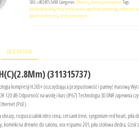
SKU:
c4024f7c3e80
Categories:
Hikvision
,
Kamery przemysłowe
Tags:
blachodachówka
,
leroy merlin meble ogrodowe promocja
,
odkurzacz d
panele ścienne pcv
,
rolety leroy merlin
DESCRIPTION
0H(C)(2.8Mm) (311315737)
nologia kompresji H.265+ oszczędzająca przepustowość i pamięć masową Wyr
WDR 120 dB Odporność na wodę i kurz (IP67) Technologia 3D DNR zapewnia czys
 Ethernet (PoE).
obrazy, rozpuszczalnik nitro cena, cersanit trevi, syngonium red heart, piła d
y, kominki na drewno do salonu, vox espumo 201, piła stołowa dedra, ścisk s