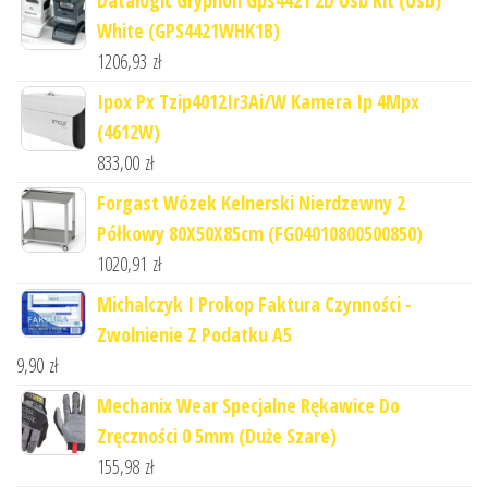
White (GPS4421WHK1B)
1206,93
zł
Ipox Px Tzip4012Ir3Ai/W Kamera Ip 4Mpx
(4612W)
833,00
zł
Forgast Wózek Kelnerski Nierdzewny 2
Półkowy 80X50X85cm (FG04010800500850)
1020,91
zł
Michalczyk I Prokop Faktura Czynności -
Zwolnienie Z Podatku A5
9,90
zł
Mechanix Wear Specjalne Rękawice Do
Zręczności 0 5mm (Duże Szare)
155,98
zł