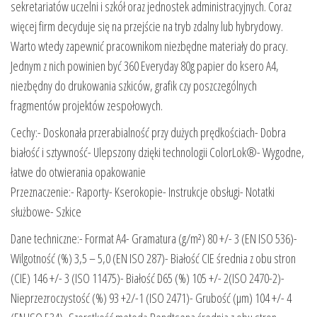
sekretariatów uczelni i szkół oraz jednostek administracyjnych. Coraz
więcej firm decyduje się na przejście na tryb zdalny lub hybrydowy.
Warto wtedy zapewnić pracownikom niezbędne materiały do pracy.
Jednym z nich powinien być 360 Everyday 80g papier do ksero A4,
niezbędny do drukowania szkiców, grafik czy poszczególnych
fragmentów projektów zespołowych.
Cechy:- Doskonała przerabialność przy dużych prędkościach- Dobra
białość i sztywność- Ulepszony dzięki technologii ColorLok®- Wygodne,
łatwe do otwierania opakowanie
Przeznaczenie:- Raporty- Kserokopie- Instrukcje obsługi- Notatki
służbowe- Szkice
Dane techniczne:- Format A4- Gramatura (g/m²) 80 +/- 3 (EN ISO 536)-
Wilgotność (%) 3,5 – 5,0 (EN ISO 287)- Białość CIE średnia z obu stron
(CIE) 146 +/- 3 (ISO 11475)- Białość D65 (%) 105 +/- 2(ISO 2470-2)-
Nieprzezroczystość (%) 93 +2/-1 (ISO 2471)- Grubość (µm) 104 +/- 4