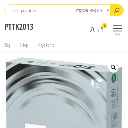
Przejdź
do
treści
PTTK2013
0
Menu
Blog
Sklep
Moje konto