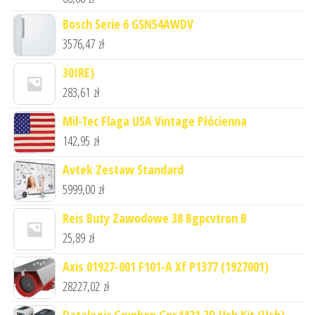
Bosch Serie 6 GSN54AWDV
3576,47
zł
30IRE)
283,61
zł
Mil-Tec Flaga USA Vintage Płócienna
142,95
zł
Avtek Zestaw Standard
5999,00
zł
Reis Buty Zawodowe 38 Bgpcvtron B
25,89
zł
Axis 01927-001 F101-A Xf P1377 (1927001)
28227,02
zł
Datalogic Gryphon Gps4421 2D Usb Kit (Usb)