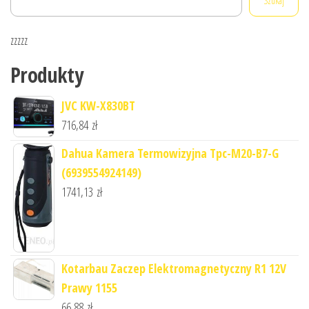
Szukaj
zzzzz
Produkty
JVC KW-X830BT
716,84
zł
Dahua Kamera Termowizyjna Tpc-M20-B7-G
(6939554924149)
1741,13
zł
Kotarbau Zaczep Elektromagnetyczny R1 12V
Prawy 1155
66,88
zł