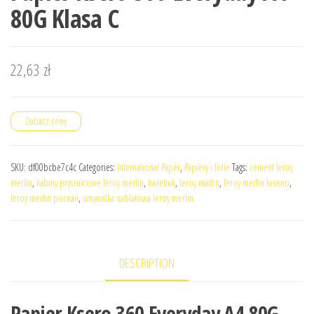
80G Klasa C
22,63
zł
Zobacz cenę
SKU:
df00bcbe7c4c
Categories:
International Paper
,
Papiery i folie
Tags:
cement leroy
merlin
,
kabiny prysznicowe leroy merlin
,
kwietnik
,
leroy marlin
,
leroy merlin krosno
,
leroy merlin poznań
,
umywalka nablatowa leroy merlin
DESCRIPTION
Papier Ksero 360 Everyday A4 80G