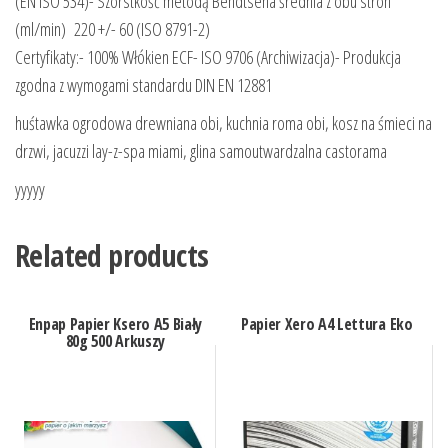
(EN ISO 534)- Szorstkość metodą Bendtsena średnia z obu stron
(ml/min) 220 +/- 60 (ISO 8791-2)
Certyfikaty:- 100% Włókien ECF- ISO 9706 (Archiwizacja)- Produkcja
zgodna z wymogami standardu DIN EN 12881
huśtawka ogrodowa drewniana obi, kuchnia roma obi, kosz na śmieci na
drzwi, jacuzzi lay-z-spa miami, glina samoutwardzalna castorama
yyyyy
Related products
Enpap Papier Ksero A5 Biały
Papier Xero A4 Lettura Eko
80g 500 Arkuszy