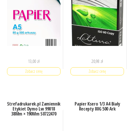
13,00
zł
20,98
zł
Zobacz cenę
Zobacz cenę
Strefadrukarek.pl Zamiennik
Papier Ksero 1/3 A4 Biały
Etykiet Dymo Lw 99018
Recepty 80G 500 Ark
38Mm × 190Mm S0722470