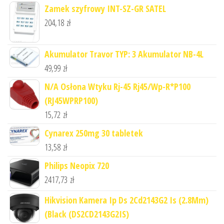
Zamek szyfrowy INT-SZ-GR SATEL
204,18
zł
Akumulator Travor TYP: 3 Akumulator NB-4L
49,99
zł
N/A Osłona Wtyku Rj-45 Rj45/Wp-R*P100
(RJ45WPRP100)
15,72
zł
Cynarex 250mg 30 tabletek
13,58
zł
Philips Neopix 720
2417,73
zł
Hikvision Kamera Ip Ds 2Cd2143G2 Is (2.8Mm)
(Black (DS2CD2143G2IS)