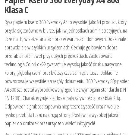
Klasa C
Ryza papieru ksero 360 Everyday A4 to wysokiej jakości produkt, który
przyda się zarówno w biurze, jak i w jednostkach administracyjnych, na
uczelniach, w sekretariatach oraz w warunkach domowych. Doskonale
sprawdzi się w szybkich urządzeniach. Cechuje go bowiem dobra
przerabialność nawet przy dużych prędkościach. Zastosowana
technologia ColorLok® gwarantuje wysoką jakość druku, nasycone
kolory, głęboką czerń oraz krótszy czas schnięcia tuszu. Dokładnie
odwzorowuje wszystkie szczegóły dokumentu. 360 Everyday 80g papier
A4 500 szt. został wyprodukowany zgodnie z wymogami standardu DIN
EN 12881. Charakteryzuje się doskonałą sztywnością oraz białością.
Odpowiednia grubość zapewnia nieprzezroczystość oraz niweluje
ryzyko przebicia tuszu na drugą stronę. Postaw na wysokiej jakości
papier do drukarek oraz urządzeń wielofunkcyjnych!
Ryza papieru A4 360 Everyday została w 100% wykonana z włókien ECF.