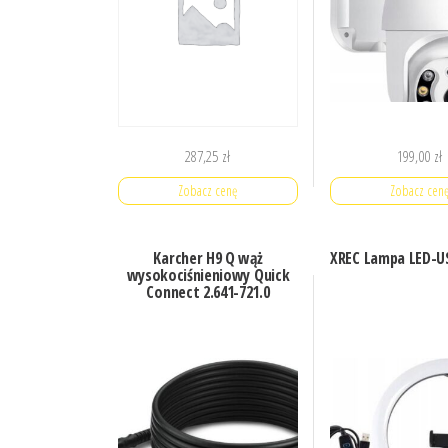
287,25
zł
199,00
zł
Zobacz cenę
Zobacz cen
Karcher H9 Q wąż
XREC Lampa LED-U
wysokociśnieniowy Quick
Connect 2.641-721.0