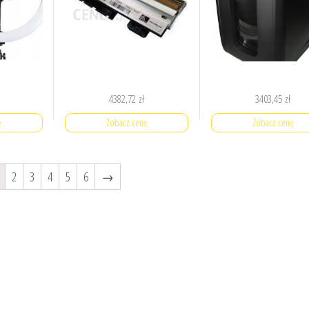
4382,72
zł
3403,45
zł
ę
Zobacz cenę
Zobacz cenę
2
3
4
5
6
→