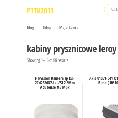
Przejdź
PTTK2013
do
treści
Blog
Sklep
Moje konto
kabiny prysznicowe leroy
Showing 1–16 of 88 results
Hikvision Kamera Ip Ds-
Axis 01051-041 Q
2Cd2386G2-Isu/Sl 2.8Mm
Bone (10510
Acusense 8.3 Mpx