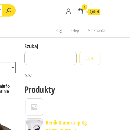
0
0,00 zł
Blog
Sklep
Moje konto
Szukaj
Szukaj
zzzzz
niufo
Produkty
alnie
Kenik Kamera Ip Kg-