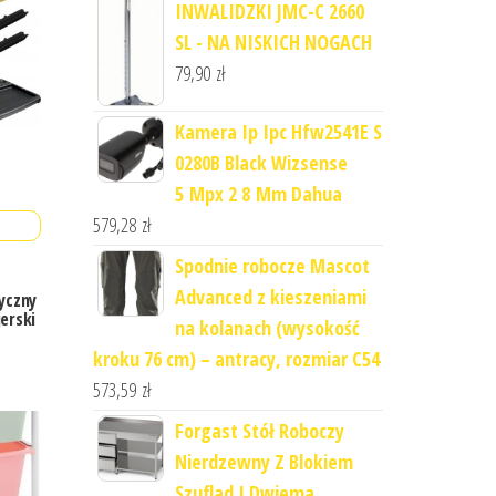
INWALIDZKI JMC-C 2660
SL - NA NISKICH NOGACH
79,90
zł
Kamera Ip Ipc Hfw2541E S
0280B Black Wizsense
5 Mpx 2 8 Mm Dahua
579,28
zł
Spodnie robocze Mascot
Advanced z kieszeniami
yczny
erski
na kolanach (wysokość
kroku 76 cm) – antracy, rozmiar C54
573,59
zł
Forgast Stół Roboczy
Nierdzewny Z Blokiem
Szuflad I Dwiema