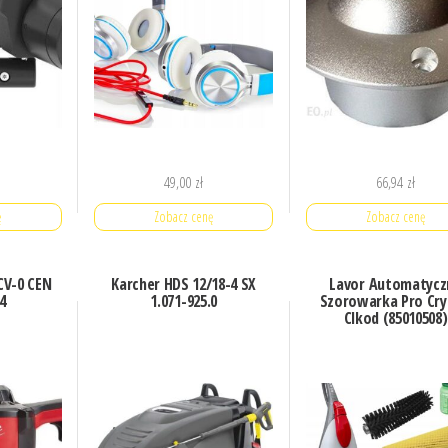
49,00
zł
66,94
zł
ę
Zobacz cenę
Zobacz cenę
CV-0 CEN
Karcher HDS 12/18-4 SX
Lavor Automatycz
4
1.071-925.0
Szorowarka Pro Cry
Clkod (85010508)