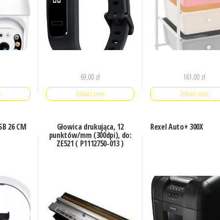
69,00
zł
161,00
zł
ę
Zobacz cenę
Zobacz cenę
SB 26 CM
Głowica drukująca, 12
Rexel Auto+ 300X
punktów/mm (300dpi), do:
ZE521 ( P1112750-013 )