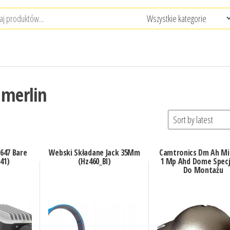
 merlin
1647 Bare
Webski Składane Jack 35Mm
Camtronics Dm Ah Mi
41)
(Hz460_Bl)
1 Mp Ahd Dome Specj
Do Montażu