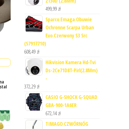
2130D (2.8Mm)
499,99
zł
Sparco Emaga Obuwie
Ochronne Scarpa Urban
Evo Czerwony S3 Src
(S7917710)
608,49
zł
Hikvision Kamera Hd-Tvi
Ds-2Ce71D8T-Pirl(2.8Mm)
-
na
372,29
zł
stal
CASIO G-SHOCK G-SQUAD
GBA-900-1A6ER
672,14
zł
TIMAGO CZWÓRNÓG