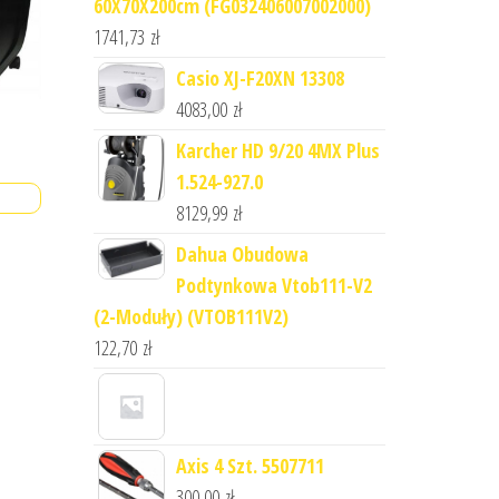
60X70X200cm (FG032406007002000)
1741,73
zł
Casio XJ-F20XN 13308
4083,00
zł
Karcher HD 9/20 4MX Plus
1.524-927.0
8129,99
zł
Dahua Obudowa
Podtynkowa Vtob111-V2
(2-Moduły) (VTOB111V2)
122,70
zł
Axis 4 Szt. 5507711
300,00
zł