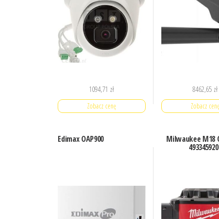
1094,71
zł
8462,65
zł
Zobacz cenę
Zobacz cen
Edimax OAP900
Milwaukee M18 
493345920