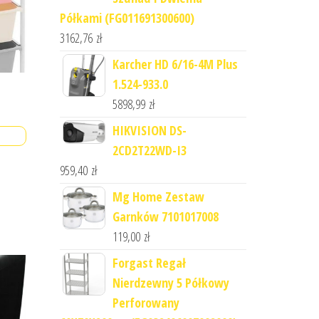
Półkami (FG011691300600)
3162,76
zł
Karcher HD 6/16-4M Plus
1.524-933.0
5898,99
zł
HIKVISION DS-
2CD2T22WD-I3
959,40
zł
Mg Home Zestaw
Garnków 7101017008
119,00
zł
Forgast Regał
Nierdzewny 5 Półkowy
Perforowany