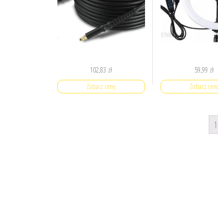
102,83
zł
59,99
zł
Zobacz cenę
Zobacz cen
1