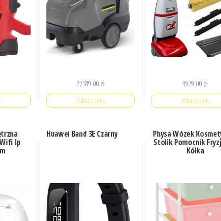
27189,00
zł
3979,00
zł
ę
Zobacz cenę
Zobacz cenę
trzna
Huawei Band 3E Czarny
Physa Wózek Kosmet
Wifi Ip
Stolik Pomocnik Fryzj
rm
Kółka