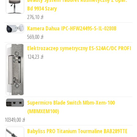
Bd 9934 Szary
276,10
zł
Kamera Dahua IPC-HFW2449S-S-IL-0280B
569,00
zł
Elektrozaczep symetryczny ES-S24AC/DC PROFI
124,23
zł
Supermicro Blade Switch Mbm-Xem-100
(MBMXEM100)
10349,00
zł
Babyliss PRO Titanium Tourmaline BAB289TTE