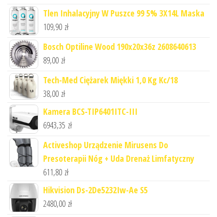
Tlen Inhalacyjny W Puszce 99 5% 3X14L Maska
109,90
zł
Bosch Optiline Wood 190x20x36z 2608640613
89,00
zł
Tech-Med Ciężarek Miękki 1,0 Kg Kc/18
38,00
zł
Kamera BCS-TIP6401ITC-III
6943,35
zł
Activeshop Urządzenie Mirusens Do
Presoterapii Nóg + Uda Drenaż Limfatyczny
611,80
zł
Hikvision Ds-2De5232Iw-Ae S5
2480,00
zł