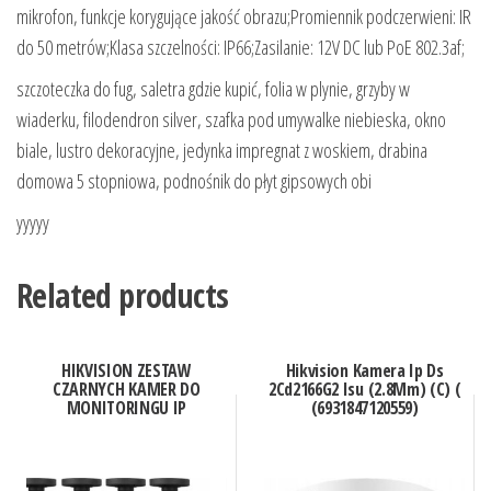
mikrofon, funkcje korygujące jakość obrazu;Promiennik podczerwieni: IR
do 50 metrów;Klasa szczelności: IP66;Zasilanie: 12V DC lub PoE 802.3af;
szczoteczka do fug, saletra gdzie kupić, folia w plynie, grzyby w
wiaderku, filodendron silver, szafka pod umywalke niebieska, okno
biale, lustro dekoracyjne, jedynka impregnat z woskiem, drabina
domowa 5 stopniowa, podnośnik do płyt gipsowych obi
yyyyy
Related products
HIKVISION ZESTAW
Hikvision Kamera Ip Ds
CZARNYCH KAMER DO
2Cd2166G2 Isu (2.8Mm) (C) (
MONITORINGU IP
(6931847120559)