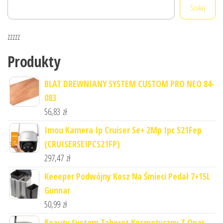
Szukaj
zzzzz
Produkty
BLAT DREWNIANY SYSTEM CUSTOM PRO NEO 84-
083
56,83
zł
Imou Kamera Ip Cruiser Se+ 2Mp Ipc S21Fep
(CRUISERSEIPCS21FP)
297,47
zł
Keeeper Podwójny Kosz Na Śmieci Pedał 7+15L
Gunnar
50,99
zł
Beauty System Taboret Kosmetyczny Z Opar.