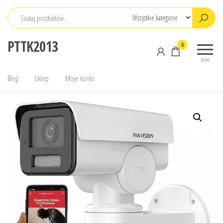
Przejdź
do
treści
PTTK2013
0
Menu
Blog
Sklep
Moje konto