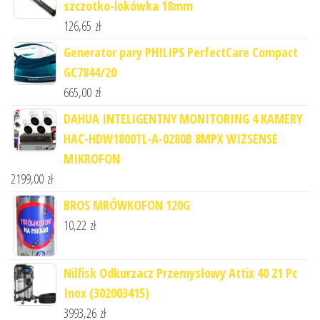
szczotko-lokówka 18mm
126,65
zł
Generator pary PHILIPS PerfectCare Compact
GC7844/20
665,00
zł
DAHUA INTELIGENTNY MONITORING 4 KAMERY
HAC-HDW1800TL-A-0280B 8MPX WIZSENSE
MIKROFON
2199,00
zł
BROS MRÓWKOFON 120G
10,22
zł
Nilfisk Odkurzacz Przemysłowy Attix 40 21 Pc
Inox (302003415)
3993,26
zł