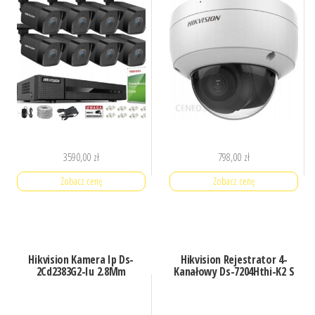
3590,00
zł
798,00
zł
Zobacz cenę
Zobacz cenę
Hikvision Kamera Ip Ds-
Hikvision Rejestrator 4-
2Cd2383G2-Iu 2.8Mm
Kanałowy Ds-7204Hthi-K2 S