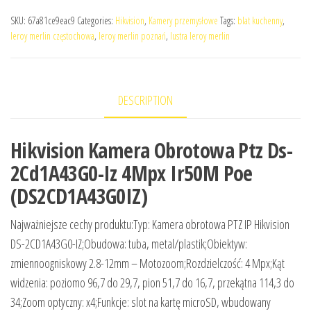
SKU:
67a81ce9eac9
Categories:
Hikvision
,
Kamery przemysłowe
Tags:
blat kuchenny
,
leroy merlin częstochowa
,
leroy merlin poznań
,
lustra leroy merlin
DESCRIPTION
Hikvision Kamera Obrotowa Ptz Ds-
2Cd1A43G0-Iz 4Mpx Ir50M Poe
(DS2CD1A43G0IZ)
Najważniejsze cechy produktu:Typ: Kamera obrotowa PTZ IP Hikvision
DS-2CD1A43G0-IZ;Obudowa: tuba, metal/plastik;Obiektyw:
zmiennoogniskowy 2.8-12mm – Motozoom;Rozdzielczość: 4 Mpx;Kąt
widzenia: poziomo 96,7 do 29,7, pion 51,7 do 16,7, przekątna 114,3 do
34;Zoom optyczny: x4;Funkcje: slot na kartę microSD, wbudowany