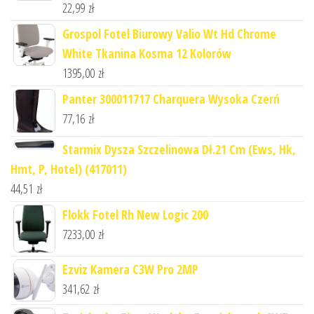
22,99
zł
Grospol Fotel Biurowy Valio Wt Hd Chrome
White Tkanina Kosma 12 Kolorów
1395,00
zł
Panter 300011717 Charquera Wysoka Czerń
77,16
zł
Starmix Dysza Szczelinowa Dł.21 Cm (Ews, Hk,
Hmt, P, Hotel) (417011)
44,51
zł
Flokk Fotel Rh New Logic 200
7233,00
zł
Ezviz Kamera C3W Pro 2MP
341,62
zł