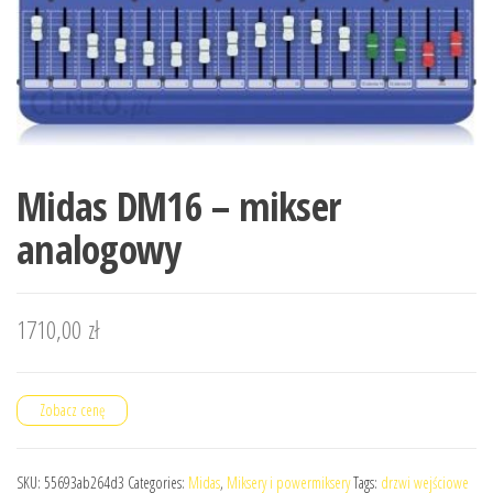
Midas DM16 – mikser
analogowy
1710,00
zł
Zobacz cenę
SKU:
55693ab264d3
Categories:
Midas
,
Miksery i powermiksery
Tags:
drzwi wejściowe