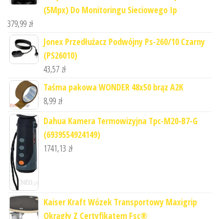
(5Mpx) Do Monitoringu Sieciowego Ip
379,99
zł
Jonex Przedłużacz Podwójny Ps-260/10 Czarny
(PS26010)
43,57
zł
Taśma pakowa WONDER 48x50 brąz A2K
8,99
zł
Dahua Kamera Termowizyjna Tpc-M20-B7-G
(6939554924149)
1741,13
zł
Kaiser Kraft Wózek Transportowy Maxigrip
Okrągły Z Certyfikatem Fsc®