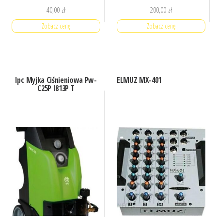
40,00
zł
200,00
zł
Zobacz cenę
Zobacz cenę
Ipc Myjka Ciśnieniowa Pw-
ELMUZ MX-401
C25P I813P T