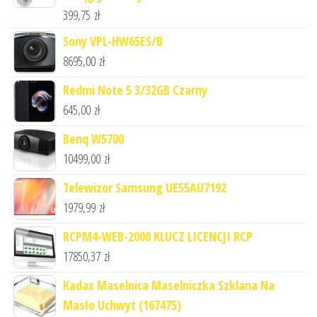
399,75
zł
Sony VPL-HW65ES/B
8695,00
zł
Redmi Note 5 3/32GB Czarny
645,00
zł
Benq W5700
10499,00
zł
Telewizor Samsung UE55AU7192
1979,99
zł
RCPM4-WEB-2000 KLUCZ LICENCJI RCP
17850,37
zł
Kadax Maselnica Maselniczka Szklana Na
Masło Uchwyt (167475)