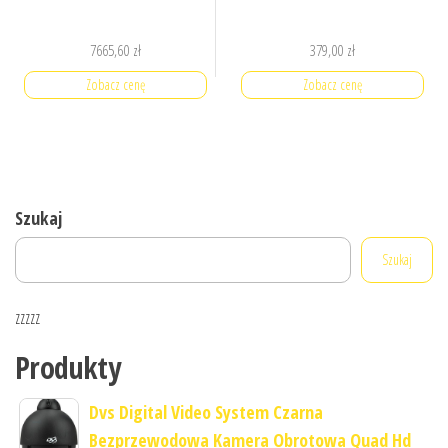
7665,60
zł
379,00
zł
Zobacz cenę
Zobacz cenę
Szukaj
Szukaj
zzzzz
Produkty
Dvs Digital Video System Czarna
Bezprzewodowa Kamera Obrotowa Quad Hd