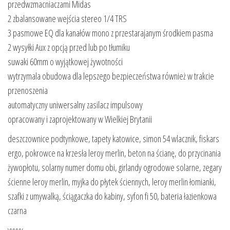
przedwzmacniaczami Midas
2 zbalansowane wejścia stereo 1/4 TRS
3 pasmowe EQ dla kanałów mono z przestarajanym środkiem pasma
2 wysyłki Aux z opcją przed lub po tłumiku
suwaki 60mm o wyjątkowej żywotności
wytrzymala obudowa dla lepszego bezpieczeństwa również w trakcie
przenoszenia
automatyczny uniwersalny zasilacz impulsowy
opracowany i zaprojektowany w Wielkiej Brytanii
deszczownice podtynkowe, tapety katowice, simon 54 wlacznik, fiskars
ergo, pokrowce na krzesła leroy merlin, beton na ścianę, do przycinania
żywopłotu, solarny numer domu obi, girlandy ogrodowe solarne, zegary
ścienne leroy merlin, myjka do płytek ściennych, leroy merlin łomianki,
szafki z umywalką, ściągaczka do kabiny, syfon fi 50, bateria łazienkowa
czarna
yyyyy