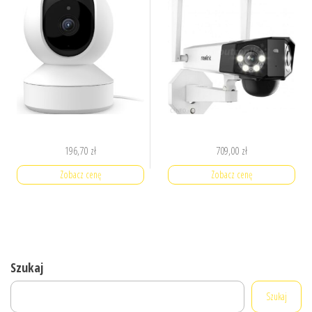
196,70
zł
709,00
zł
Zobacz cenę
Zobacz cenę
Szukaj
Szukaj