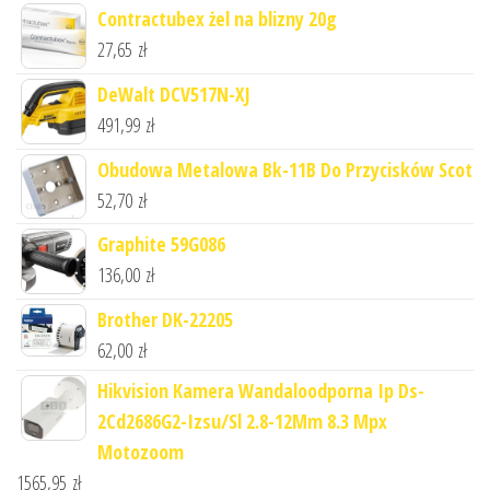
Contractubex żel na blizny 20g
27,65
zł
DeWalt DCV517N-XJ
491,99
zł
Obudowa Metalowa Bk-11B Do Przycisków Scot
52,70
zł
Graphite 59G086
136,00
zł
Brother DK-22205
62,00
zł
Hikvision Kamera Wandaloodporna Ip Ds-
2Cd2686G2-Izsu/Sl 2.8-12Mm 8.3 Mpx
Motozoom
1565,95
zł