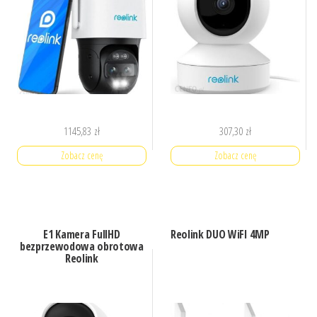
1145,83
zł
307,30
zł
Zobacz cenę
Zobacz cenę
E1 Kamera FullHD
Reolink DUO WiFI 4MP
bezprzewodowa obrotowa
Reolink