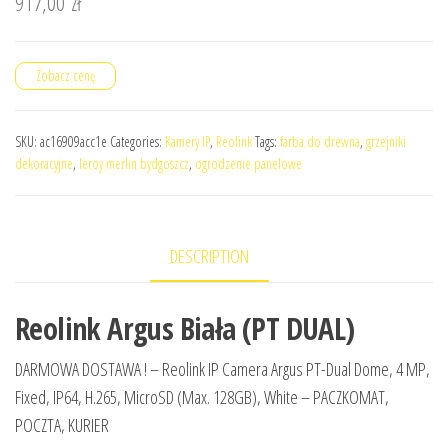
917,00
zł
Zobacz cenę
SKU:
ac16909acc1e
Categories:
Kamery IP
,
Reolink
Tags:
farba do drewna
,
grzejniki
dekoracyjne
,
leroy merlin bydgoszcz
,
ogrodzenie panelowe
DESCRIPTION
Reolink Argus Biała (PT DUAL)
DARMOWA DOSTAWA ! – Reolink IP Camera Argus PT-Dual Dome, 4 MP,
Fixed, IP64, H.265, MicroSD (Max. 128GB), White – PACZKOMAT,
POCZTA, KURIER