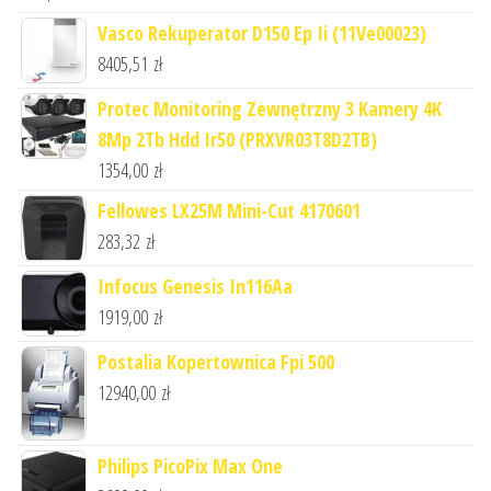
Vasco Rekuperator D150 Ep Ii (11Ve00023)
8405,51
zł
Protec Monitoring Zewnętrzny 3 Kamery 4K
8Mp 2Tb Hdd Ir50 (PRXVR03T8D2TB)
1354,00
zł
Fellowes LX25M Mini-Cut 4170601
283,32
zł
Infocus Genesis In116Aa
1919,00
zł
Postalia Kopertownica Fpi 500
12940,00
zł
Philips PicoPix Max One