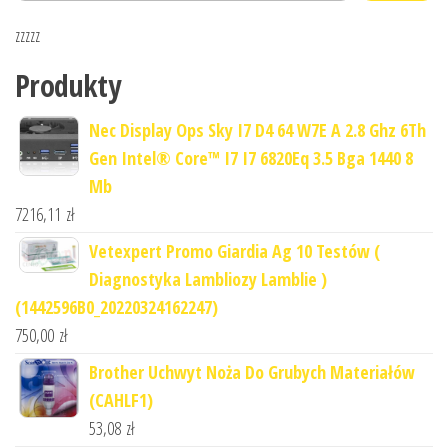
zzzzz
Produkty
Nec Display Ops Sky I7 D4 64 W7E A 2.8 Ghz 6Th
Gen Intel® Core™ I7 I7 6820Eq 3.5 Bga 1440 8
Mb
7216,11
zł
Vetexpert Promo Giardia Ag 10 Testów (
Diagnostyka Lambliozy Lamblie )
(1442596B0_20220324162247)
750,00
zł
Brother Uchwyt Noża Do Grubych Materiałów
(CAHLF1)
53,08
zł