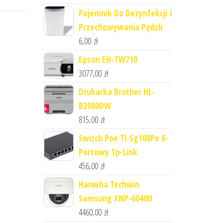
Pojemnik Do Dezynfekcji I
Przechowywania Pędzli
6,00
zł
Epson EH‑TW710
3077,00
zł
Drukarka Brother HL-
B2080DW
815,00
zł
Switch Poe Tl-Sg108Pe 8-
Portowy Tp-Link
456,00
zł
Hanwha Techwin
Samsung XNP-6040H
4460,00
zł