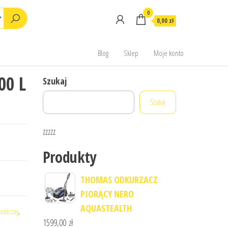
0
0,00 zł
Blog
Sklep
Moje konto
00 L
Szukaj
Szukaj
zzzzz
Produkty
THOMAS ODKURZACZ
PIORĄCY NERO
AQUASTEALTH
toniczny
,
1599,00
zł