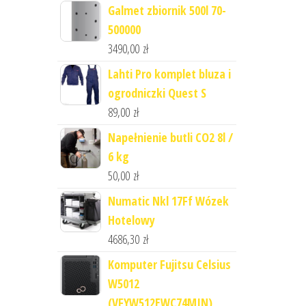
Galmet zbiornik 500l 70-
500000
3490,00
zł
Lahti Pro komplet bluza i
ogrodniczki Quest S
89,00
zł
Napełnienie butli CO2 8l /
6 kg
50,00
zł
Numatic Nkl 17Ff Wózek
Hotelowy
4686,30
zł
Komputer Fujitsu Celsius
W5012
(VFYW512EWC74MIN)