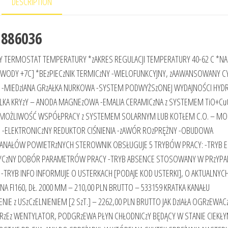
DESCRIPTION
 886036
JNY TERMOSTAT TEMPERATURY *zAKRES REGULACJI TEMPERATURY 40-62 C *N
WODY +7C] *BEzPIECzNIK TERMICzNY -WIELOFUNKCYJNY, zAAWANSOWANY 
-MIEDzIANA GRzAŁKA NURKOWA -SYSTEM PODWYŻSzONEJ WYDAJNOŚCI HYDR
zELKA KRYzY – ANODA MAGNEzOWA -EMALIA CERAMICzNA z SYSTEMEM TiO+Cu
6 -MOŻLIWOŚĆ WSPÓŁPRACY z SYSTEMEM SOLARNYM LUB KOTŁEM C.O. – MO
O -ELEKTRONICzNY REDUKTOR CIŚNIENIA -zAWÓR ROzPRĘŻNY -OBUDOWA
KANAŁÓW POWIETRzNYCH STEROWNIK OBSŁUGUJE 5 TRYBÓW PRACY: -TRYB 
ATYCzNY DOBÓR PARAMETRÓW PRACY -TRYB ABSENCE STOSOWANY W PRzYPA
I -TRYB INFO INFORMUJE O USTERKACH [PODAJE KOD USTERKI], O AKTUALNYC
 FI160, DŁ. 2000 MM – 210,00 PLN BRUTTO – 533159 KRATKA KANAŁU
E z USzCzELNIENIEM [2 SzT.] – 2262,00 PLN BRUTTO JAK DzIAŁA OGRzEWAC
zEz WENTYLATOR, PODGRzEWA PŁYN CHŁODNICzY BĘDĄCY W STANIE CIEKŁY