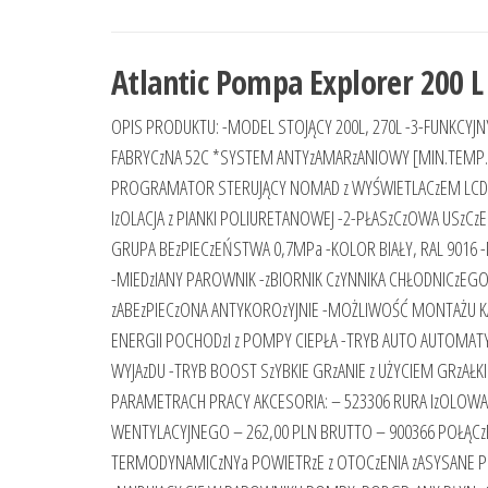
Atlantic Pompa Explorer 200 L
OPIS PRODUKTU: -MODEL STOJĄCY 200L, 270L -3-FUNKCY
FABRYCzNA 52C *SYSTEM ANTYzAMARzANIOWY [MIN.TEMP.
PROGRAMATOR STERUJĄCY NOMAD z WYŚWIETLACzEM LCD 
IzOLACJA z PIANKI POLIURETANOWEJ -2-PŁASzCzOWA USzC
GRUPA BEzPIECzEŃSTWA 0,7MPa -KOLOR BIAŁY, RAL 901
-MIEDzIANY PAROWNIK -zBIORNIK CzYNNIKA CHŁODNICzEG
zABEzPIECzONA ANTYKOROzYJNIE -MOŻLIWOŚĆ MONTAŻU 
ENERGII POCHODzI z POMPY CIEPŁA -TRYB AUTO AUTOM
WYJAzDU -TRYB BOOST SzYBKIE GRzANIE z UŻYCIEM GRzAŁK
PARAMETRACH PRACY AKCESORIA: – 523306 RURA IzOLOWANA
WENTYLACYJNEGO – 262,00 PLN BRUTTO – 900366 POŁĄCzENI
TERMODYNAMICzNYa POWIETRzE z OTOCzENIA zASYSANE PR