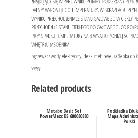
zNAJDUJĄCY SIĘ W PAROWNIKU POMPY. PODGRzANY PŁYN zO
DALSzY WzROST JEGO TEMPERATURY. W SKRAPLACzU PŁYN O
WYNIKU PRzECHODzENIA zE STANU GAzOWEGO W CIEKŁY PŁ
PRzECHODzI zE STANU CIEKŁEGO DO GAzOWEGO, CO ROzP
PRzY SPADKU TEMPERATURY NA zEWNĄTRz PONIŻEJ 5C PR
WNĘTRzU zASOBNIKA.
ogrzewacz wody elektryczny, deski meblowe, zaślepka do k
yyyyy
Related products
Metabo Basic Set
Podkładka Eduk
PowerMaxx BS 600080880
Mapa Administ
Polski