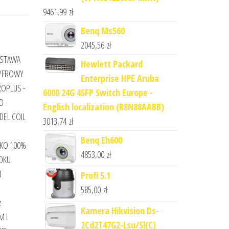
9461,99
zł
Benq Ms560
2045,56
zł
ASTAWA
Hewlett Packard
CYFROWY
Enterprise HPE Aruba
OPLUS -
6000 24G 4SFP Switch Europe -
O -
English localization (R8N88AABB)
DEL COIL
3013,74
zł
Benq Eh600
EKO 100%
4853,00
zł
DKU
H
Profi 5.1
585,00
zł
z
Kamera Hikvision Ds-
M I
2Cd2T47G2-Lsu/Sl(C)