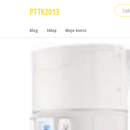
Przejdź
PTTK2013
do
treści
Blog
Sklep
Moje konto