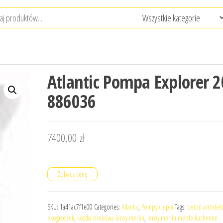
Atlantic Pompa Explorer 2
886036
7400,00
zł
Zobacz cenę
SKU:
1a41ac7f1e00
Categories:
Atlantic
,
Pompy ciepła
Tags:
beton architek
ekogroszek
,
kostka brukowa leroy merlin
,
leroy merlin meble kuchenne