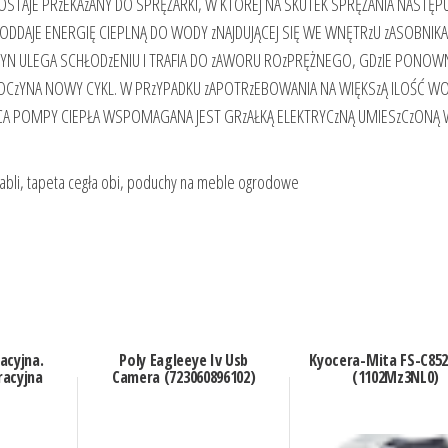
STAJE PRzEKAzANY DO SPRĘŻARKI, W KTÓREJ NA SKUTEK SPRĘŻANIA NASTĘPU
DDAJE ENERGIĘ CIEPLNĄ DO WODY zNAJDUJĄCEJ SIĘ WE WNĘTRzU zASOBNIKA
YN ULEGA SCHŁODzENIU I TRAFIA DO zAWORU ROzPRĘŻNEGO, GDzIE PONOW
OCzYNA NOWY CYKL. W PRzYPADKU zAPOTRzEBOWANIA NA WIĘKSzĄ ILOŚĆ W
ACA POMPY CIEPŁA WSPOMAGANA JEST GRzAŁKĄ ELEKTRYCzNĄ UMIESzCzONĄ
abli, tapeta cegła obi, poduchy na meble ogrodowe
acyjna.
Poly Eagleeye Iv Usb
Kyocera-Mita FS-C85
racyjna
Camera (723060896102)
(1102Mz3NL0)