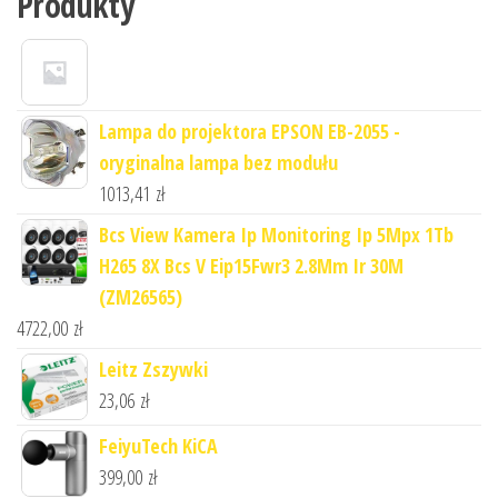
Produkty
Lampa do projektora EPSON EB-2055 -
oryginalna lampa bez modułu
1013,41
zł
Bcs View Kamera Ip Monitoring Ip 5Mpx 1Tb
H265 8X Bcs V Eip15Fwr3 2.8Mm Ir 30M
(ZM26565)
4722,00
zł
Leitz Zszywki
23,06
zł
FeiyuTech KiCA
399,00
zł