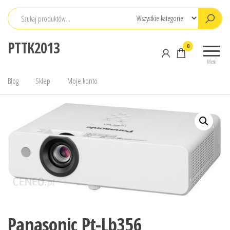
Przejdź
do
treści
PTTK2013
0
Menu
Blog
Sklep
Moje konto
Panasonic Pt-Lb356