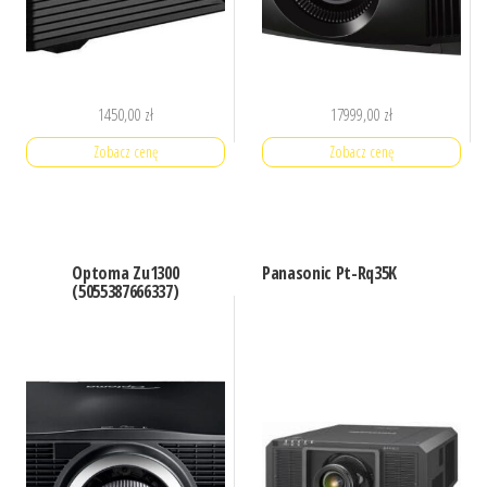
1450,00
zł
17999,00
zł
Zobacz cenę
Zobacz cenę
Optoma Zu1300
Panasonic Pt-Rq35K
(5055387666337)