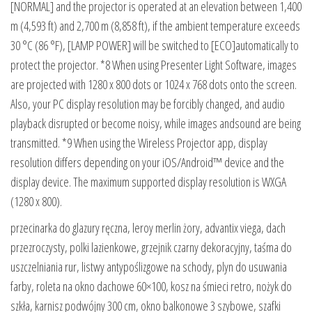
przecinarka do glazury ręczna, leroy merlin żory, advantix viega, dach
przezroczysty, polki lazienkowe, grzejnik czarny dekoracyjny, taśma do
uszczelniania rur, listwy antypoślizgowe na schody, plyn do usuwania
farby, roleta na okno dachowe 60×100, kosz na śmieci retro, nożyk do
szkła, karnisz podwójny 300 cm, okno balkonowe 3 szybowe, szafki