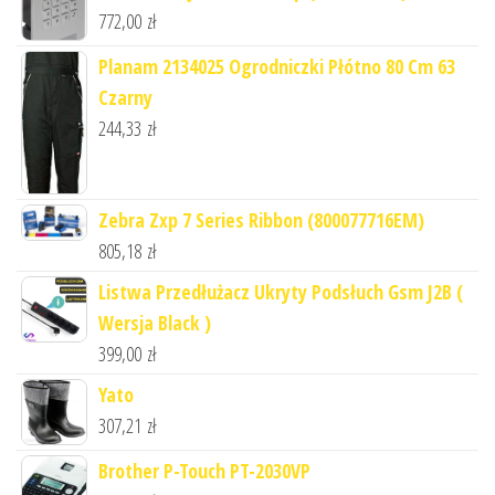
772,00
zł
Planam 2134025 Ogrodniczki Płótno 80 Cm 63
Czarny
244,33
zł
Zebra Zxp 7 Series Ribbon (800077716EM)
805,18
zł
Listwa Przedłużacz Ukryty Podsłuch Gsm J2B (
Wersja Black )
399,00
zł
Yato
307,21
zł
Brother P-Touch PT-2030VP