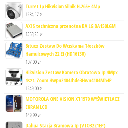
Turret Ip Hikvision Silnik H.265+ 4Mp
1384,57
zł
AXIS techniczna przenośna BA LG BA150LGM
1568,25
zł
Bituxx Zestaw Do Wciskania Tłoczków
Hamulcowych 22 El (HD16130)
107,00
zł
Hikvision Zestaw Kamera Obrotowa Ip 4Mpx
4szt. Zoom Hwpn2404Ihde3Hwn4104Mh4P
1549,00
zł
MOTOROLA ONE VISION XT1970 WYŚWIETLACZ
EKRAN LCD
149,99
zł
Dahua Stacja Bramowa Ip (VTO3221EP)