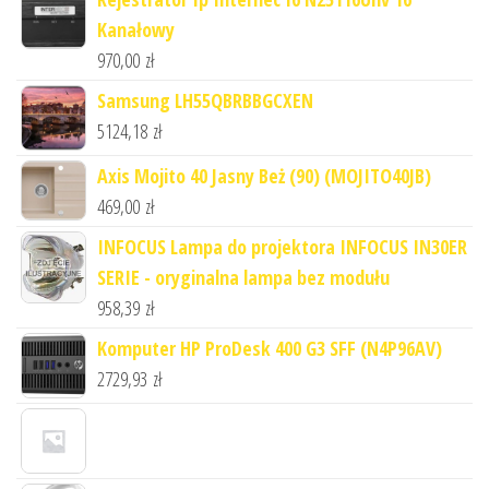
Kanałowy
970,00
zł
Samsung LH55QBRBBGCXEN
5124,18
zł
Axis Mojito 40 Jasny Beż (90) (MOJITO40JB)
469,00
zł
INFOCUS Lampa do projektora INFOCUS IN30ER
SERIE - oryginalna lampa bez modułu
958,39
zł
Komputer HP ProDesk 400 G3 SFF (N4P96AV)
2729,93
zł