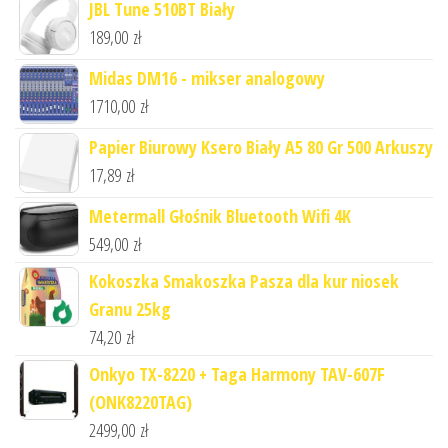
JBL Tune 510BT Biały
189,00
zł
Midas DM16 - mikser analogowy
1710,00
zł
Papier Biurowy Ksero Biały A5 80 Gr 500 Arkuszy
17,89
zł
Metermall Głośnik Bluetooth Wifi 4K
549,00
zł
Kokoszka Smakoszka Pasza dla kur niosek
Granu 25kg
74,20
zł
Onkyo TX-8220 + Taga Harmony TAV-607F
(ONK8220TAG)
2499,00
zł