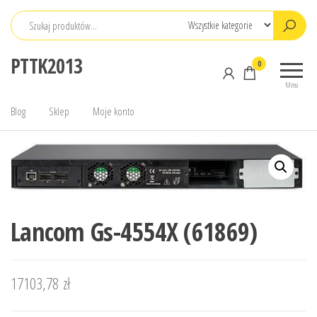
Przejdź
do
treści
PTTK2013
0
Menu
Blog
Sklep
Moje konto
Lancom Gs-4554X (61869)
17103,78
zł