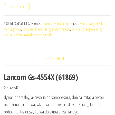
Zobacz cenę
SKU:
fd93ad1a64af
Categories:
Lancom
,
Switche i huby
Tags:
dywan zewnętrzny
,
leroy
merlin gliwice
,
leroy merlin łódź
,
leroy merlin mirków
,
panele podłogowe leroy
merlin
,
pawilon ogrodowy leroy merlin
DESCRIPTION
Lancom Gs-4554X (61869)
GS-4554X
dywan orientalny, akcesoria do kompresora, donica imitacja betonu,
przesłona ogrodowa, wkladka do drzwi, rośliny na ścianę, lusterko
boho, montaż drzwi, kotwa do słupa drewnianego