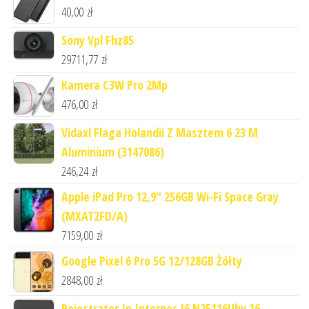
40,00
zł
Sony Vpl Fhz85
29711,77
zł
Kamera C3W Pro 2Mp
476,00
zł
Vidaxl Flaga Holandii Z Masztem 6 23 M
Aluminium (3147086)
246,24
zł
Apple iPad Pro 12,9" 256GB Wi-Fi Space Gray
(MXAT2FD/A)
7159,00
zł
Google Pixel 6 Pro 5G 12/128GB Żółty
2848,00
zł
Rejestrator Ip Internec I6 N25116Uhv 16