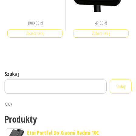
1900,00
zł
43,00
zł
Zobacz cenę
Zobacz cenę
Szukaj
Szukaj
zzzzz
Produkty
Etui Portfel Do Xiaomi Redmi 10C