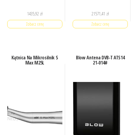
1435,92
zł
21571,41
zł
Zobacz cenę
Zobacz cenę
Kątnica Na Mikrosilnik S
Blow Antena DVB-T ATS14
Max M25L
21-014#