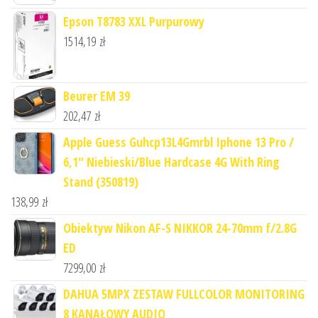
Epson T8783 XXL Purpurowy
1514,19
zł
Beurer EM 39
202,47
zł
Apple Guess Guhcp13L4Gmrbl Iphone 13 Pro /
6,1" Niebieski/Blue Hardcase 4G With Ring
Stand (350819)
138,99
zł
Obiektyw Nikon AF-S NIKKOR 24-70mm f/2.8G
ED
7299,00
zł
DAHUA 5MPX ZESTAW FULLCOLOR MONITORING
8 KANAŁOWY AUDIO