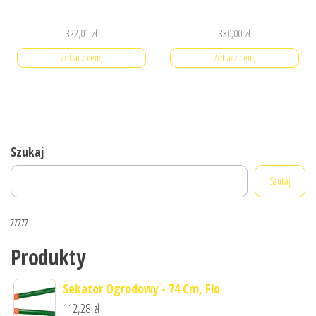
322,01
zł
330,00
zł
Zobacz cenę
Zobacz cenę
Szukaj
Szukaj
zzzzz
Produkty
Sekator Ogrodowy - 74 Cm, Flo
112,28
zł