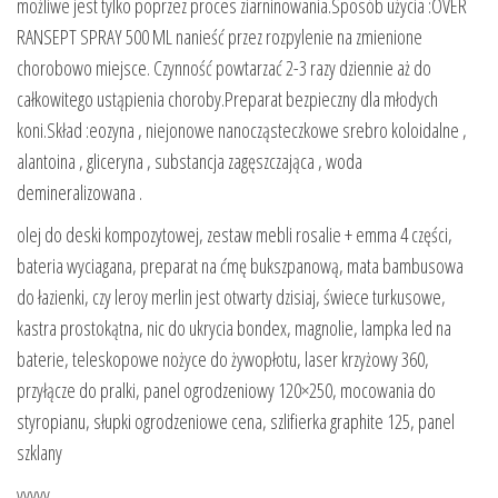
możliwe jest tylko poprzez proces ziarninowania.Sposób użycia :OVER
RANSEPT SPRAY 500 ML nanieść przez rozpylenie na zmienione
chorobowo miejsce. Czynność powtarzać 2-3 razy dziennie aż do
całkowitego ustąpienia choroby.Preparat bezpieczny dla młodych
koni.Skład :eozyna , niejonowe nanocząsteczkowe srebro koloidalne ,
alantoina , gliceryna , substancja zagęszczająca , woda
demineralizowana .
olej do deski kompozytowej, zestaw mebli rosalie + emma 4 części,
bateria wyciagana, preparat na ćmę bukszpanową, mata bambusowa
do łazienki, czy leroy merlin jest otwarty dzisiaj, świece turkusowe,
kastra prostokątna, nic do ukrycia bondex, magnolie, lampka led na
baterie, teleskopowe nożyce do żywopłotu, laser krzyżowy 360,
przyłącze do pralki, panel ogrodzeniowy 120×250, mocowania do
styropianu, słupki ogrodzeniowe cena, szlifierka graphite 125, panel
szklany
yyyyy