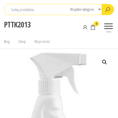
Przejdź
do
treści
PTTK2013
0
Menu
Blog
Sklep
Moje konto