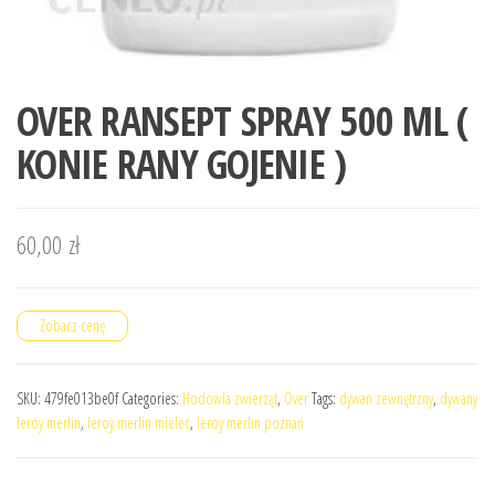
OVER RANSEPT SPRAY 500 ML (
KONIE RANY GOJENIE )
60,00
zł
Zobacz cenę
SKU:
479fe013be0f
Categories:
Hodowla zwierząt
,
Over
Tags:
dywan zewnętrzny
,
dywany
leroy merlin
,
leroy merlin mielec
,
leroy merlin poznań