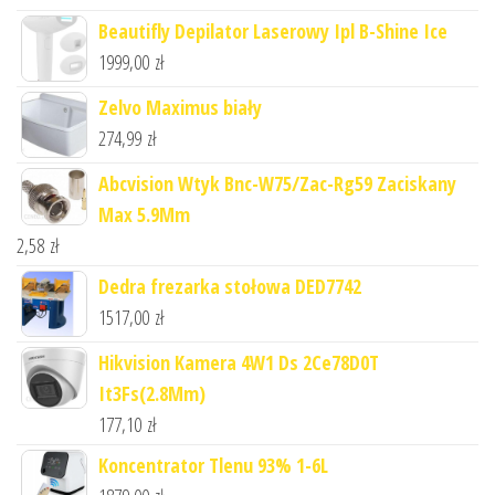
Beautifly Depilator Laserowy Ipl B-Shine Ice
1999,00
zł
Zelvo Maximus biały
274,99
zł
Abcvision Wtyk Bnc-W75/Zac-Rg59 Zaciskany
Max 5.9Mm
2,58
zł
Dedra frezarka stołowa DED7742
1517,00
zł
Hikvision Kamera 4W1 Ds 2Ce78D0T
It3Fs(2.8Mm)
177,10
zł
Koncentrator Tlenu 93% 1-6L