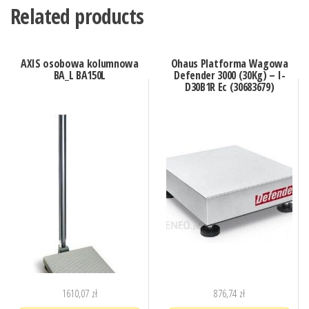
Related products
AXIS osobowa kolumnowa
Ohaus Platforma Wagowa
BA_L BA150L
Defender 3000 (30Kg) – I-
D30B1R Ec (30683679)
1610,07
zł
876,74
zł