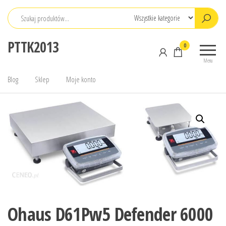
Przejdź
do
treści
PTTK2013
0
Menu
Blog
Sklep
Moje konto
Ohaus D61Pw5 Defender 6000