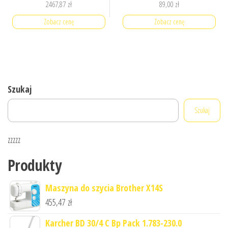
2467,87
zł
89,00
zł
Zobacz cenę
Zobacz cenę
Szukaj
Szukaj
zzzzz
Produkty
Maszyna do szycia Brother X14S
455,47
zł
Karcher BD 30/4 C Bp Pack 1.783-230.0