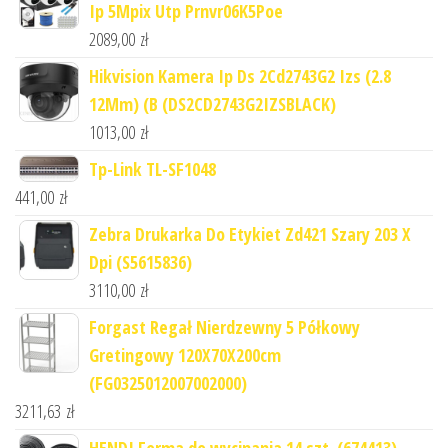
Ip 5Mpix Utp Prnvr06K5Poe
2089,00
zł
Hikvision Kamera Ip Ds 2Cd2743G2 Izs (2.8
12Mm) (B (DS2CD2743G2IZSBLACK)
1013,00
zł
Tp-Link TL-SF1048
441,00
zł
Zebra Drukarka Do Etykiet Zd421 Szary 203 X
Dpi (S5615836)
3110,00
zł
Forgast Regał Nierdzewny 5 Półkowy
Gretingowy 120X70X200cm
(FG0325012007002000)
3211,63
zł