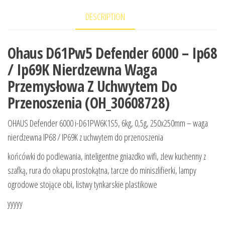
DESCRIPTION
Ohaus D61Pw5 Defender 6000 – Ip68
/ Ip69K Nierdzewna Waga
Przemysłowa Z Uchwytem Do
Przenoszenia (OH_30608728)
OHAUS Defender 6000 i-D61PW6K1S5, 6kg, 0,5g, 250x250mm – waga
nierdzewna IP68 / IP69K z uchwytem do przenoszenia
końcówki do podlewania, inteligentne gniazdko wifi, zlew kuchenny z
szafką, rura do okapu prostokątna, tarcze do miniszlifierki, lampy
ogrodowe stojące obi, listwy tynkarskie plastikowe
yyyyy