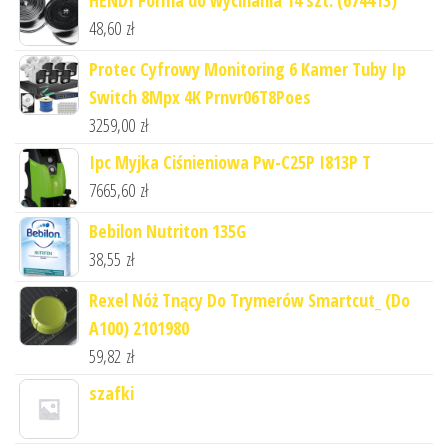
HENDI Forma do wycinania 14 szt. (674413)
48,60
zł
Protec Cyfrowy Monitoring 6 Kamer Tuby Ip
Switch 8Mpx 4K Prnvr06T8Poes
3259,00
zł
Ipc Myjka Ciśnieniowa Pw-C25P I813P T
7665,60
zł
Bebilon Nutriton 135G
38,55
zł
Rexel Nóż Tnący Do Trymerów Smartcut_ (Do
A100) 2101980
59,82
zł
szafki