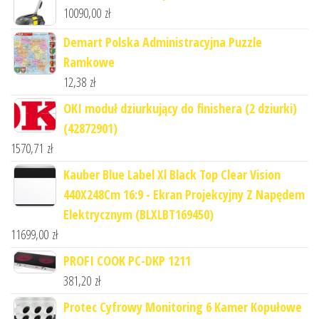
10090,00
zł
Demart Polska Administracyjna Puzzle
Ramkowe
12,38
zł
OKI moduł dziurkujący do finishera (2 dziurki)
(42872901)
1570,71
zł
Kauber Blue Label Xl Black Top Clear Vision
440X248Cm 16:9 - Ekran Projekcyjny Z Napędem
Elektrycznym (BLXLBT169450)
11699,00
zł
PROFI COOK PC-DKP 1211
381,20
zł
Protec Cyfrowy Monitoring 6 Kamer Kopułowe