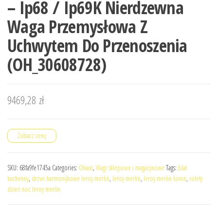
– Ip68 / Ip69K Nierdzewna
Waga Przemysłowa Z
Uchwytem Do Przenoszenia
(OH_30608728)
9469,28
zł
Zobacz cenę
SKU:
68fa9fe1745a
Categories:
Ohaus
,
Wagi sklepowe i magazynowe
Tags:
blat
kuchenny
,
drzwi harmonijkowe leroy merlin
,
leroy merlin
,
leroy merlin konin
,
rolety
dzień noc leroy merlin