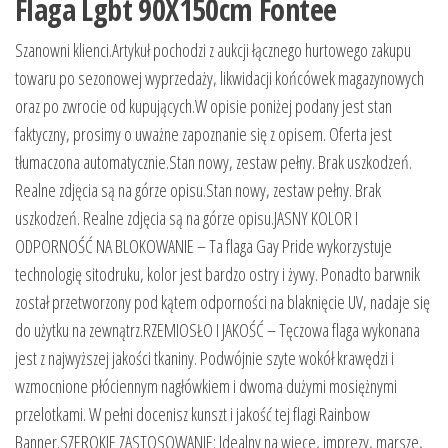
Flaga Lgbt 90X150cm Fontee
Szanowni klienci.Artykuł pochodzi z aukcji łącznego hurtowego zakupu
towaru po sezonowej wyprzedaży, likwidacji końcówek magazynowych
oraz po zwrocie od kupujących.W opisie poniżej podany jest stan
faktyczny, prosimy o uważne zapoznanie się z opisem. Oferta jest
tłumaczona automatycznie.Stan nowy, zestaw pełny. Brak uszkodzeń.
Realne zdjęcia są na górze opisu.Stan nowy, zestaw pełny. Brak
uszkodzeń. Realne zdjęcia są na górze opisu.JASNY KOLOR I
ODPORNOŚĆ NA BLOKOWANIE – Ta flaga Gay Pride wykorzystuje
technologię sitodruku, kolor jest bardzo ostry i żywy. Ponadto barwnik
został przetworzony pod kątem odporności na blaknięcie UV, nadaje się
do użytku na zewnątrz.RZEMIOSŁO I JAKOŚĆ – Tęczowa flaga wykonana
jest z najwyższej jakości tkaniny. Podwójnie szyte wokół krawędzi i
wzmocnione płóciennym nagłówkiem i dwoma dużymi mosiężnymi
przelotkami. W pełni docenisz kunszt i jakość tej flagi Rainbow
Banner.SZEROKIE ZASTOSOWANIE: Idealny na wiece, imprezy, marsze,