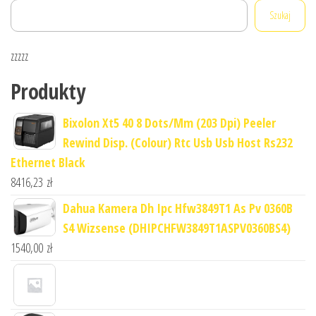
Szukaj
zzzzz
Produkty
Bixolon Xt5 40 8 Dots/Mm (203 Dpi) Peeler
Rewind Disp. (Colour) Rtc Usb Usb Host Rs232
Ethernet Black
8416,23
zł
Dahua Kamera Dh Ipc Hfw3849T1 As Pv 0360B
S4 Wizsense (DHIPCHFW3849T1ASPV0360BS4)
1540,00
zł