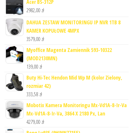
Acer BS-312P
2982,00
zł
DAHUA ZESTAW MONITORINGU IP NVR 1TB 8
KAMER KOPUŁOWE 4MPX
3579,00
zł
Myoffice Magenta Zamiennik 593-10322
(MOD2130MN)
139,00
zł
Buty Hi-Tec Hendon Mid Wp M (kolor Zielony,
rozmiar 42)
333,58
zł
Mobotix Kamera Monitoringu Mx-Vd1A-8-Ir-Va
Mx-Vd1A-8-Ir-Va, 3864 X 2180 Px, Lan
4279,00
zł
Benq Lu935 (9HJNN7715E)