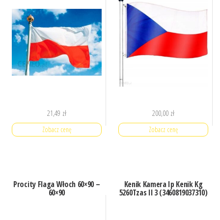
21,49
zł
200,00
zł
Zobacz cenę
Zobacz cenę
Procity Flaga Włoch 60×90 –
Kenik Kamera Ip Kenik Kg
60×90
5260Tzas Il 3 (3460819037310)