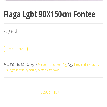
Flaga Lgbt 90X150cm Fontee
32,96
zł
Zobacz cenę
SKU:
8fa71ebb6c7d
Category:
Symbole narodowe i flagi
Tags:
leroy merlin wyprzedaż
,
leżak ogrodowy leroy merlin
,
pergola ogrodowa
DESCRIPTION