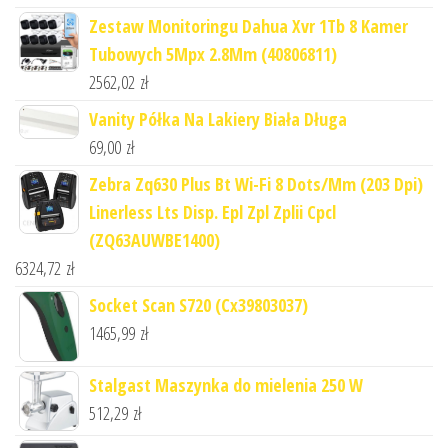
Zestaw Monitoringu Dahua Xvr 1Tb 8 Kamer
Tubowych 5Mpx 2.8Mm (40806811)
2562,02
zł
Vanity Półka Na Lakiery Biała Długa
69,00
zł
Zebra Zq630 Plus Bt Wi-Fi 8 Dots/Mm (203 Dpi)
Linerless Lts Disp. Epl Zpl Zplii Cpcl
(ZQ63AUWBE1400)
6324,72
zł
Socket Scan S720 (Cx39803037)
1465,99
zł
Stalgast Maszynka do mielenia 250 W
512,29
zł