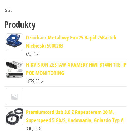
zzzzz
Produkty
Dziurkacz Metalowy Fmc25 Rapid 25Kartek
Niebieski 5000283
69,86
zł
HIKVISION ZESTAW 4 KAMERY HWI-B140H 1TB IP
POE MONITORING
1879,00
zł
Premiumcord Usb 3.0 Z Repeaterem 20 M,
Superspeed 5 Gb/S, Ładowania, Gniazdo Typ A
310,93
zł