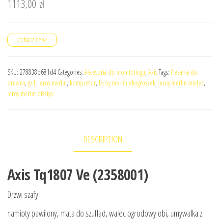
1113,00
zł
Zobacz cenę
SKU:
278838b681d4
Categories:
Akcesoria do monitoringu
,
Axis
Tags:
frezarka do
drewna
,
grill leroy merlin
,
kompresor
,
leroy merlin ekogroszek
,
leroy merlin mielec
,
leroy merlin olsztyn
DESCRIPTION
Axis Tq1807 Ve (2358001)
Drzwi szafy
namioty pawilony, mata do szuflad, walec ogrodowy obi, umywalka z