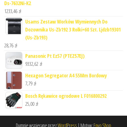
Ds-7632Ni-K2
1233,46
zł
Usams Zestaw Worków Wymiennych Do
Dozownika Us-Zb192 3 Rolki=60 Szt. Ljdzb19301
(Us-Zb193)
28,76
zł
Panasonic Pt Ez57 (PTEZ57EJ)
9332,62
zł
Hexagon Segregator A4 55Mm Bordowy
7,79
zł
Bosch Rękawice ogrodowe L F016800292
25,00
zł
Dumnie wspierane przez
WordPress
|
Motyw:
Envo Shop