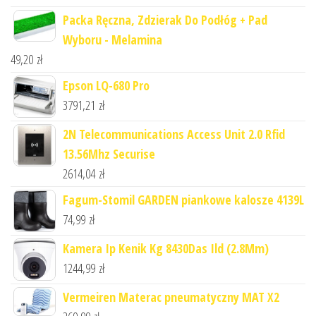
Packa Ręczna, Zdzierak Do Podłóg + Pad
Wyboru - Melamina
49,20
zł
Epson LQ-680 Pro
3791,21
zł
2N Telecommunications Access Unit 2.0 Rfid
13.56Mhz Securise
2614,04
zł
Fagum-Stomil GARDEN piankowe kalosze 4139L
74,99
zł
Kamera Ip Kenik Kg 8430Das Ild (2.8Mm)
1244,99
zł
Vermeiren Materac pneumatyczny MAT X2