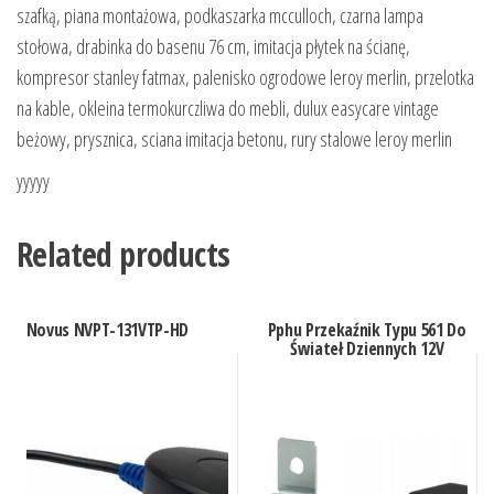
szafką, piana montażowa, podkaszarka mcculloch, czarna lampa
stołowa, drabinka do basenu 76 cm, imitacja płytek na ścianę,
kompresor stanley fatmax, palenisko ogrodowe leroy merlin, przelotka
na kable, okleina termokurczliwa do mebli, dulux easycare vintage
beżowy, prysznica, sciana imitacja betonu, rury stalowe leroy merlin
yyyyy
Related products
Novus NVPT-131VTP-HD
Pphu Przekaźnik Typu 561 Do
Świateł Dziennych 12V