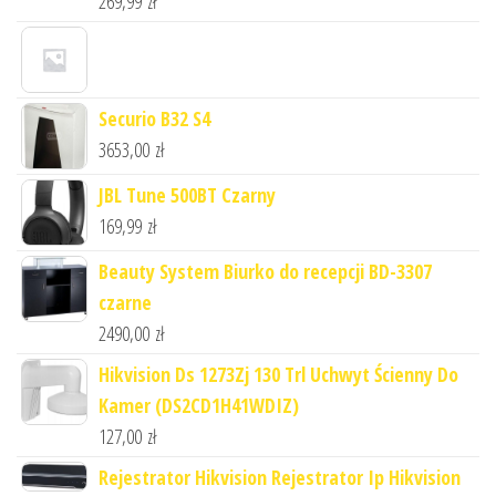
269,99
zł
Securio B32 S4
3653,00
zł
JBL Tune 500BT Czarny
169,99
zł
Beauty System Biurko do recepcji BD-3307
czarne
2490,00
zł
Hikvision Ds 1273Zj 130 Trl Uchwyt Ścienny Do
Kamer (DS2CD1H41WDIZ)
127,00
zł
Rejestrator Hikvision Rejestrator Ip Hikvision