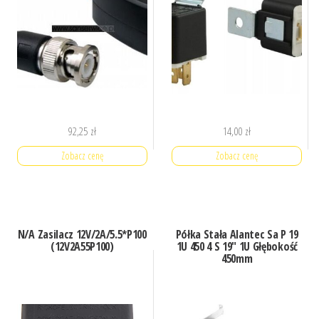
92,25
zł
14,00
zł
Zobacz cenę
Zobacz cenę
N/A Zasilacz 12V/2A/5.5*P100
Półka Stała Alantec Sa P 19
(12V2A55P100)
1U 450 4 S 19″ 1U Głębokość
450mm