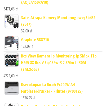
(AX_BA150RA10)
3471,06
zł
Satis Atrapa Kamery Monitoringowej Eb432
(2647)
32,00
zł
Graphite 58G716
172,02
zł
Bcs View Kamera Ip Monitoring Ip 5Mpx 1Tb
H265 8X Bcs V Eip15Fwr3 2.8Mm Ir 30M
(ZM26565)
4722,00
zł
Kserokopiarka Ricoh Pc200W A4
Farblaserdrucker - Printer (9P00125)
1536,25
zł