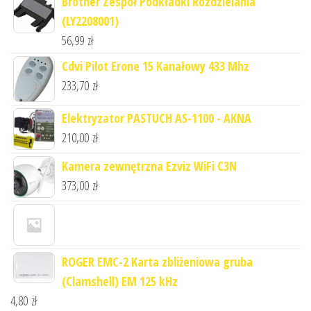
Brother Zespół Podkładki Rozdzielania
(LY2208001)
56,99
zł
Cdvi Pilot Erone 15 Kanałowy 433 Mhz
233,70
zł
Elektryzator PASTUCH AS-1100 - AKNA
210,00
zł
Kamera zewnętrzna Ezviz WiFi C3N
373,00
zł
ROGER EMC-2 Karta zbliżeniowa gruba
(Clamshell) EM 125 kHz
4,80
zł