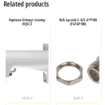
Related products
Hqvision Uchwyt ścienny
N/A Łącznik F-G/F-G*P100
HQSC3
(FGFGP100)
140,00
zł
50,48
zł