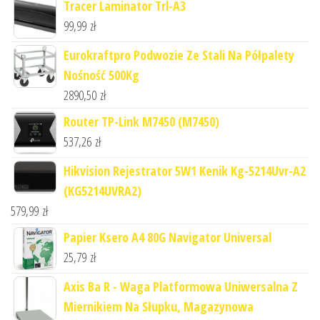
Tracer Laminator Trl-A3
99,99
zł
Eurokraftpro Podwozie Ze Stali Na Półpalety
Nośność 500Kg
2890,50
zł
Router TP-Link M7450 (M7450)
537,26
zł
Hikvision Rejestrator 5W1 Kenik Kg-5214Uvr-A2
(KG5214UVRA2)
579,99
zł
Papier Ksero A4 80G Navigator Universal
25,79
zł
Axis Ba R - Waga Platformowa Uniwersalna Z
Miernikiem Na Słupku, Magazynowa