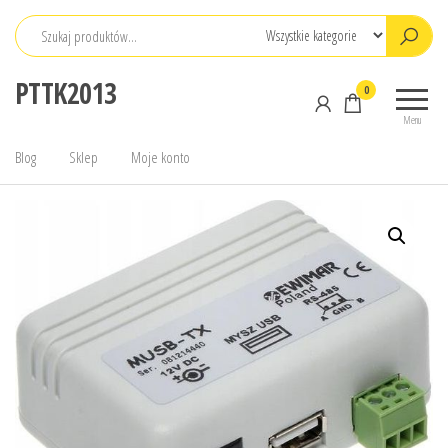
Przejdź
do
treści
PTTK2013
0
Menu
Blog
Sklep
Moje konto