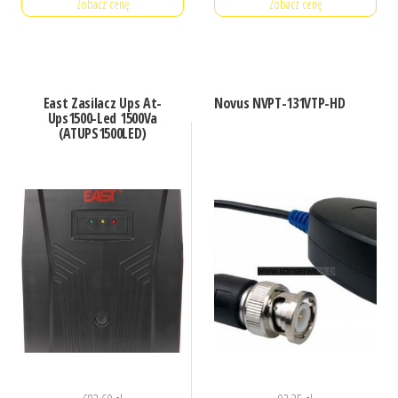
Zobacz cenę
Zobacz cenę
East Zasilacz Ups At-
Novus NVPT-131VTP-HD
Ups1500-Led 1500Va
(ATUPS1500LED)