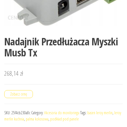
Nadajnik Przedłużacza Myszki
Musb Tx
268,14
zł
Zobacz cenę
SKU:
25f4cb230a8c
Category:
Akcesoria do monitoringu
Tags:
basen leroy merlin
,
leroy
merlin kuchnia
,
palma kokosowa
,
podkład pod panele