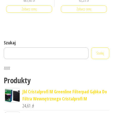
683,60
zł
92,25
zł
Zobacz cenę
Zobacz cenę
Szukaj
Szukaj
zzzzz
Produkty
Jbl Cristalprofi M Greenline Filterpad Gąbka Do
Filtra Wewnętrznego Cristalprofi M
24,61
zł