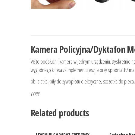
Kamera Policyjna/Dyktafon Mo
V8 to podsłuch i kamera w jednym urządzeniu. Dyskretnie na
wygodnego klipsa zaimplementujesz je przy spodniach/ mar
obi siatka, piły do żywopłotu elektryczne, szczotka do piec
yyyyy
Related products