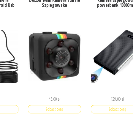
mera
Dexxer Mini Kamera Full Hd
kamera szpiegow
roid Usb
Szpiegowska
powerbank 10000
45,00
zł
129,00
zł
ę
Zobacz cenę
Zobacz cenę