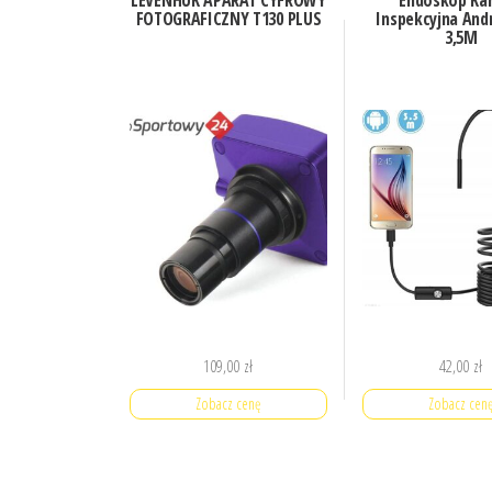
LEVENHUK APARAT CYFROWY
Endoskop Ka
FOTOGRAFICZNY T130 PLUS
Inspekcyjna And
3,5M
109,00
zł
42,00
zł
Zobacz cenę
Zobacz cen