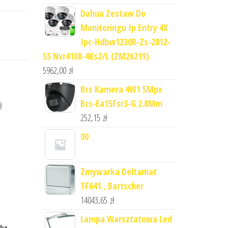
Dahua Zestaw Do
Monitoringu Ip Entry 4X
Ipc-Hdbw1230R-Zs-2812-
S5 Nvr4108-4Ks2/L (ZM26219)
5962,00
zł
Bcs Kamera 4W1 5Mpx
Bcs-Ea15Fsr3-G 2.8Mm
ą
252,15
zł
00
Zmywarka Deltamat
TF641 , Bartscher
14043,65
zł
Lampa Warsztatowa Led