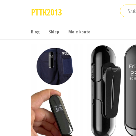
Przejdź
PTTK2013
do
treści
Blog
Sklep
Moje konto