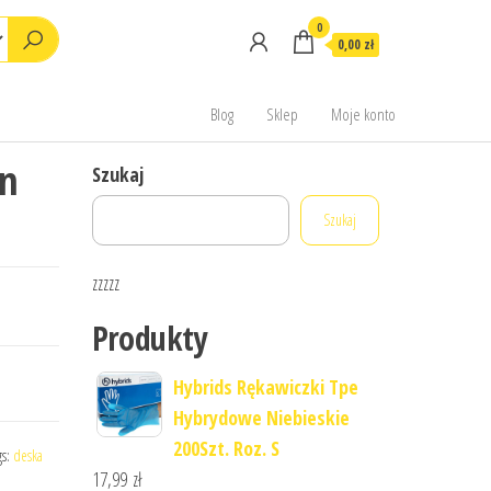
0
0,00 zł
Blog
Sklep
Moje konto
on
Szukaj
Szukaj
zzzzz
Produkty
Hybrids Rękawiczki Tpe
Hybrydowe Niebieskie
200Szt. Roz. S
gs:
deska
17,99
zł