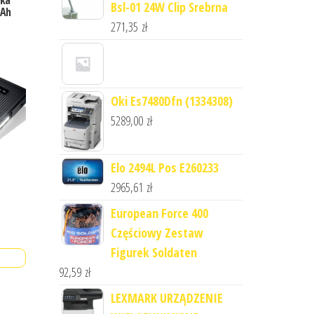
ska
Bsl-01 24W Clip Srebrna
mAh
271,35
zł
Oki Es7480Dfn (1334308)
5289,00
zł
Elo 2494L Pos E260233
2965,61
zł
European Force 400
Częściowy Zestaw
Figurek Soldaten
92,59
zł
LEXMARK URZĄDZENIE