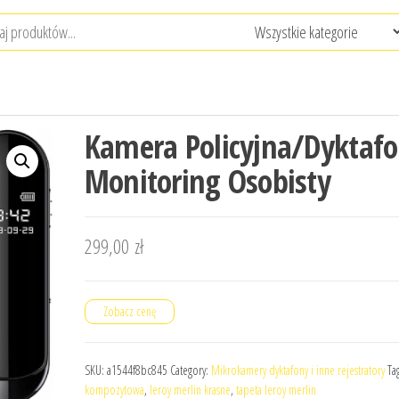
Kamera Policyjna/Dyktaf
Monitoring Osobisty
299,00
zł
Zobacz cenę
SKU:
a1544f8bc845
Category:
Mikrokamery dyktafony i inne rejestratory
Ta
kompozytowa
,
leroy merlin krasne
,
tapeta leroy merlin