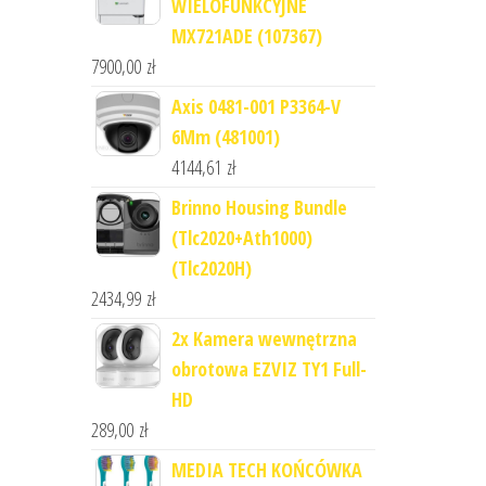
WIELOFUNKCYJNE
MX721ADE (107367)
7900,00
zł
Axis 0481-001 P3364-V
6Mm (481001)
4144,61
zł
Brinno Housing Bundle
(Tlc2020+Ath1000)
(Tlc2020H)
2434,99
zł
2x Kamera wewnętrzna
obrotowa EZVIZ TY1 Full-
HD
289,00
zł
MEDIA TECH KOŃCÓWKA