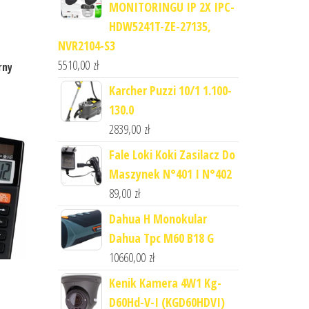
MONITORINGU IP 2X IPC-
HDW5241T-ZE-27135,
NVR2104-S3
5510,00
zł
rny
Karcher Puzzi 10/1 1.100-
130.0
2839,00
zł
Fale Loki Koki Zasilacz Do
Maszynek N°401 I N°402
89,00
zł
Dahua H Monokular
Dahua Tpc M60 B18 G
10660,00
zł
Kenik Kamera 4W1 Kg-
D60Hd-V-I (KGD60HDVI)