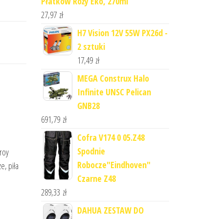
Płatków Róży Eko, 270ml
27,97
zł
H7 Vision 12V 55W PX26d -
2 sztuki
17,49
zł
MEGA Construx Halo
Infinite UNSC Pelican
GNB28
691,79
zł
Cofra V174 0 05.Z48
Spodnie
roy
Robocze"Eindhoven"
e, piła
Czarne Z48
289,33
zł
DAHUA ZESTAW DO