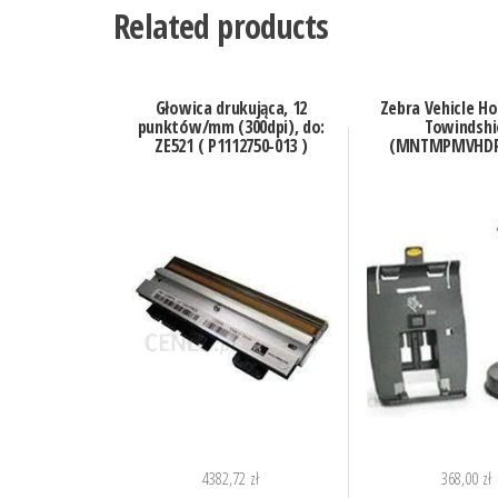
Related products
Głowica drukująca, 12
Zebra Vehicle Ho
punktów/mm (300dpi), do:
Towindshi
ZE521 ( P1112750-013 )
(MNTMPMVHDR
4382,72
zł
368,00
zł