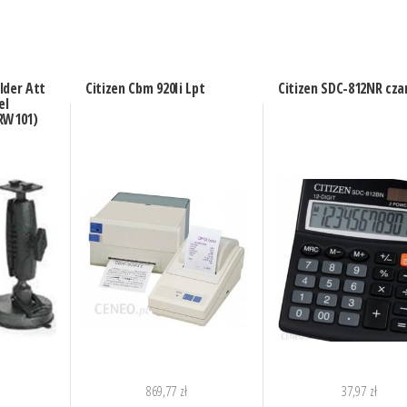
lder Att
Citizen Cbm 920Ii Lpt
Citizen SDC-812NR cza
el
W101)
869,77
zł
37,97
zł