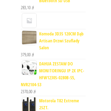
Bluetooth SD USB
283,10
zł
Komoda 3D3S 120CM Dąb
Artisan Drzwi Szuflady
Salon
379,00
zł
DAHUA ZESTAW DO
MONITORINGU IP 2X IPC-
HFW1230S-0280B-S5,
NVR2104-S3
2370,00
zł
Motorola T82 Extreme
2SZT.