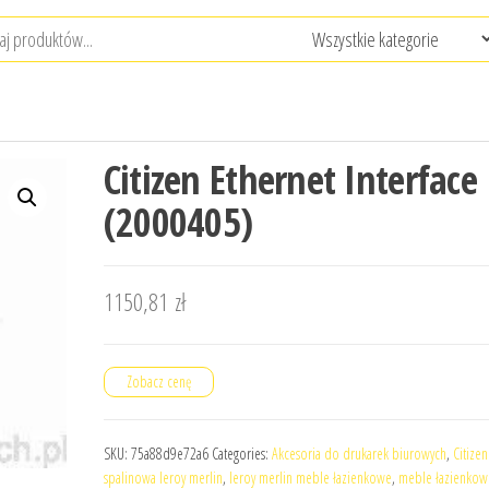
Citizen Ethernet Interface
(2000405)
1150,81
zł
Zobacz cenę
SKU:
75a88d9e72a6
Categories:
Akcesoria do drukarek biurowych
,
Citizen
spalinowa leroy merlin
,
leroy merlin meble łazienkowe
,
meble łazienkow