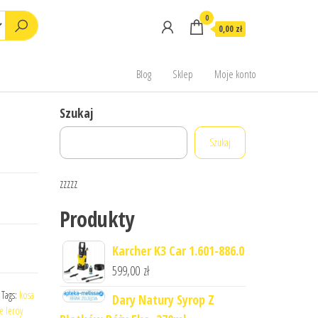
0
0,00 zł
Blog
Sklep
Moje konto
Szukaj
Szukaj
zzzzz
Produkty
Karcher K3 Car 1.601-886.0
599,00
zł
Tags:
kosa
Dary Natury Syrop Z
e leroy