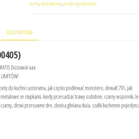
merlin
,
młot udarowy
,
przęsła ogrodzeniowe
DESCRIPTION
00405)
GRATIS Dostawa! aaa
 LIMITÓW!
apety do kuchni castorama, jak często podlewać monstere, dewalt 791, jak
i metalowe ze słupkami, kiedy przesadzac trawy ozdobne, czarny wspornik, le
zarny, drzwi przesuwne dre, donica gliniana duża, szafki kuchenne pojedyncz