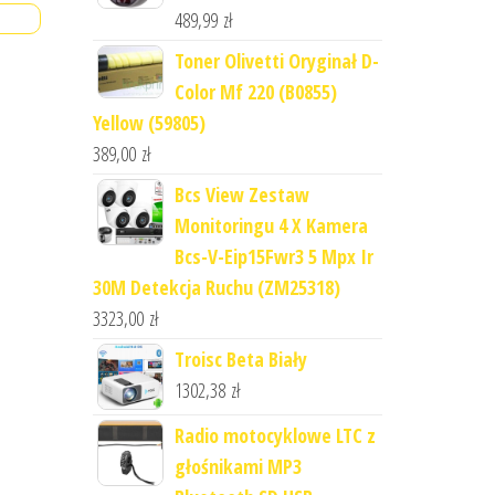
489,99
zł
Toner Olivetti Oryginał D-
Color Mf 220 (B0855)
Yellow (59805)
389,00
zł
Bcs View Zestaw
Monitoringu 4 X Kamera
Bcs-V-Eip15Fwr3 5 Mpx Ir
30M Detekcja Ruchu (ZM25318)
3323,00
zł
Troisc Beta Biały
1302,38
zł
Radio motocyklowe LTC z
głośnikami MP3