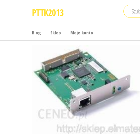
Przejdź
PTTK2013
do
treści
Blog
Sklep
Moje konto