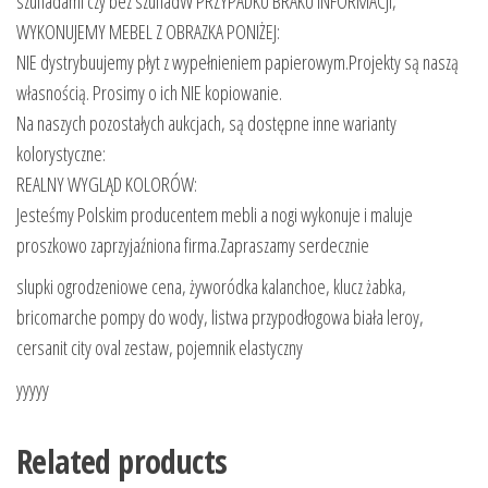
szufladami czy bez szufladW PRZYPADKU BRAKU INFORMACJI,
WYKONUJEMY MEBEL Z OBRAZKA PONIŻEJ:
NIE dystrybuujemy płyt z wypełnieniem papierowym.Projekty są naszą
własnością. Prosimy o ich NIE kopiowanie.
Na naszych pozostałych aukcjach, są dostępne inne warianty
kolorystyczne:
REALNY WYGLĄD KOLORÓW:
Jesteśmy Polskim producentem mebli a nogi wykonuje i maluje
proszkowo zaprzyjaźniona firma.Zapraszamy serdecznie
slupki ogrodzeniowe cena, żyworódka kalanchoe, klucz żabka,
bricomarche pompy do wody, listwa przypodłogowa biała leroy,
cersanit city oval zestaw, pojemnik elastyczny
yyyyy
Related products