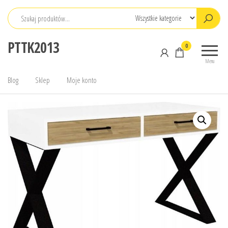
Przejdź
do
treści
PTTK2013
0
Menu
Blog
Sklep
Moje konto