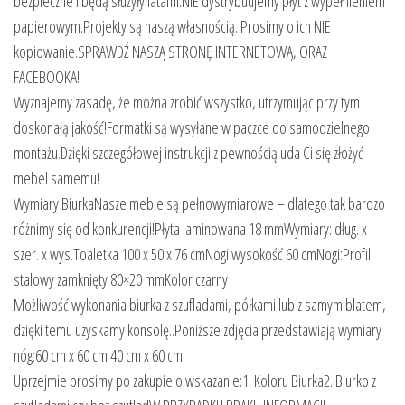
bezpieczne i będą służyły latami.NIE dystrybuujemy płyt z wypełnieniem
papierowym.Projekty są naszą własnością. Prosimy o ich NIE
kopiowanie.SPRAWDŹ NASZĄ STRONĘ INTERNETOWĄ, ORAZ
FACEBOOKA!
Wyznajemy zasadę, że można zrobić wszystko, utrzymując przy tym
doskonałą jakość!Formatki są wysyłane w paczce do samodzielnego
montażu.Dzięki szczegółowej instrukcji z pewnością uda Ci się złożyć
mebel samemu!
Wymiary BiurkaNasze meble są pełnowymiarowe – dlatego tak bardzo
różnimy się od konkurencji!Płyta laminowana 18 mmWymiary: dług. x
szer. x wys.Toaletka 100 x 50 x 76 cmNogi wysokość 60 cmNogi:Profil
stalowy zamknięty 80×20 mmKolor czarny
Możliwość wykonania biurka z szufladami, półkami lub z samym blatem,
dzięki temu uzyskamy konsolę..Poniższe zdjęcia przedstawiają wymiary
nóg:60 cm x 60 cm 40 cm x 60 cm
Uprzejmie prosimy po zakupie o wskazanie:1. Koloru Biurka2. Biurko z