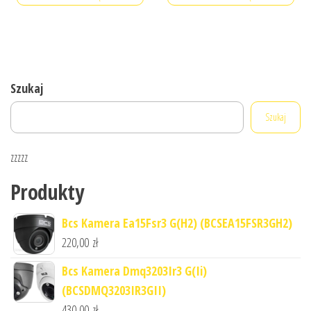
Szukaj
Szukaj
zzzzz
Produkty
Bcs Kamera Ea15Fsr3 G(H2) (BCSEA15FSR3GH2)
220,00
zł
Bcs Kamera Dmq3203Ir3 G(Ii)
(BCSDMQ3203IR3GII)
430,00
zł