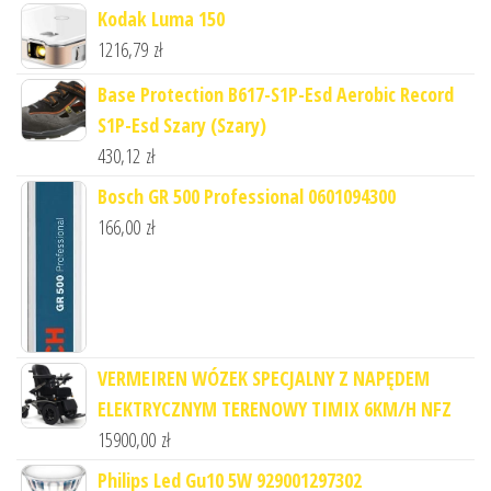
Kodak Luma 150
1216,79
zł
Base Protection B617-S1P-Esd Aerobic Record
S1P-Esd Szary (Szary)
430,12
zł
Bosch GR 500 Professional 0601094300
166,00
zł
VERMEIREN WÓZEK SPECJALNY Z NAPĘDEM
ELEKTRYCZNYM TERENOWY TIMIX 6KM/H NFZ
15900,00
zł
Philips Led Gu10 5W 929001297302