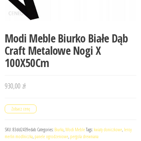
Modi Meble Biurko Białe Dąb
Craft Metalowe Nogi X
100X50Cm
930,00
zł
Zobacz cenę
SKU:
83dd2439edab
Categories:
Biurka
,
Modi Meble
Tags:
kwiaty doniczkowe
,
leroy
merlin modlniczka
,
panele ogrodzeniowe
,
pergola drewniana