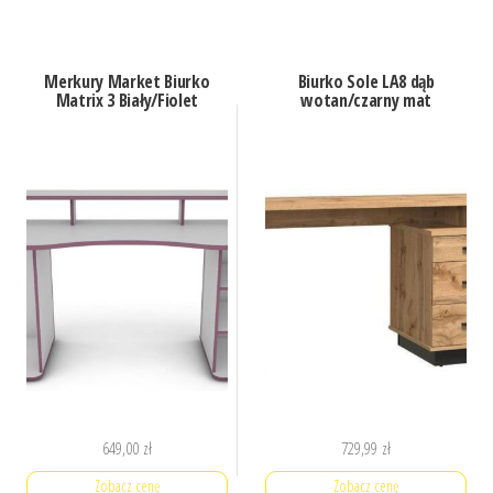
Merkury Market Biurko
Biurko Sole LA8 dąb
Matrix 3 Biały/Fiolet
wotan/czarny mat
649,00
zł
729,99
zł
Zobacz cenę
Zobacz cenę