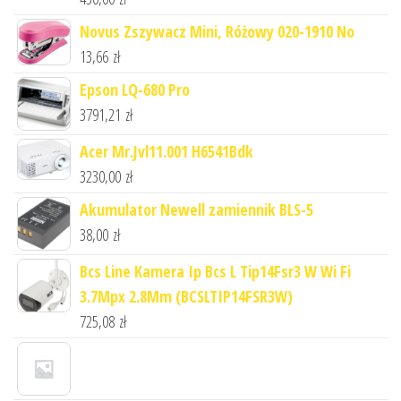
Novus Zszywacz Mini, Różowy 020-1910 No
13,66
zł
Epson LQ-680 Pro
3791,21
zł
Acer Mr.Jvl11.001 H6541Bdk
3230,00
zł
Akumulator Newell zamiennik BLS-5
38,00
zł
Bcs Line Kamera Ip Bcs L Tip14Fsr3 W Wi Fi
3.7Mpx 2.8Mm (BCSLTIP14FSR3W)
725,08
zł