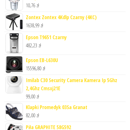
10,76
zł
Zontex Zontex 4Kdlp Czarny (4KC)
1638,99
zł
Epson T9651 Czarny
482,23
zł
Epson EB-L630U
15596,80
zł
Imilab C30 Security Camera Kamera Ip 5Ghz
2,4Ghz Cmsxj21E
99,00
zł
Klapki Promedyk 03Sa Granat
82,00
zł
Piła GRAPHITE 58G592