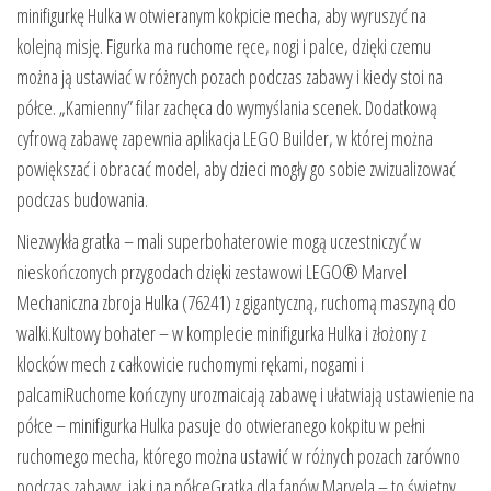
minifigurkę Hulka w otwieranym kokpicie mecha, aby wyruszyć na
kolejną misję. Figurka ma ruchome ręce, nogi i palce, dzięki czemu
można ją ustawiać w różnych pozach podczas zabawy i kiedy stoi na
półce. „Kamienny” filar zachęca do wymyślania scenek. Dodatkową
cyfrową zabawę zapewnia aplikacja LEGO Builder, w której można
powiększać i obracać model, aby dzieci mogły go sobie zwizualizować
podczas budowania.
Niezwykła gratka – mali superbohaterowie mogą uczestniczyć w
nieskończonych przygodach dzięki zestawowi LEGO® Marvel
Mechaniczna zbroja Hulka (76241) z gigantyczną, ruchomą maszyną do
walki.Kultowy bohater – w komplecie minifigurka Hulka i złożony z
klocków mech z całkowicie ruchomymi rękami, nogami i
palcamiRuchome kończyny urozmaicają zabawę i ułatwiają ustawienie na
półce – minifigurka Hulka pasuje do otwieranego kokpitu w pełni
ruchomego mecha, którego można ustawić w różnych pozach zarówno
podczas zabawy, jak i na półceGratka dla fanów Marvela – to świetny