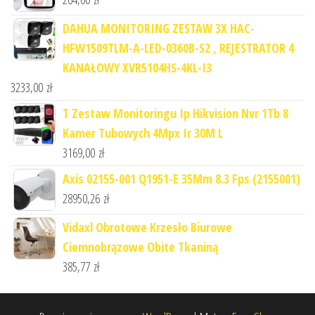
DAHUA MONITORING ZESTAW 3X HAC-
HFW1509TLM-A-LED-0360B-S2 , REJESTRATOR 4
KANAŁOWY XVR5104HS-4KL-I3
3233,00
zł
T Zestaw Monitoringu Ip Hikvision Nvr 1Tb 8
Kamer Tubowych 4Mpx Ir 30M L
3169,00
zł
Axis 02155-001 Q1951-E 35Mm 8.3 Fps (2155001)
28950,26
zł
Vidaxl Obrotowe Krzesło Biurowe
Ciemnobrązowe Obite Tkaniną
385,77
zł