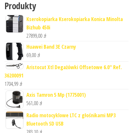
Produkty
Kserokopiarka Kserokopiarka Konica Minolta
Bizhub 450i
27899,00
zł
Huawei Band 3E Czarny
69,00
zł
Aristocut Xtl Degażówki Offsetowe 6.0" Ref.
36200091
1704,99
zł
Axis Tamron 5 Mp (1775001)
561,00
zł
Radio motocyklowe LTC z głośnikami MP3
Bluetooth SD USB
283,10
zł