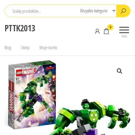
Przejdź
do
treści
PTTK2013
0
Menu
Blog
Sklep
Moje konto