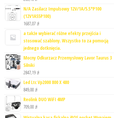
N/A Zasilacz Impulsowy 12V/1A/5.5*P100
(12V1A55P100)
1687,07
zł
a także wybierać różne efekty przejścia i
stosować szablony. Wszystko to za pomocją
jednego dotknięcia.
Mocny Odkurzacz Przemysłowy Lavor Taurus 3
Silniki
2847,19
zł
Led Ltc Vp2000 800 X 480
849,00
zł
Reolink DUO WiFI 4MP
709,00
zł
Wirtualna kasa fiskalna iPOS pocket Wynajem