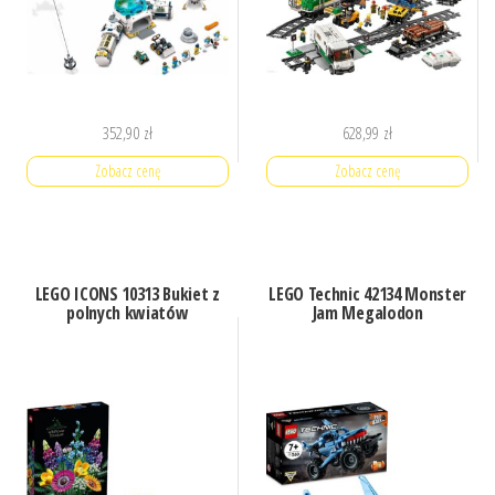
352,90
zł
628,99
zł
Zobacz cenę
Zobacz cenę
LEGO ICONS 10313 Bukiet z
LEGO Technic 42134 Monster
polnych kwiatów
Jam Megalodon