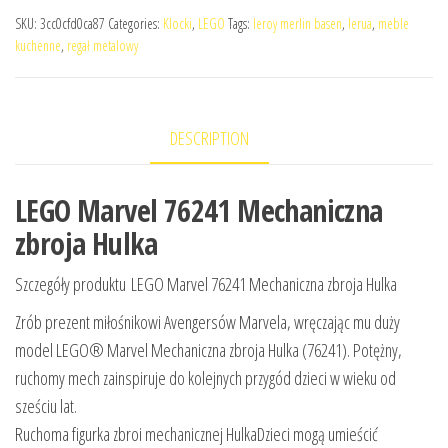
SKU:
3cc0cfd0ca87
Categories:
Klocki
,
LEGO
Tags:
leroy merlin basen
,
lerua
,
meble
kuchenne
,
regał metalowy
DESCRIPTION
LEGO Marvel 76241 Mechaniczna
zbroja Hulka
Szczegóły produktu LEGO Marvel 76241 Mechaniczna zbroja Hulka
Zrób prezent miłośnikowi Avengersów Marvela, wręczając mu duży
model LEGO® Marvel Mechaniczna zbroja Hulka (76241). Potężny,
ruchomy mech zainspiruje do kolejnych przygód dzieci w wieku od
sześciu lat.
Ruchoma figurka zbroi mechanicznej HulkaDzieci mogą umieścić