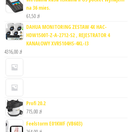
na 36 mies.
61,50
zł
DAHUA MONITORING ZESTAW 4X HAC-
HDW1500T-Z-A-2712-S2 , REJESTRATOR 4
KANAŁOWY XVR5104HS-4KL-I3
4316,00
zł
Profi 20.2
715,00
zł
Feelstorm E01KWF (VB603)
264,00
zł