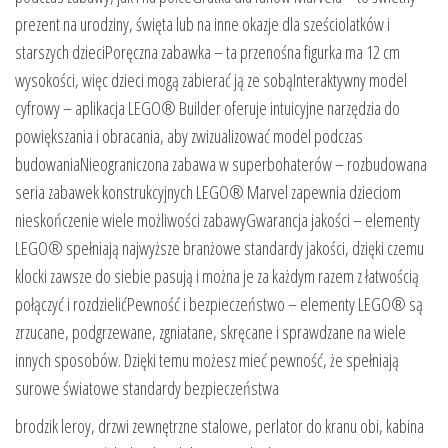
prezent na urodziny, święta lub na inne okazje dla sześciolatków i
starszych dzieciPoręczna zabawka – ta przenośna figurka ma 12 cm
wysokości, więc dzieci mogą zabierać ją ze sobąInteraktywny model
cyfrowy – aplikacja LEGO® Builder oferuje intuicyjne narzędzia do
powiększania i obracania, aby zwizualizować model podczas
budowaniaNieograniczona zabawa w superbohaterów – rozbudowana
seria zabawek konstrukcyjnych LEGO® Marvel zapewnia dzieciom
nieskończenie wiele możliwości zabawyGwarancja jakości – elementy
LEGO® spełniają najwyższe branżowe standardy jakości, dzięki czemu
klocki zawsze do siebie pasują i można je za każdym razem z łatwością
połączyć i rozdzielićPewność i bezpieczeństwo – elementy LEGO® są
zrzucane, podgrzewane, zgniatane, skręcane i sprawdzane na wiele
innych sposobów. Dzięki temu możesz mieć pewność, że spełniają
surowe światowe standardy bezpieczeństwa
brodzik leroy, drzwi zewnętrzne stalowe, perlator do kranu obi, kabina