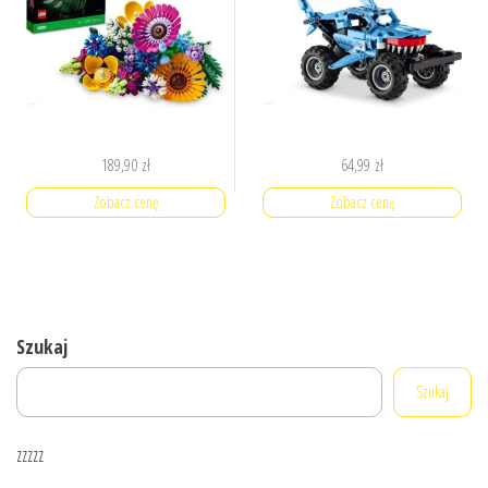
189,90
zł
64,99
zł
Zobacz cenę
Zobacz cenę
Szukaj
Szukaj
zzzzz