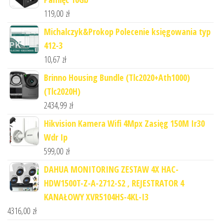
119,00
zł
Michalczyk&Prokop Polecenie księgowania typ
412-3
10,67
zł
Brinno Housing Bundle (Tlc2020+Ath1000)
(Tlc2020H)
2434,99
zł
Hikvision Kamera Wifi 4Mpx Zasięg 150M Ir30
Wdr Ip
599,00
zł
DAHUA MONITORING ZESTAW 4X HAC-
HDW1500T-Z-A-2712-S2 , REJESTRATOR 4
KANAŁOWY XVR5104HS-4KL-I3
4316,00
zł