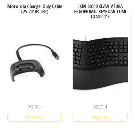
Motorola Charge-Only Cable
LXM-00013 KLAWIATURA
(25-70103-03R)
ERGONOMIC KEYBOARD USB
LXM00013
942,00
zł
262,70
zł
Zobacz cenę
Zobacz cenę