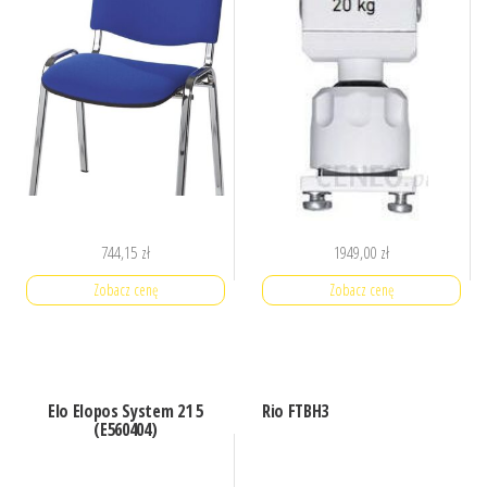
744,15
zł
1949,00
zł
Zobacz cenę
Zobacz cenę
Elo Elopos System 21 5
Rio FTBH3
(E560404)