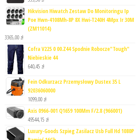
Hikvision Hiwatch Zestaw Do Monitoringu Ip
Poe Hwn-4108Mh-8P 8X Hwi-T240H 4Mpx Ir 30M
(ZM11014)
3365,00
zł
Cofra V225 0 00.Z44 Spodnie Robocze"Tough"
Niebieskie 44
640,45
zł
Fein Odkurzacz Przemysłowy Dustex 35 L
92036060000
1099,00
zł
Axis 0966-001 Q1659 100Mm F/2.8 (966001)
49544,15
zł
Luxury-Goods Szpieg Zasilacz Usb Full Hd 1080P
Pamięć 16Gb