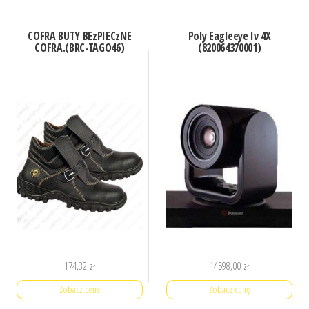
COFRA BUTY BEzPIECzNE
Poly Eagleeye Iv 4X
COFRA.(BRC-TAGO46)
(820064370001)
174,32
zł
14598,00
zł
Zobacz cenę
Zobacz cenę