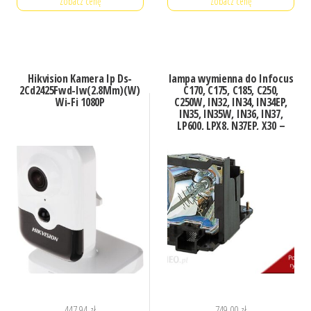
Zobacz cenę
Zobacz cenę
Hikvision Kamera Ip Ds-
lampa wymienna do Infocus
2Cd2425Fwd-Iw(2.8Mm)(W)
C170, C175, C185, C250,
Wi-Fi 1080P
C250W, IN32, IN34, IN34EP,
IN35, IN35W, IN36, IN37,
LP600, LPX8, N37EP, X30 –
moduł, kompatybil
447,94
zł
749,00
zł