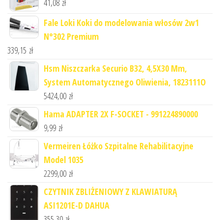
41,08
zł
Fale Loki Koki do modelowania włosów 2w1
N°302 Premium
339,15
zł
Hsm Niszczarka Securio B32, 4,5X30 Mm,
System Automatycznego Oliwienia, 1823111O
5424,00
zł
Hama ADAPTER 2X F-SOCKET - 991224890000
9,99
zł
Vermeiren Łóżko Szpitalne Rehabilitacyjne
Model 1035
2299,00
zł
CZYTNIK ZBLIŻENIOWY Z KLAWIATURĄ
ASI1201E-D DAHUA
355,30
zł