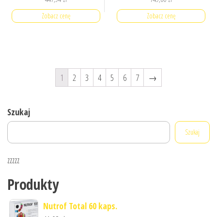
Zobacz cenę
Zobacz cenę
1
2
3
4
5
6
7
→
Szukaj
Szukaj
zzzzz
Produkty
Nutrof Total 60 kaps.