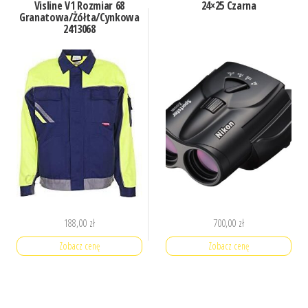
Visline V1 Rozmiar 68
24×25 Czarna
Granatowa/Żółta/Cynkowa
2413068
188,00
zł
700,00
zł
Zobacz cenę
Zobacz cenę