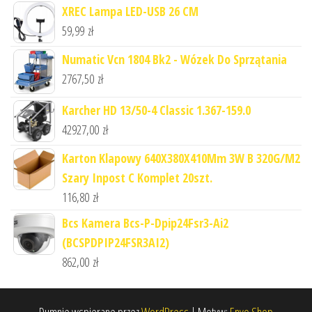
XREC Lampa LED-USB 26 CM
59,99
zł
Numatic Vcn 1804 Bk2 - Wózek Do Sprzątania
2767,50
zł
Karcher HD 13/50-4 Classic 1.367-159.0
42927,00
zł
Karton Klapowy 640X380X410Mm 3W B 320G/M2
Szary Inpost C Komplet 20szt.
116,80
zł
Bcs Kamera Bcs-P-Dpip24Fsr3-Ai2
(BCSPDPIP24FSR3AI2)
862,00
zł