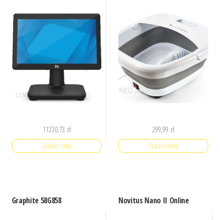
11230,73
zł
299,99
zł
Zobacz cenę
Zobacz cenę
Graphite 58G858
Novitus Nano II Online