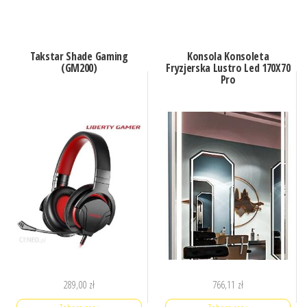
Takstar Shade Gaming
Konsola Konsoleta
(GM200)
Fryzjerska Lustro Led 170X70
Pro
289,00
zł
766,11
zł