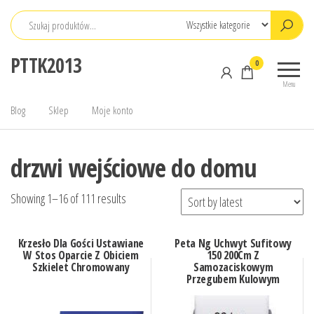
Przejdź
do
treści
PTTK2013
0
Menu
Blog
Sklep
Moje konto
drzwi wejściowe do domu
Showing 1–16 of 111 results
Krzesło Dla Gości Ustawiane
Peta Ng Uchwyt Sufitowy
W Stos Oparcie Z Obiciem
150 200Cm Z
Szkielet Chromowany
Samozaciskowym
Przegubem Kulowym