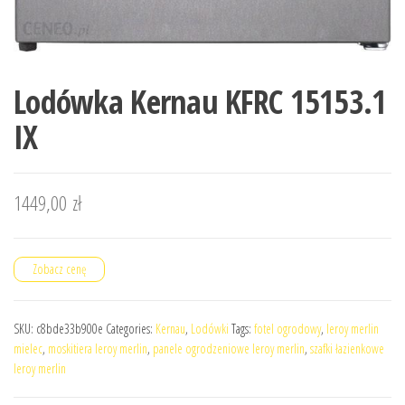
Lodówka Kernau KFRC 15153.1
IX
1449,00
zł
Zobacz cenę
SKU:
c8bde33b900e
Categories:
Kernau
,
Lodówki
Tags:
fotel ogrodowy
,
leroy merlin
mielec
,
moskitiera leroy merlin
,
panele ogrodzeniowe leroy merlin
,
szafki łazienkowe
leroy merlin