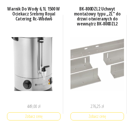
Warnik Do Wody 6,1L 1500 W
BK-800DZL2 Uchwyt
Ociekacz Srebrny Royal
montażowy typu „ZL” do
Catering Rc-Wbdw6
drzwi otwieranych do
wewnątrz BK-800DZL2
449,00
zł
276,25
zł
Zobacz cenę
Zobacz cenę