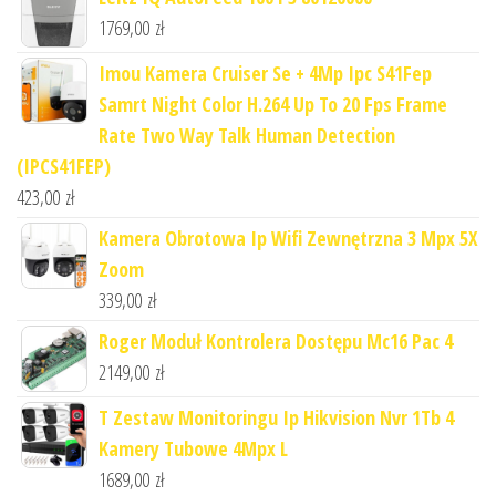
1769,00
zł
Imou Kamera Cruiser Se + 4Mp Ipc S41Fep
Samrt Night Color H.264 Up To 20 Fps Frame
Rate Two Way Talk Human Detection
(IPCS41FEP)
423,00
zł
Kamera Obrotowa Ip Wifi Zewnętrzna 3 Mpx 5X
Zoom
339,00
zł
Roger Moduł Kontrolera Dostępu Mc16 Pac 4
2149,00
zł
T Zestaw Monitoringu Ip Hikvision Nvr 1Tb 4
Kamery Tubowe 4Mpx L
1689,00
zł