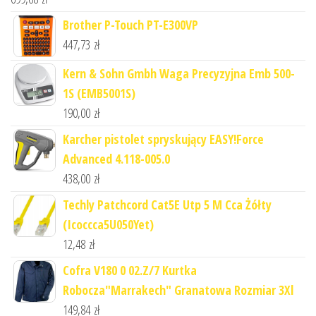
Brother P-Touch PT-E300VP
447,73
zł
Kern & Sohn Gmbh Waga Precyzyjna Emb 500-
1S (EMB5001S)
190,00
zł
Karcher pistolet spryskujący EASY!Force
Advanced 4.118-005.0
438,00
zł
Techly Patchcord Cat5E Utp 5 M Cca Żółty
(Icoccca5U050Yet)
12,48
zł
Cofra V180 0 02.Z/7 Kurtka
Robocza"Marrakech" Granatowa Rozmiar 3Xl
149,84
zł