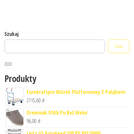
Szukaj
Szukaj
zzzzz
Produkty
Eurokraftpro Wózek Platformowy Z Pałąkiem
2115,60
zł
Drewniak 01Ab Pu Beż Welur
96,00
zł
Leitz IQ AutoFeed 100 P5 80120000