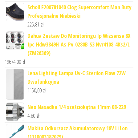
Scholl F200781040 Clog Supercomfort Man Buty
Profesjonalne Niebieski
225,81
zł
Dahua Zestaw Do Monitoringu Ip Wizsense 8X
Ipc-Hdw3849H-As-Pv-0280B-S3 Nvr4108-4Ks2/L
(ZM26369)
19674,00
zł
Lena Lighting Lampa Uv-C Sterilon Flow 72W
Dwufunkcyjna
1150,00
zł
Neo Nasadka 1/4 sześciokątna 11mm 08-229
4,80
zł
Makita Odkurzacz Akumulatorowy 18V Li Lon
(1110003187079)