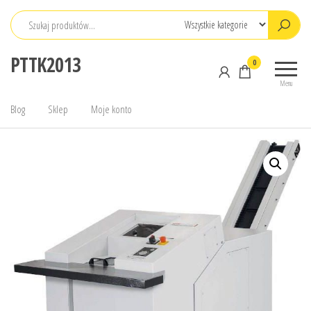
Przejdź
do
treści
PTTK2013
0
Menu
Blog
Sklep
Moje konto