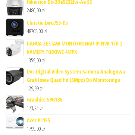
Hikvision Ds-2De5232Iw-Ae S5
2480,00
zł
Christie Lwu755-Ds
48708,00
zł
DAHUA ZESTAW MONITORINGU IP NVR 1TB 2
KAMERY TUBOWE 4MPX
1359,00
zł
Dvs Digital Video System Kamera Analogowa
Grafitowa Quad Hd (5Mpx) Do Monitoringu
129,99
zł
Graphite 59G186
173,25
zł
Acer P1155
1799,00
zł