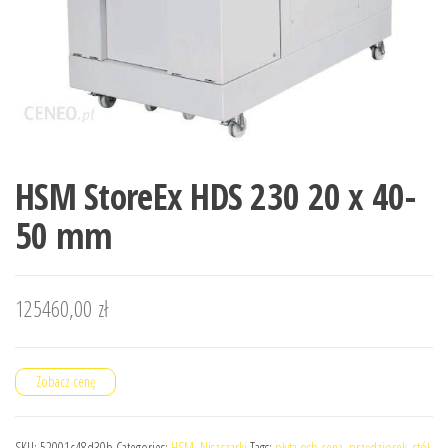
HSM StoreEx HDS 230 20 x 40-
50 mm
125460,00
zł
Zobacz cenę
SKU:
52001c48d30b
Categories:
HSM
,
Niszczarki
Tags:
płyta osb cena
,
przędziorek
,
stół