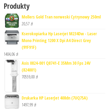
Produkty
Mollers Gold Tran norweski Cytrynowy 250ml
20,57
zł
Kserokopiarka Hp Laserjet M234Dw - Laser
Mono Printing 1200 X Dpi A4 Direct Grey
(9YF91F)
1404,06
zł
Axis 0824-001 Q8741-E 35Mm 30 Fps 24V
(824001)
70559,00
zł
Drukarka HP LaserJet 408dn (7UQ75A)
1497,99
zł