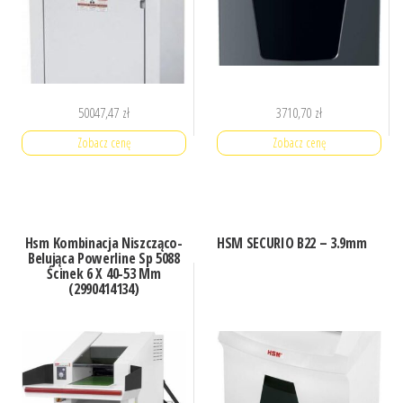
50047,47
zł
3710,70
zł
Zobacz cenę
Zobacz cenę
Hsm Kombinacja Niszcząco-
HSM SECURIO B22 – 3.9mm
Belująca Powerline Sp 5088
Ścinek 6 X 40-53 Mm
(2990414134)