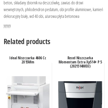
beton, składany zbiornik na deszczówkę, zawias do drzwi
wewnętrznych, philodendron pedatum, obi profile aluminiowe, kamień
dekoracyjny biały, wd 40 obi, ażurowa płyta betonowa
yyyyy
Related products
Ideal Niszczarka 4606 Cc
Rexel Niszczarka
2X15Mm
Momentum Extra Xp514+ P 5
(2021514MEU)