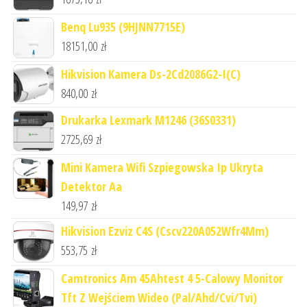
Benq Lu935 (9HJNN7715E)
18151,00
zł
Hikvision Kamera Ds-2Cd2086G2-I(C)
840,00
zł
Drukarka Lexmark M1246 (36S0331)
2725,69
zł
Mini Kamera Wifi Szpiegowska Ip Ukryta
Detektor Aa
149,97
zł
Hikvision Ezviz C4S (Cscv220A052Wfr4Mm)
553,75
zł
Camtronics Am 45Ahtest 4 5-Calowy Monitor
Tft Z Wejściem Wideo (Pal/Ahd/Cvi/Tvi)