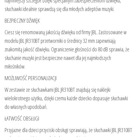
najmniejszy szczegół. Dzięki specjalnym zabezpieczeniom dźwięku,
słuchawki idealnie sprawdzą się dla młodych adeptów muzyki.
BEZPIECZNY DŹWIĘK
Ciesz się renomowaną jakością dźwięku od firmy JBL. Zastosowane w
modelu JBL JR310BT przetworniki o średnicy 32 mm zapewniają
znakomitą jakość dźwięku. Ograniczenie głośności do 80 dB sprawia, że
słuchanie muzyki jest bezpieczne nawet dla jej najmłodszych
miłośników.
MOŻLIWOŚĆ PERSONALIZACJI
W zestawie ze słuchawkami JBL JR310BT znajdują się naklejki
wielokrotnego użytku, dzięki czemu każde dziecko dopasuje słuchawki
do własnych upodobań.
ŁATWOŚĆ OBSŁUGI
Przyjazne dla dzieci przyciski obsługi sprawiają, że słuchawki JBL JR310BT