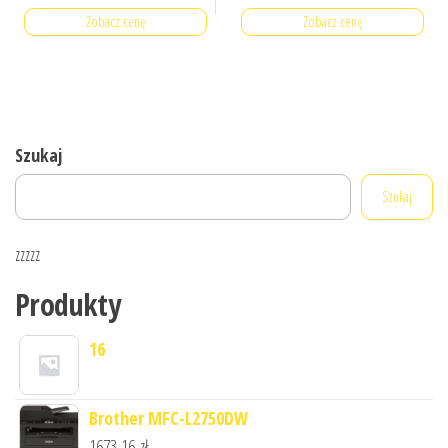
Zobacz cenę
Zobacz cenę
Szukaj
Szukaj
zzzzz
Produkty
16
Brother MFC-L2750DW
1673,16
zł