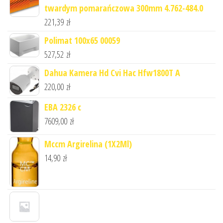
twardym pomarańczowa 300mm 4.762-484.0
221,39
zł
Polimat 100x65 00059
527,52
zł
Dahua Kamera Hd Cvi Hac Hfw1800T A
220,00
zł
EBA 2326 c
7609,00
zł
Mccm Argirelina (1X2Ml)
14,90
zł