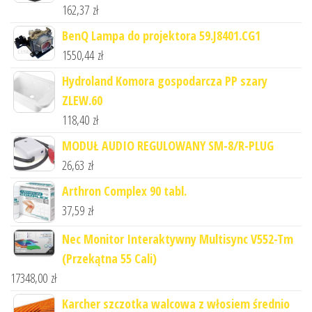
162,37
zł
BenQ Lampa do projektora 59.J8401.CG1
1550,44
zł
Hydroland Komora gospodarcza PP szary
ZLEW.60
118,40
zł
MODUŁ AUDIO REGULOWANY SM-8/R-PLUG
26,63
zł
Arthron Complex 90 tabl.
37,59
zł
Nec Monitor Interaktywny Multisync V552-Tm
(Przekątna 55 Cali)
17348,00
zł
Karcher szczotka walcowa z włosiem średnio