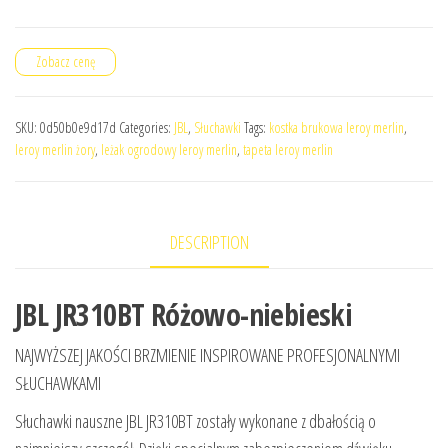
Zobacz cenę
SKU:
0d50b0e9d17d
Categories:
JBL
,
Słuchawki
Tags:
kostka brukowa leroy merlin
,
leroy merlin żory
,
leżak ogrodowy leroy merlin
,
tapeta leroy merlin
DESCRIPTION
JBL JR310BT Różowo-niebieski
NAJWYŻSZEJ JAKOŚCI BRZMIENIE INSPIROWANE PROFESJONALNYMI
SŁUCHAWKAMI
Słuchawki nauszne JBL JR310BT zostały wykonane z dbałością o