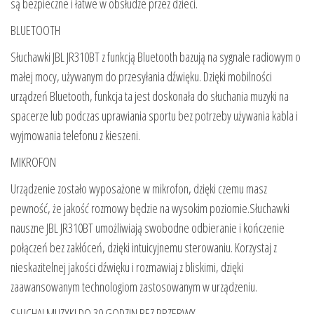
są bezpieczne i łatwe w obsłudze przez dzieci.
BLUETOOTH
Słuchawki JBL JR310BT z funkcją Bluetooth bazują na sygnale radiowym o
małej mocy, używanym do przesyłania dźwięku. Dzięki mobilności
urządzeń Bluetooth, funkcja ta jest doskonała do słuchania muzyki na
spacerze lub podczas uprawiania sportu bez potrzeby używania kabla i
wyjmowania telefonu z kieszeni.
MIKROFON
Urządzenie zostało wyposażone w mikrofon, dzięki czemu masz
pewność, że jakość rozmowy będzie na wysokim poziomie.Słuchawki
nauszne JBL JR310BT umożliwiają swobodne odbieranie i kończenie
połączeń bez zakłóceń, dzięki intuicyjnemu sterowaniu. Korzystaj z
nieskazitelnej jakości dźwięku i rozmawiaj z bliskimi, dzięki
zaawansowanym technologiom zastosowanym w urządzeniu.
SŁUCHAJ MUZYKI DO 30 GODZIN BEZ PRZERWY