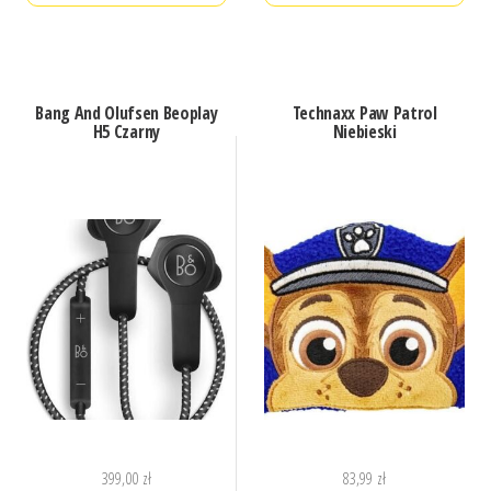
Bang And Olufsen Beoplay
Technaxx Paw Patrol
H5 Czarny
Niebieski
399,00
zł
83,99
zł