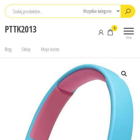
Przejdź
do
treści
PTTK2013
0
Menu
Blog
Sklep
Moje konto