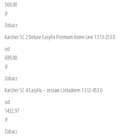
569,00
zł
Zobacz
Karcher SC 2 Deluxe EasyFix Premium Home Line 1.513-253.0
od
699,00
zł
Zobacz
Karcher SC 4 EasyFix – zestaw z żelazkiem 1.512-453.0
od
1432,97
zł
Zobacz