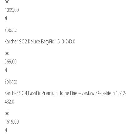
od
1099,00
zł
Zobacz
Karcher SC 2 Deluxe EasyFix 1.513-243.0
od
569,00
zł
Zobacz
Karcher SC 4 EasyFix Premium Home Line – zestaw z żelazkiem 1.512-
482.0
od
1619,00
zł