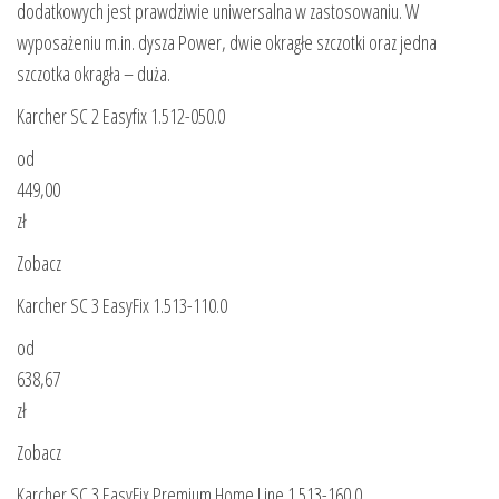
dodatkowych jest prawdziwie uniwersalna w zastosowaniu. W
wyposażeniu m.in. dysza Power, dwie okragłe szczotki oraz jedna
szczotka okragła – duża.
Karcher SC 2 Easyfix 1.512-050.0
od
449,00
zł
Zobacz
Karcher SC 3 EasyFix 1.513-110.0
od
638,67
zł
Zobacz
Karcher SC 3 EasyFix Premium Home Line 1.513-160.0