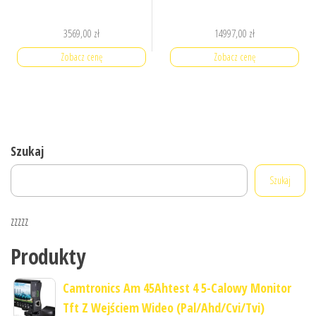
3569,00
zł
14997,00
zł
Zobacz cenę
Zobacz cenę
Szukaj
Szukaj
zzzzz
Produkty
Camtronics Am 45Ahtest 4 5-Calowy Monitor
Tft Z Wejściem Wideo (Pal/Ahd/Cvi/Tvi)