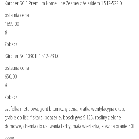
Karcher SC 5 Premium Home Line Zestaw z żelazkiem 1.512-522.0
ostatnia cena
1899,00
zł
Zobacz
Kärcher SC 1030 B 1.512-231.0
ostatnia cena
650,00
zł
Zobacz
szufelka metalowa, gont bitumiczny cena, kratka wentylacyjna okap,
grabie do liści fiskars, boazerie, bosch gws 9 125, rosliny zielone
domowe, chemia do usuwania farby, mała wiertarka, kosz na pranie 40l
yyyyy