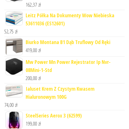
162,37
zł
Leitz Półka Na Dokumenty Wow Niebieska
53611036 (ES12601)
52,75
zł
Biurko Montana B1 Dąb Truflowy Od Ręki
419,00
zł
Mw Power Mn Power Rejestrator Ip Nvr-
08Mini-1-Std
200,00
zł
Ialuset Krem Z Czystym Kwasem
Hialuronowym 100G
74,00
zł
SteelSeries Aerox 3 (62599)
199,00
zł