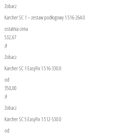
Zobacz
Karcher SC 1 – zestaw podłogowy 1.516-264.0
ostatnia cena
532,67
zł
Zobacz
Karcher SC 1 EasyFix 1.516-330.0
od
350,00
zł
Zobacz
Karcher SC 5 EasyFix 1.512-530.0
od