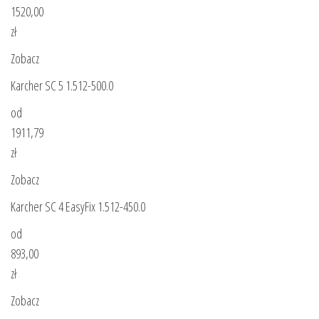
1520,00
zł
Zobacz
Karcher SC 5 1.512-500.0
od
1911,79
zł
Zobacz
Karcher SC 4 EasyFix 1.512-450.0
od
893,00
zł
Zobacz