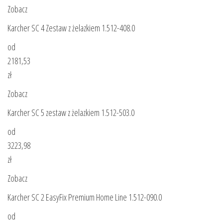
Zobacz
Karcher SC 4 Zestaw z żelazkiem 1.512-408.0
od
2181,53
zł
Zobacz
Karcher SC 5 zestaw z żelazkiem 1.512-503.0
od
3223,98
zł
Zobacz
Karcher SC 2 EasyFix Premium Home Line 1.512-090.0
od