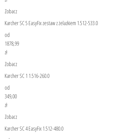
Zobacz
Karcher SC 5 EasyFix zestaw z żelazkiem 1.512-533.0
od
1878,99
zł
Zobacz
Karcher SC 1 1.516-260.0
od
349,00
zł
Zobacz
Karcher SC 4 EasyFix 1.512-480.0