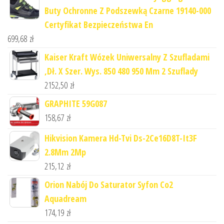
Buty Ochronne Z Podszewką Czarne 19140-000
Certyfikat Bezpieczeństwa En
699,68
zł
Kaiser Kraft Wózek Uniwersalny Z Szufladami
,Dł. X Szer. Wys. 850 480 950 Mm 2 Szuflady
2152,50
zł
GRAPHITE 59G087
158,67
zł
Hikvision Kamera Hd-Tvi Ds-2Ce16D8T-It3F
2.8Mm 2Mp
215,12
zł
Orion Nabój Do Saturator Syfon Co2
Aquadream
174,19
zł