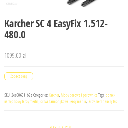
Karcher SC 4 EasyFix 1.512-
480.0
1099,00
zł
Zobacz cenę
SKU:
2ee086011b9e
Categories:
Karcher
,
Mopy parowe i parownice
Tags:
domek
narzędziowy leroy merlin
,
drzwi harmonijkowe leroy merlin
,
leroy merlin suchy las
DESCRIPTION