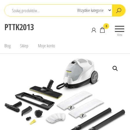
Przejdź
do
treści
PTTK2013
0
Menu
Blog
Sklep
Moje konto