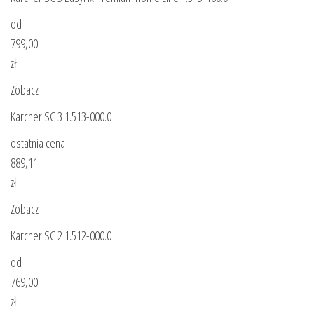
od
799,00
zł
Zobacz
Karcher SC 3 1.513-000.0
ostatnia cena
889,11
zł
Zobacz
Karcher SC 2 1.512-000.0
od
769,00
zł