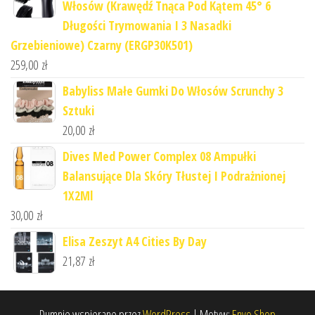
Włosów (Krawędź Tnąca Pod Kątem 45° 6
Długości Trymowania I 3 Nasadki
Grzebieniowe) Czarny (ERGP30K501)
259,00
zł
Babyliss Małe Gumki Do Włosów Scrunchy 3
Sztuki
20,00
zł
Dives Med Power Complex 08 Ampułki
Balansujące Dla Skóry Tłustej I Podrażnionej
1X2Ml
30,00
zł
Elisa Zeszyt A4 Cities By Day
21,87
zł
Dumnie wspierane przez
WordPress
|
Motyw:
Envo Shop