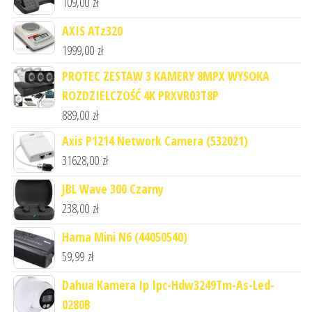
109,00
zł
AXIS ATz320
1999,00
zł
PROTEC ZESTAW 3 KAMERY 8MPX WYSOKA
ROZDZIELCZOŚĆ 4K PRXVR03T8P
889,00
zł
Axis P1214 Network Camera (532021)
31628,00
zł
JBL Wave 300 Czarny
238,00
zł
Hama Mini N6 (44050540)
59,99
zł
Dahua Kamera Ip Ipc-Hdw3249Tm-As-Led-
0280B