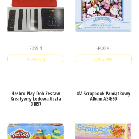
90,99
zł
49,00
zł
Zobacz cenę
Zobacz cenę
Hasbro Play-Doh Zestaw
4M Scrapbook Pamiątkowy
Kreatywny Lodowa Uczta
Album A34560
B1857