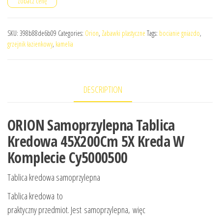
Zobacz cenę
SKU:
398b88de6b09
Categories:
Orion
,
Zabawki plastyczne
Tags:
bocianie gniazdo
,
grzejnik łazienkowy
,
kamelia
DESCRIPTION
ORION Samoprzylepna Tablica
Kredowa 45X200Cm 5X Kreda W
Komplecie Cy5000500
Tablica kredowa samoprzylepna
Tablica kredowa to
praktyczny przedmiot. Jest samoprzylepna, więc