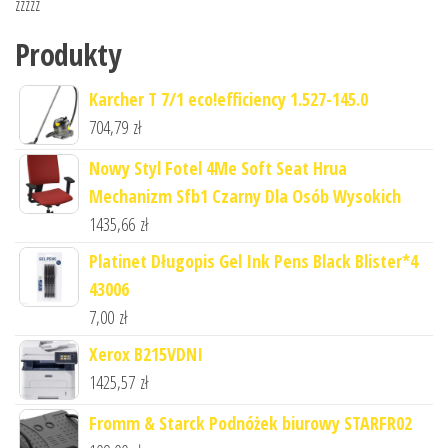
zzzzz
Produkty
Karcher T 7/1 eco!efficiency 1.527-145.0
704,79
zł
Nowy Styl Fotel 4Me Soft Seat Hrua
Mechanizm Sfb1 Czarny Dla Osób Wysokich
1435,66
zł
Platinet Długopis Gel Ink Pens Black Blister*4
43006
7,00
zł
Xerox B215VDNI
1425,57
zł
Fromm & Starck Podnóżek biurowy STARFR02