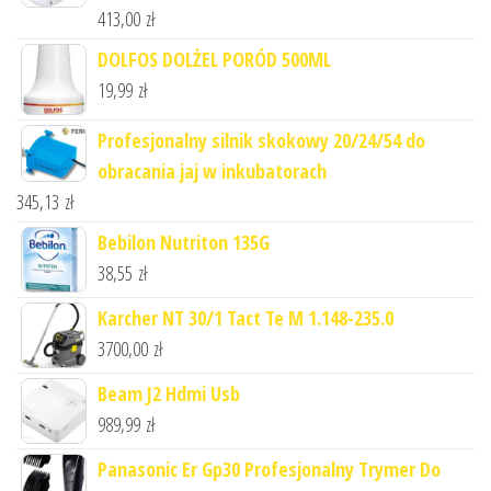
413,00
zł
DOLFOS DOLŻEL PORÓD 500ML
19,99
zł
Profesjonalny silnik skokowy 20/24/54 do
obracania jaj w inkubatorach
345,13
zł
Bebilon Nutriton 135G
38,55
zł
Karcher NT 30/1 Tact Te M 1.148-235.0
3700,00
zł
Beam J2 Hdmi Usb
989,99
zł
Panasonic Er Gp30 Profesjonalny Trymer Do