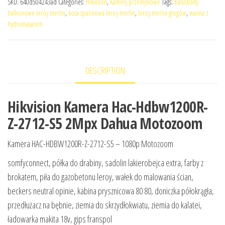
SKU:
640d504243ad
Categories:
Hikvision
,
Kamery przemysłowe
Tags:
balustrady
balkonowe leroy merlin
,
kosa spalinowa leroy merlin
,
leroy merlin głogów
,
wanna z
hydromasażem
DESCRIPTION
Hikvision Kamera Hac-Hdbw1200R-
Z-2712-S5 2Mpx Dahua Motozoom
Kamera HAC-HDBW1200R-Z-2712-S5 – 1080p Motozoom
somfyconnect, półka do drabiny, sadolin lakierobejca extra, farby z
brokatem, piła do gazobetonu leroy, wałek do malowania ścian,
beckers neutral opinie, kabina prysznicowa 80 80, doniczka półokrągła,
przedłużacz na bębnie, ziemia do skrzydłokwiatu, ziemia do kalatei,
ładowarka makita 18v, gips franspol