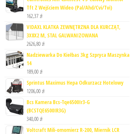
Tft Z Wejściem Wideo (Pal/Ahd/Cvi/Tvi)
162,37
zł
VIDAXL KLATKA ZEWNĘTRZNA DLA KURCZĄT,
3X8X2 M, STAL GALWANIZOWANA
2626,80
zł
Nadziewarka Do Kiełbas 3kg Szpryca Maszynka
14
189,00
zł
Sprintus Maximus Hepa Odkurzacz Hotelowy
1206,00
zł
Bcs Kamera Bcs-Tqe6500Ir3-G
(BCSTQE6500IR3G)
340,00
zł
Voltcraft Mili-omomierz R-200, Miernik LCR