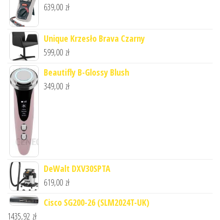
639,00
zł
Unique Krzesło Brava Czarny
599,00
zł
Beautifly B-Glossy Blush
349,00
zł
DeWalt DXV30SPTA
619,00
zł
Cisco SG200-26 (SLM2024T-UK)
1435,92
zł