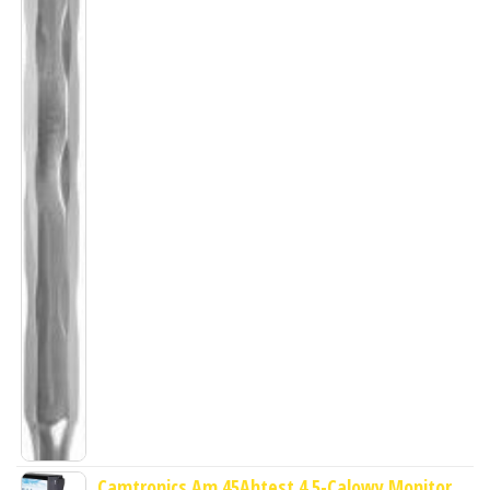
Camtronics Am 45Ahtest 4 5-Calowy Monitor