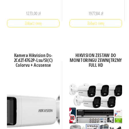
1273,00
zł
1977,84
zł
Zobacz cenę
Zobacz cenę
Kamera Hikvision Ds-
HIKVISION ZESTAW DO
2Cd2T47G2P-Lsu/Sl(C)
MONITORINGU ZEWNĘTRZNY
Colorvu + Acusense
FULL HD