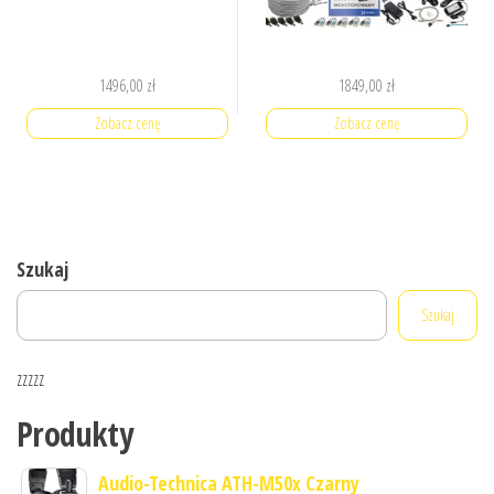
1496,00
zł
1849,00
zł
Zobacz cenę
Zobacz cenę
Szukaj
Szukaj
zzzzz
Produkty
Audio-Technica ATH-M50x Czarny