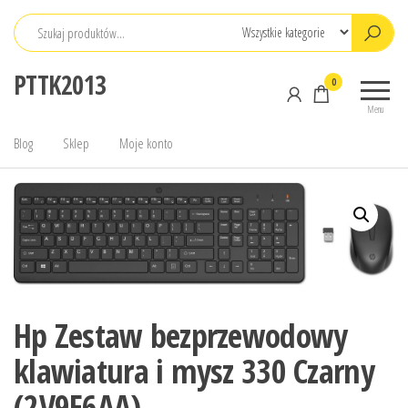
Przejdź
do
treści
PTTK2013
0
Menu
Blog
Sklep
Moje konto
Hp Zestaw bezprzewodowy
klawiatura i mysz 330 Czarny
(2V9E6AA)