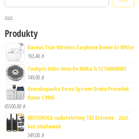
zzzzz
Produkty
Baseus True Wireless Earphone Bowie Ex White
163,40
zł
Cookpro Sitko 3mm Do Wilka Tc12 560040001
149,00
zł
Kserokopiarka Xerox System Druku Primelink
Baner C9065
65500,00
zł
MOTOROLA radiotelefony T82 Extreme - 2szt.
bez słuchawek
349,00
zł