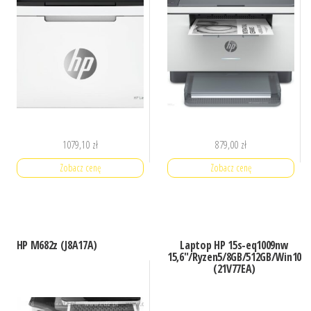
1079,10
zł
879,00
zł
Zobacz cenę
Zobacz cenę
HP M682z (J8A17A)
Laptop HP 15s-eq1009nw
15,6″/Ryzen5/8GB/512GB/Win10
(21V77EA)