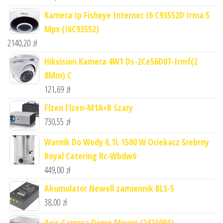
Kamera Ip Fisheye Internec I6 C93552D Irma 5
Mpx (I6C93552)
2140,20
zł
Hikvision Kamera 4W1 Ds-2Ce56D0T-Irmf(2
8Mm) C
121,69
zł
Flzen Flzen-M1A+B Szary
730,55
zł
Warnik Do Wody 6,1L 1500 W Ociekacz Srebrny
Royal Catering Rc-Wbdw6
449,00
zł
Akumulator Newell zamiennik BLS-5
38,00
zł
Axis Camera Dome Mount (2423001)