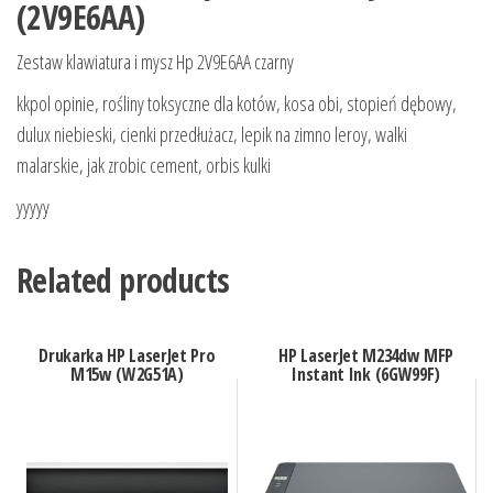
(2V9E6AA)
Zestaw klawiatura i mysz Hp 2V9E6AA czarny
kkpol opinie, rośliny toksyczne dla kotów, kosa obi, stopień dębowy,
dulux niebieski, cienki przedłużacz, lepik na zimno leroy, walki
malarskie, jak zrobic cement, orbis kulki
yyyyy
Related products
Drukarka HP LaserJet Pro
HP LaserJet M234dw MFP
M15w (W2G51A)
Instant Ink (6GW99F)