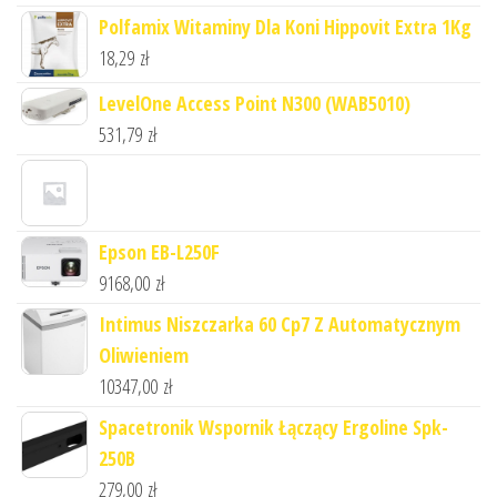
Polfamix Witaminy Dla Koni Hippovit Extra 1Kg
18,29
zł
LevelOne Access Point N300 (WAB5010)
531,79
zł
Epson EB-L250F
9168,00
zł
Intimus Niszczarka 60 Cp7 Z Automatycznym
Oliwieniem
10347,00
zł
Spacetronik Wspornik Łączący Ergoline Spk-
250B
279,00
zł