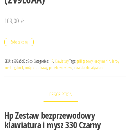
109,00
zł
Zobacz cenę
SKU:
e582a5d8d9cb
Categories:
HP
,
Klawiatury
Tags:
grill gazowy leroy merlin
,
leroy
merlin gdańsk
,
nożyce do trawy
,
panele winylowe
,
rura do klimatyzatora
DESCRIPTION
Hp Zestaw bezprzewodowy
klawiatura i mysz 330 Czarny