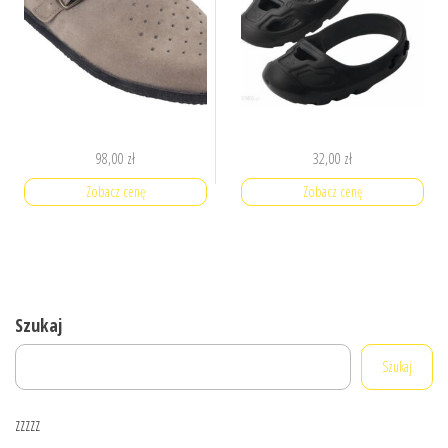
98,00
zł
32,00
zł
Zobacz cenę
Zobacz cenę
Szukaj
Szukaj
zzzzz