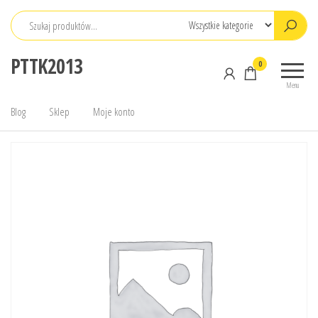
Przejdź
do
treści
PTTK2013
0
Menu
Blog
Sklep
Moje konto