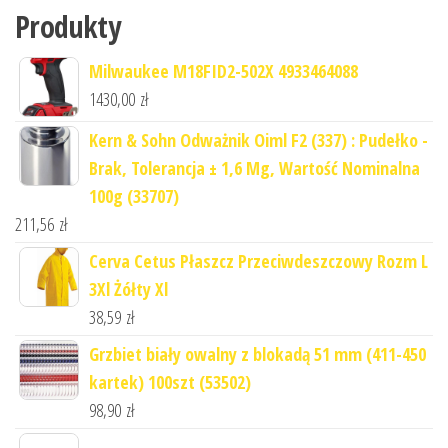
Produkty
Milwaukee M18FID2-502X 4933464088
1430,00
zł
Kern & Sohn Odważnik Oiml F2 (337) : Pudełko -
Brak, Tolerancja ± 1,6 Mg, Wartość Nominalna
100g (33707)
211,56
zł
Cerva Cetus Płaszcz Przeciwdeszczowy Rozm L
3Xl Żółty Xl
38,59
zł
Grzbiet biały owalny z blokadą 51 mm (411-450
kartek) 100szt (53502)
98,90
zł