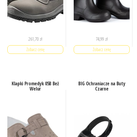
261,70
zł
74,99
zł
Zobacz cenę
Zobacz cenę
Klapki Promedyk 05B Beż
BIG Ochraniacze na Buty
Welur
Czarne