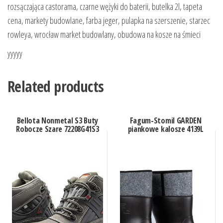
rozsączająca castorama, czarne wężyki do baterii, butelka 2l, tapeta
cena, markety budowlane, farba jeger, pulapka na szerszenie, starzec
rowleya, wrocław market budowlany, obudowa na kosze na śmieci
yyyyy
Related products
Bellota Nonmetal S3 Buty
Fagum-Stomil GARDEN
Robocze Szare 72208G41S3
piankowe kalosze 4139L