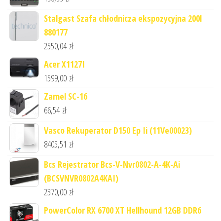
Stalgast Szafa chłodnicza ekspozycyjna 200l
880177
2550,04
zł
Acer X1127I
1599,00
zł
Zamel SC-16
66,54
zł
Vasco Rekuperator D150 Ep Ii (11Ve00023)
8405,51
zł
Bcs Rejestrator Bcs-V-Nvr0802-A-4K-Ai
(BCSVNVR0802A4KAI)
2370,00
zł
PowerColor RX 6700 XT Hellhound 12GB DDR6