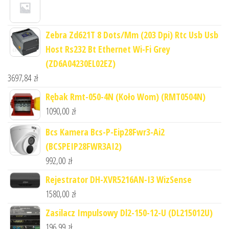
Zebra Zd621T 8 Dots/Mm (203 Dpi) Rtc Usb Usb
Host Rs232 Bt Ethernet Wi-Fi Grey
(ZD6A04230EL02EZ)
3697,84
zł
Rębak Rmt-050-4N (Koło Wom) (RMT0504N)
1090,00
zł
Bcs Kamera Bcs-P-Eip28Fwr3-Ai2
(BCSPEIP28FWR3AI2)
992,00
zł
Rejestrator DH-XVR5216AN-I3 WizSense
1580,00
zł
Zasilacz Impulsowy Dl2-150-12-U (DL215012U)
196,99
zł