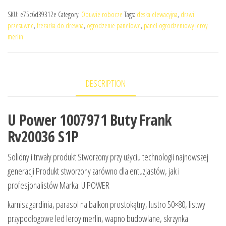
SKU:
e75c6d39312e
Category:
Obuwie robocze
Tags:
deska elewacyjna
,
drzwi
przesuwne
,
frezarka do drewna
,
ogrodzenie panelowe
,
panel ogrodzeniowy leroy
merlin
DESCRIPTION
U Power 1007971 Buty Frank
Rv20036 S1P
Solidny i trwały produkt Stworzony przy użyciu technologii najnowszej
generacji Produkt stworzony zarówno dla entuzjastów, jak i
profesjonalistów Marka: U POWER
karnisz gardinia, parasol na balkon prostokątny, lustro 50×80, listwy
przypodłogowe led leroy merlin, wapno budowlane, skrzynka