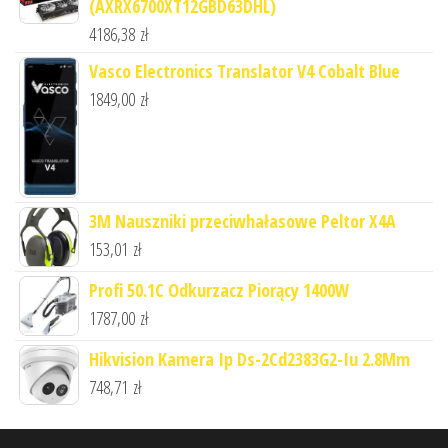
(AXRX6700XT12GBD63DHL)
4186,38
zł
Vasco Electronics Translator V4 Cobalt Blue
1849,00
zł
3M Nauszniki przeciwhałasowe Peltor X4A
153,01
zł
Profi 50.1C Odkurzacz Piorący 1400W
1787,00
zł
Hikvision Kamera Ip Ds-2Cd2383G2-Iu 2.8Mm
748,71
zł