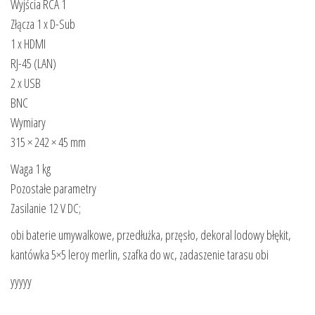
Wyjścia RCA 1
Złącza 1 x D-Sub
1 x HDMI
RJ-45 (LAN)
2 x USB
BNC
Wymiary
315 × 242 × 45 mm
Waga 1 kg
Pozostałe parametry
Zasilanie 12 V DC;
obi baterie umywalkowe, przedłużka, przęsło, dekoral lodowy błękit,
kantówka 5×5 leroy merlin, szafka do wc, zadaszenie tarasu obi
yyyyy