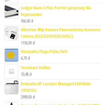
Ledger Nano S Plus Portfel sprzętowy dla
kryptowalut
366,00
zł
Hikvision 4Mp Kamera Panoramiczna Acusense
Colorvu (DS2CD2347G2PLSUSLC)
1136,00
zł
Naszywka Flaga Palau Haft
6,70
zł
Terminarz Koliber
10,48
zł
Drukarka HP LaserJet Managed E50145dn
(1PU51A)
2999,00
zł