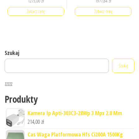
1273,00
zł
1977,84
zł
Zobacz cenę
Zobacz cenę
Szukaj
Szukaj
zzzzz
Produkty
Kamera Ip Apti-303C3-28Wp 3 Mpx 2.8 Mm
214,00
zł
Cas Waga Platformowa Hfs Ci200A 1500Kg