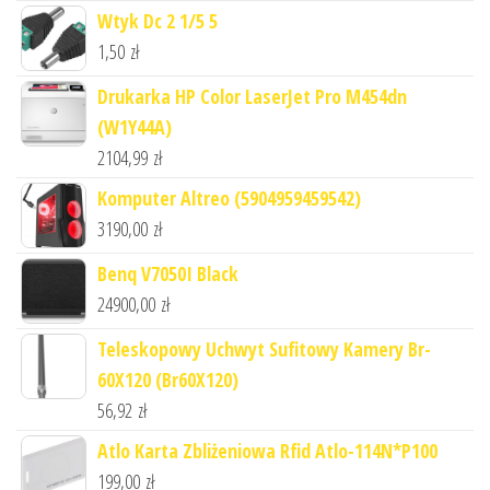
Wtyk Dc 2 1/5 5
1,50
zł
Drukarka HP Color LaserJet Pro M454dn
(W1Y44A)
2104,99
zł
Komputer Altreo (5904959459542)
3190,00
zł
Benq V7050I Black
24900,00
zł
Teleskopowy Uchwyt Sufitowy Kamery Br-
60X120 (Br60X120)
56,92
zł
Atlo Karta Zbliżeniowa Rfid Atlo-114N*P100
199,00
zł