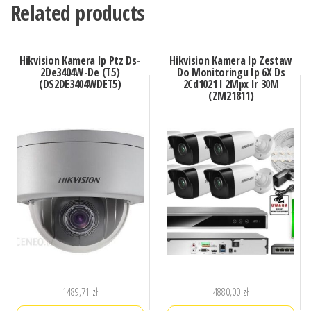
Related products
Hikvision Kamera Ip Ptz Ds-
Hikvision Kamera Ip Zestaw
2De3404W-De (T5)
Do Monitoringu Ip 6X Ds
(DS2DE3404WDET5)
2Cd1021 I 2Mpx Ir 30M
(ZM21811)
1489,71
zł
4880,00
zł