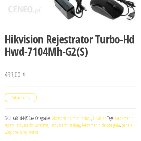
Hikvision Rejestrator Turbo-Hd
Hwd-7104Mh-G2(S)
499,00
zł
Zobacz cenę
SKU:
ea81d44f08ae
Categories:
Akcesoria do monitoringu
,
Hikvision
Tags:
leroy merlin
tapety
,
leroy merlin warszawa
,
leroy merlin zasłony
,
leroy merlin zielona góra
,
panele
winylowe leroy merlin