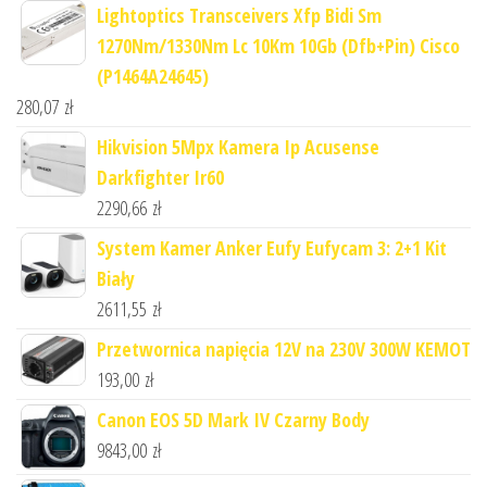
Lightoptics Transceivers Xfp Bidi Sm
1270Nm/1330Nm Lc 10Km 10Gb (Dfb+Pin) Cisco
(P1464A24645)
280,07
zł
Hikvision 5Mpx Kamera Ip Acusense
Darkfighter Ir60
2290,66
zł
System Kamer Anker Eufy Eufycam 3: 2+1 Kit
Biały
2611,55
zł
Przetwornica napięcia 12V na 230V 300W KEMOT
193,00
zł
Canon EOS 5D Mark IV Czarny Body
9843,00
zł