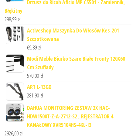
Drtusz do Ricoh Aficio MP C5501 - Zamiennik,
Błękitny
298,99
zł
Activeshop Maszynka Do Włosów Kes-201
Szczotkowana
69,89
zł
Modi Meble Biurko Szare Białe Fronty 120X60
Cm Szuflady
570,00
zł
ART L-13GD
281,90
zł
DAHUA MONITORING ZESTAW 2X HAC-
HDW1500T-Z-A-2712-S2 , REJESTRATOR 4
KANAŁOWY XVR5104HS-4KL-I3
2926,00
zł