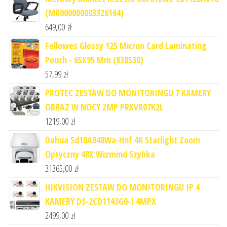
(MR000000003326164)
649,00
zł
Fellowes Glossy 125 Micron Card Laminating
Pouch - 65X95 Mm (838530)
57,99
zł
PROTEC ZESTAW DO MONITORINGU 7 KAMERY
OBRAZ W NOCY 2MP PRXVR07K2L
1219,00
zł
Dahua Sd10A848Wa-Hnf 4K Starlight Zoom
Optyczny 48X Wizmind Szybka
31365,00
zł
HIKVISION ZESTAW DO MONITORINGU IP 4
KAMERY DS-2CD1143G0-I 4MPX
2499,00
zł