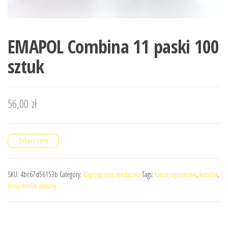
EMAPOL Combina 11 paski 100
sztuk
56,00
zł
Zobacz cenę
SKU:
4bc67d56153b
Category:
Wyposażenie medyczne
Tags:
fotele ogrodowe
,
kamelia
,
leroy merlin zasłony