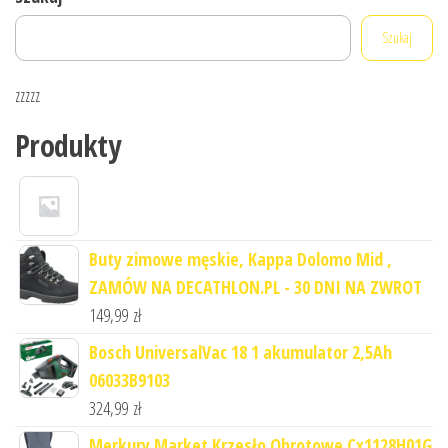
Szukaj
zzzzz
Produkty
Buty zimowe męskie, Kappa Dolomo Mid ,
ZAMÓW NA DECATHLON.PL - 30 DNI NA ZWROT
149,99
zł
Bosch UniversalVac 18 1 akumulator 2,5Ah
06033B9103
324,99
zł
Merkury Market Krzesło Obrotowe Cx1128H01G