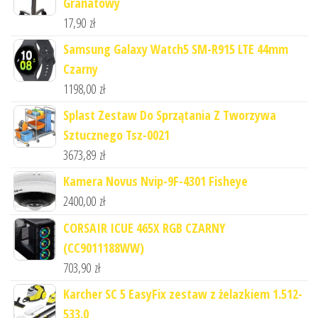
Granatowy
17,90
zł
Samsung Galaxy Watch5 SM-R915 LTE 44mm
Czarny
1198,00
zł
Splast Zestaw Do Sprzątania Z Tworzywa
Sztucznego Tsz-0021
3673,89
zł
Kamera Novus Nvip-9F-4301 Fisheye
2400,00
zł
CORSAIR ICUE 465X RGB CZARNY
(CC9011188WW)
703,90
zł
Karcher SC 5 EasyFix zestaw z żelazkiem 1.512-
533.0