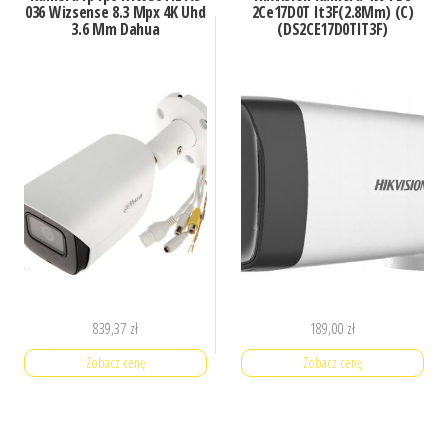
036 Wizsense 8.3 Mpx 4K Uhd
2Ce17D0T It3F(2.8Mm) (C)
3.6 Mm Dahua
(DS2CE17D0TIT3F)
839,37
zł
189,00
zł
Zobacz cenę
Zobacz cenę