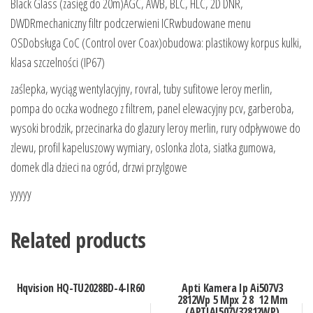
Black Glass (zasięg do 20m)AGC, AWB, BLC, HLC, 2D DNR,
DWDRmechaniczny filtr podczerwieni ICRwbudowane menu
OSDobsługa CoC (Control over Coax)obudowa: plastikowy korpus kulki,
klasa szczelności (IP67)
zaślepka, wyciąg wentylacyjny, rovral, tuby sufitowe leroy merlin,
pompa do oczka wodnego z filtrem, panel elewacyjny pcv, garberoba,
wysoki brodzik, przecinarka do glazury leroy merlin, rury odpływowe do
zlewu, profil kapeluszowy wymiary, oslonka zlota, siatka gumowa,
domek dla dzieci na ogród, drzwi przylgowe
yyyyy
Related products
Hqvision HQ-TU2028BD-4-IR60
Apti Kamera Ip Ai507V3
2812Wp 5 Mpx 2 8 12 Mm
(APTIAI507V32812WP)