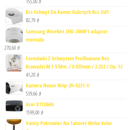
155,00
zł
Bcs Uchwyt Do Kamer Kulistych Bcs-Ud1
82,79
zł
Samsung WiseNet SHD-3000F1 adaptor
montażu
270,60
zł
Formówki Z Uchwytem Profilowane Bez
Krawędzi M 5 5 Mm. / 0 035mm / 2.352 / Op. 12
41,20
zł
Kamera Novus Nvip-2H-6231-Ii
539,66
zł
Acer X1126Ah
1599,00
zł
Vanity Pokrowiec Na Taboret Welur Kolor