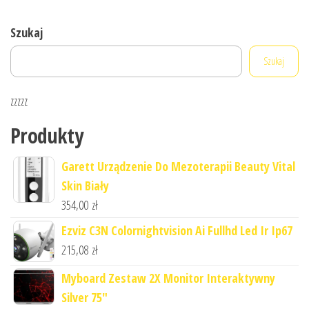
Szukaj
Szukaj
zzzzz
Produkty
Garett Urządzenie Do Mezoterapii Beauty Vital
Skin Biały
354,00
zł
Ezviz C3N Colornightvision Ai Fullhd Led Ir Ip67
215,08
zł
Myboard Zestaw 2X Monitor Interaktywny
Silver 75"