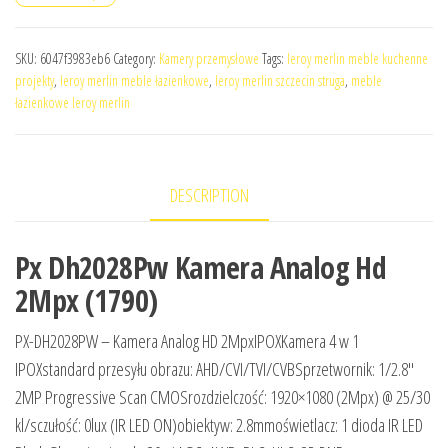
SKU:
6047f3983eb6
Category:
Kamery przemysłowe
Tags:
leroy merlin meble kuchenne
projekty
,
leroy merlin meble łazienkowe
,
leroy merlin szczecin struga
,
meble
łazienkowe leroy merlin
DESCRIPTION
Px Dh2028Pw Kamera Analog Hd
2Mpx (1790)
PX-DH2028PW – Kamera Analog HD 2MpxIPOXKamera 4 w 1
IPOXstandard przesyłu obrazu: AHD/CVI/TVI/CVBSprzetwornik: 1/2.8″
2MP Progressive Scan CMOSrozdzielczość: 1920×1080 (2Mpx) @ 25/30
kl/sczułość: 0lux (IR LED ON)obiektyw: 2.8mmoświetlacz: 1 dioda IR LED