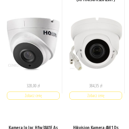
328,00
zł
384,35
zł
Zobacz cenę
Zobacz cenę
Kamera Ip Ipc Hfw3841E As
Hikvision Kamera 4W1 Ds