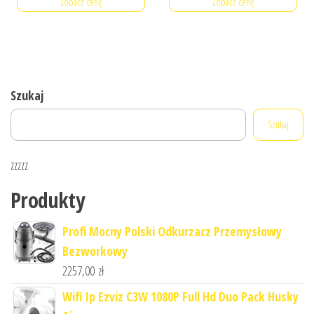
Zobacz cenę
Zobacz cenę
Szukaj
Szukaj
zzzzz
Produkty
Profi Mocny Polski Odkurzacz Przemysłowy
Bezworkowy
2257,00
zł
Wifi Ip Ezviz C3W 1080P Full Hd Duo Pack Husky