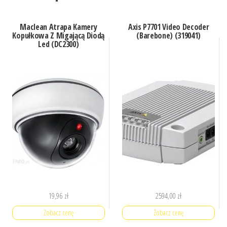
Maclean Atrapa Kamery
Axis P7701 Video Decoder
Kopułkowa Z Migającą Diodą
(Barebone) (319041)
Led (DC2300)
19,96
zł
2594,00
zł
Zobacz cenę
Zobacz cenę