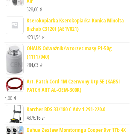
Air
528,00
zł
Kserokopiarka Kserokopiarka Konica Minolta
Bizhub C3120I (AE1V021)
4231,54
zł
OHAUS Odważnik/wzorzec masy F1-50g
(11117040)
284,03
zł
Art. Patch Cord 1M Czerwony Utp 5E (KABSI
PATCH ART AL-OEM-300R)
4,00
zł
Karcher BDS 33/180 C Adv 1.291-220.0
4876,16
zł
Dahua Zestaw Monitoringu Cooper Xvr 1Tb 4X