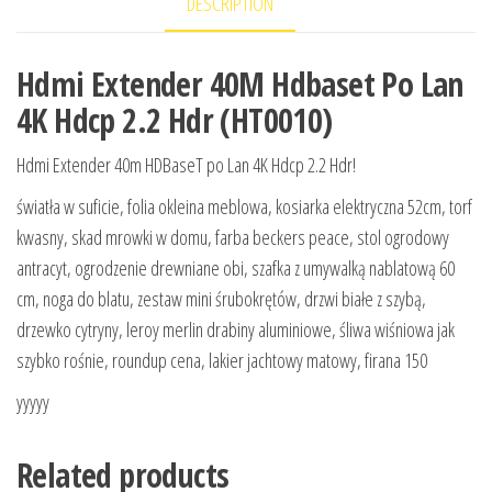
DESCRIPTION
Hdmi Extender 40M Hdbaset Po Lan
4K Hdcp 2.2 Hdr (HT0010)
Hdmi Extender 40m HDBaseT po Lan 4K Hdcp 2.2 Hdr!
światła w suficie, folia okleina meblowa, kosiarka elektryczna 52cm, torf
kwasny, skad mrowki w domu, farba beckers peace, stol ogrodowy
antracyt, ogrodzenie drewniane obi, szafka z umywalką nablatową 60
cm, noga do blatu, zestaw mini śrubokrętów, drzwi białe z szybą,
drzewko cytryny, leroy merlin drabiny aluminiowe, śliwa wiśniowa jak
szybko rośnie, roundup cena, lakier jachtowy matowy, firana 150
yyyyy
Related products