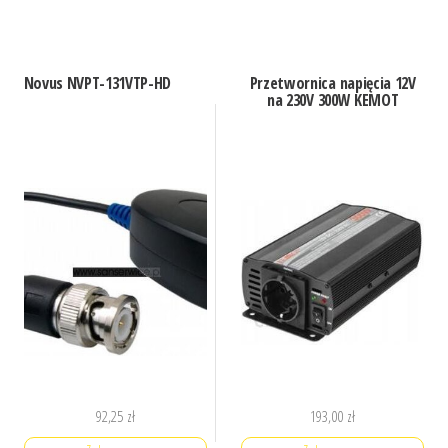
Novus NVPT-131VTP-HD
Przetwornica napięcia 12V
na 230V 300W KEMOT
92,25
zł
193,00
zł