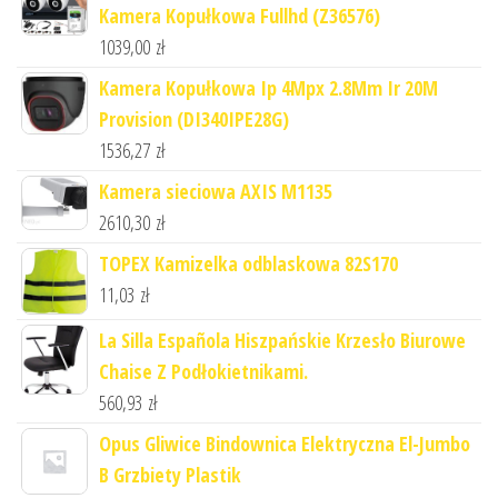
Kamera Kopułkowa Fullhd (Z36576)
1039,00
zł
Kamera Kopułkowa Ip 4Mpx 2.8Mm Ir 20M
Provision (DI340IPE28G)
1536,27
zł
Kamera sieciowa AXIS M1135
2610,30
zł
TOPEX Kamizelka odblaskowa 82S170
11,03
zł
La Silla Española Hiszpańskie Krzesło Biurowe
Chaise Z Podłokietnikami.
560,93
zł
Opus Gliwice Bindownica Elektryczna El-Jumbo
B Grzbiety Plastik