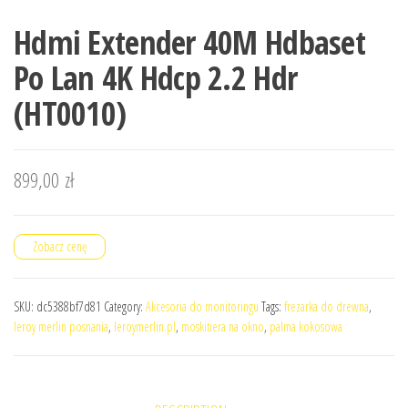
Hdmi Extender 40M Hdbaset
Po Lan 4K Hdcp 2.2 Hdr
(HT0010)
899,00
zł
Zobacz cenę
SKU:
dc5388bf7d81
Category:
Akcesoria do monitoringu
Tags:
frezarka do drewna
,
leroy merlin posnania
,
leroymerlin.pl
,
moskitiera na okno
,
palma kokosowa