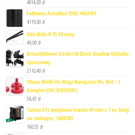
4014,00
zł
Fellowes AutoMax 550C 4963101
4119,00
zł
Udo Walz B 15 50 easy
49,00
zł
Britax&Römer Strider M Black Shadow Głęboko
Spacerowy
2110,40
zł
Ohaus Nóżki Do Wagi Navigator Nv, Nvt - 1
Komplet (OH_83032091)
50,43
zł
Taśma XTL winylowa trwała 41 mm x 7 m, biały
na zielonym, 1868784
160,55
zł