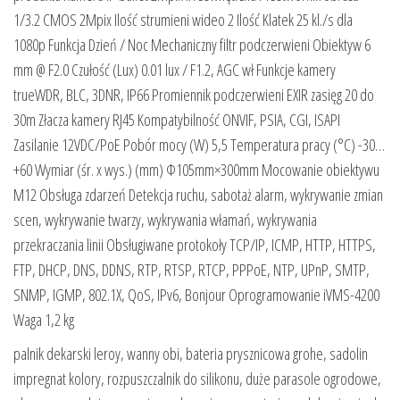
1/3.2 CMOS 2Mpix Ilość strumieni wideo 2 Ilość Klatek 25 kl./s dla
1080p Funkcja Dzień / Noc Mechaniczny filtr podczerwieni Obiektyw 6
mm @ F2.0 Czułość (Lux) 0.01 lux / F1.2, AGC wł Funkcje kamery
trueWDR, BLC, 3DNR, IP66 Promiennik podczerwieni EXIR zasięg 20 do
30m Złacza kamery RJ45 Kompatybilność ONVIF, PSIA, CGI, ISAPI
Zasilanie 12VDC/PoE Pobór mocy (W) 5,5 Temperatura pracy (°C) -30…
+60 Wymiar (śr. x wys.) (mm) Φ105mm×300mm Mocowanie obiektywu
M12 Obsługa zdarzeń Detekcja ruchu, sabotaż alarm, wykrywanie zmian
scen, wykrywanie twarzy, wykrywania włamań, wykrywania
przekraczania linii Obsługiwane protokoły TCP/IP, ICMP, HTTP, HTTPS,
FTP, DHCP, DNS, DDNS, RTP, RTSP, RTCP, PPPoE, NTP, UPnP, SMTP,
SNMP, IGMP, 802.1X, QoS, IPv6, Bonjour Oprogramowanie iVMS-4200
Waga 1,2 kg
palnik dekarski leroy, wanny obi, bateria prysznicowa grohe, sadolin
impregnat kolory, rozpuszczalnik do silikonu, duże parasole ogrodowe,