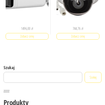
1496,00
zł
744,76
zł
Zobacz cenę
Zobacz cenę
Szukaj
Szukaj
zzzzz
Produkty