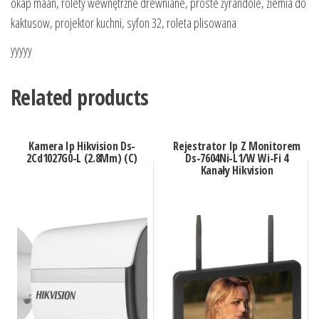
okap maan, rolety wewnętrzne drewniane, proste żyrandole, ziemia do
kaktusow, projektor kuchni, syfon 32, roleta plisowana
yyyyy
Related products
Kamera Ip Hikvision Ds-
Rejestrator Ip Z Monitorem
2Cd1027G0-L (2.8Mm) (C)
Ds-7604Ni-L1/W Wi-Fi 4
Kanały Hikvision