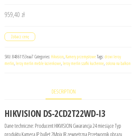
959,40
zł
Zobacz cenę
SKU:
84861153eaa7
Categories:
Hikvision
,
Kamery przemysłowe
Tags:
drzwi leroy
merlin
,
leroy merlin meble łazienkowe
,
leroy merlin szafki kuchenne
,
osłona na balkon
DESCRIPTION
HIKVISION DS-2CD2T22WD-I3
Dane techniczne: Producent HIKVISION Gwarancja 24 miesiące Typ
produktu Kamera IP bullet 2Mpix IR zewnętrzna Przetwornik obrazu