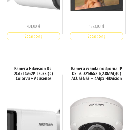
401,00
zł
1273,00
zł
Zobacz cenę
Zobacz cenę
Kamera Hikvision Ds-
Kamera wandaloodporna IP
2Cd2T47G2P-Lsu/Sl(C)
DS-2CD2146G2-I(2.8MM)(C)
Colorvu + Acusense
ACUSENSE – 4Mpx Hikvision