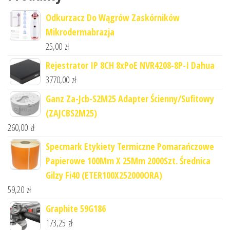
Odkurzacz Do Wągrów Zaskórników
Mikrodermabrazja
25,00
zł
Rejestrator IP 8CH 8xPoE NVR4208-8P-I Dahua
3770,00
zł
Ganz Za-Jcb-S2M25 Adapter Ścienny/Sufitowy
(ZAJCBS2M25)
260,00
zł
Specmark Etykiety Termiczne Pomarańczowe
Papierowe 100Mm X 25Mm 2000Szt. Średnica
Gilzy Fi40 (ETER100X252000ORA)
59,20
zł
Graphite 59G186
173,25
zł