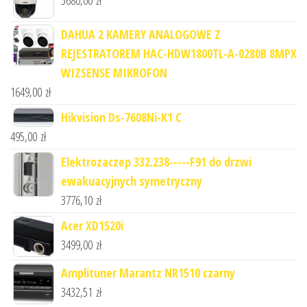
5680,00
zł
DAHUA 2 KAMERY ANALOGOWE Z
REJESTRATOREM HAC-HDW1800TL-A-0280B 8MPX
WIZSENSE MIKROFON
1649,00
zł
Hikvision Ds-7608Ni-K1 C
495,00
zł
Elektrozaczep 332.238-----F91 do drzwi
ewakuacyjnych symetryczny
3776,10
zł
Acer XD1520i
3499,00
zł
Amplituner Marantz NR1510 czarny
3432,51
zł