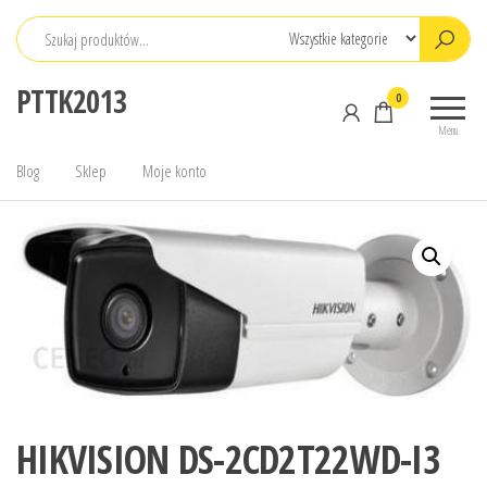
Przejdź
do
treści
PTTK2013
0
Menu
Blog
Sklep
Moje konto
HIKVISION DS-2CD2T22WD-I3