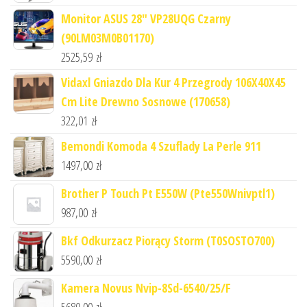
Monitor ASUS 28" VP28UQG Czarny
(90LM03M0B01170)
2525,59
zł
Vidaxl Gniazdo Dla Kur 4 Przegrody 106X40X45
Cm Lite Drewno Sosnowe (170658)
322,01
zł
Bemondi Komoda 4 Szuflady La Perle 911
1497,00
zł
Brother P Touch Pt E550W (Pte550Wnivptl1)
987,00
zł
Bkf Odkurzacz Piorący Storm (T0SOSTO700)
5590,00
zł
Kamera Novus Nvip-8Sd-6540/25/F