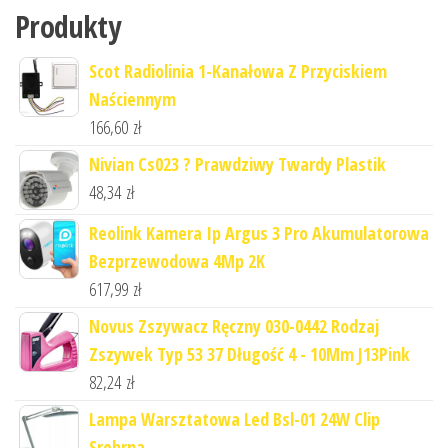
Produkty
Scot Radiolinia 1-Kanałowa Z Przyciskiem
Naściennym
166,60
zł
Nivian Cs023 ? Prawdziwy Twardy Plastik
48,34
zł
Reolink Kamera Ip Argus 3 Pro Akumulatorowa
Bezprzewodowa 4Mp 2K
617,99
zł
Novus Zszywacz Ręczny 030-0442 Rodzaj
Zszywek Typ 53 37 Długość 4 - 10Mm J13Pink
82,24
zł
Lampa Warsztatowa Led Bsl-01 24W Clip
Srebrna