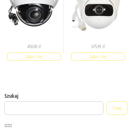
450,00
zł
675,99
zł
Zobacz cenę
Zobacz cenę
Szukaj
Szukaj
zzzzz