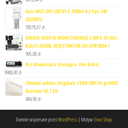
Axis 0823-001 Q8741-E 35Mm 8.3 Fps 24V
(823001)
70579,37
zł
DAHUA OFERTA MONITORINGU 2 MPX 3X HAC-
B2A21-0360B, REJESTRATOR DH-XVR1B04-I
905,00
zł
Bcs Klawiatura Sterująca -Dvr-Knlcd
9900,00
zł
Obuwie adidas Originals STAN SMITH gx4430
Rozmiar 42,7 EU
484,90
zł
Dumnie wspierane przez
WordPress
|
Motyw:
Envo Shop