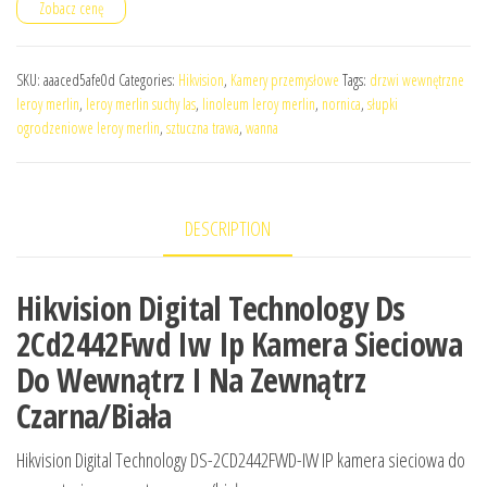
Zobacz cenę
SKU:
aaaced5afe0d
Categories:
Hikvision
,
Kamery przemysłowe
Tags:
drzwi wewnętrzne
leroy merlin
,
leroy merlin suchy las
,
linoleum leroy merlin
,
nornica
,
słupki
ogrodzeniowe leroy merlin
,
sztuczna trawa
,
wanna
DESCRIPTION
Hikvision Digital Technology Ds
2Cd2442Fwd Iw Ip Kamera Sieciowa
Do Wewnątrz I Na Zewnątrz
Czarna/Biała
Hikvision Digital Technology DS-2CD2442FWD-IW IP kamera sieciowa do