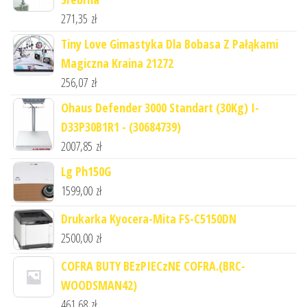
271,35
zł
Tiny Love Gimastyka Dla Bobasa Z Pałąkami
Magiczna Kraina 21272
256,07
zł
Ohaus Defender 3000 Standart (30Kg) I-
D33P30B1R1 - (30684739)
2007,85
zł
Lg Ph150G
1599,00
zł
Drukarka Kyocera-Mita FS-C5150DN
2500,00
zł
COFRA BUTY BEzPIECzNE COFRA.(BRC-
WOODSMAN42)
461,68
zł