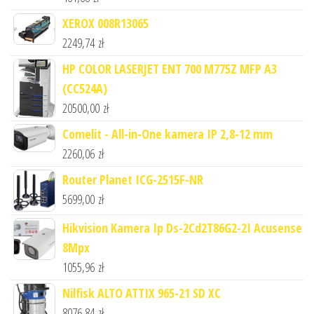
XEROX 008R13065
2249,74
zł
HP COLOR LASERJET ENT 700 M775Z MFP A3
(CC524A)
20500,00
zł
Comelit - All-in-One kamera IP 2,8-12 mm
2260,06
zł
Router Planet ICG-2515F-NR
5699,00
zł
Hikvision Kamera Ip Ds-2Cd2T86G2-2I Acusense
8Mpx
1055,96
zł
Nilfisk ALTO ATTIX 965-21 SD XC
8076,84
zł