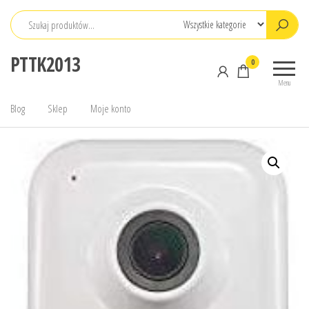
Przejdź
do
treści
PTTK2013
0
Menu
Blog
Sklep
Moje konto