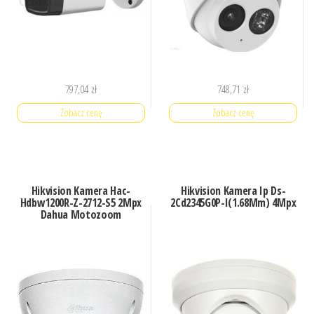
797,04
zł
748,71
zł
Zobacz cenę
Zobacz cenę
Hikvision Kamera Hac-
Hikvision Kamera Ip Ds-
Hdbw1200R-Z-2712-S5 2Mpx
2Cd2345G0P-I(1.68Mm) 4Mpx
Dahua Motozoom