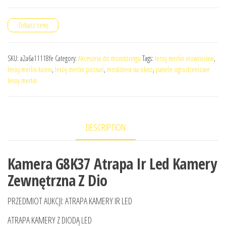
Zobacz cenę
SKU:
a2a6a11118fe
Category:
Akcesoria do monitoringu
Tags:
leroy merlin inowrocław
,
leroy merlin konin
,
leroy merlin poznań
,
moskitiera na okno
,
panele ogrodzeniowe
leroy merlin
DESCRIPTION
Kamera G8K37 Atrapa Ir Led Kamery
Zewnętrzna Z Dio
PRZEDMIOT AUKCJI: ATRAPA KAMERY IR LED
ATRAPA KAMERY Z DIODĄ LED