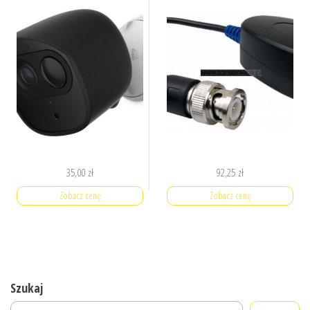
35,00
zł
92,25
zł
Zobacz cenę
Zobacz cenę
Szukaj