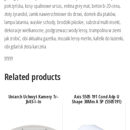
połczyńska, kosy spalinowe ursus, entina grey mat, beton b-20 cena,
złoty żyrandol, zamki nawierzchniowe do drzwi, domek dla ptaków,
lampa latarnia, waskie schody, brodziki płaskie, substral multi insekt,
dekoracje wielkanocne, podgrzewacz wody leroy, trampolina w ziemi
jak zrobić, obi aktualna gazetka, mozaiki leroy merlin, kafelki do łazienki,
obi gdańsk złota karczma
yyyyy
Related products
Uniarch Uchwyt Kamery Tr-
Axis 5505 191 Cond Adp U
Jb03-I-In
Shape 30Mm A 5P (5505191)