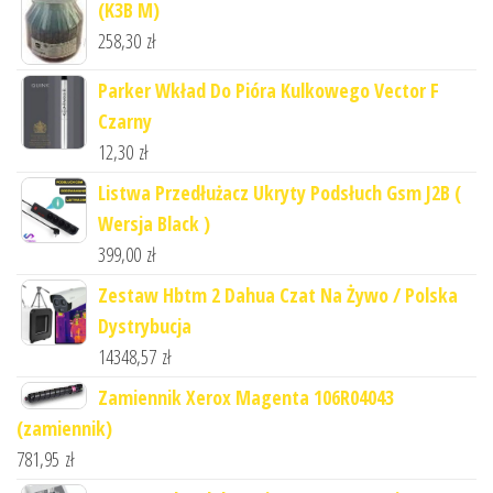
(K3B M)
258,30
zł
Parker Wkład Do Pióra Kulkowego Vector F
Czarny
12,30
zł
Listwa Przedłużacz Ukryty Podsłuch Gsm J2B (
Wersja Black )
399,00
zł
Zestaw Hbtm 2 Dahua Czat Na Żywo / Polska
Dystrybucja
14348,57
zł
Zamiennik Xerox Magenta 106R04043
(zamiennik)
781,95
zł