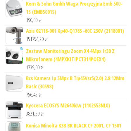
Kern & Sohn Gmbh Waga Precyzyjna Emb 500-
1S (EMB5001S)
190,00
zł
Axis 02118-001 Xp40-Q1785 -60C 230V (2118001)
151754,20
zł
Zestaw Monitoringu Zoom X4 4Mpx Ir30 Z
Mikrofonem (4MPXKITIPCT314POEX4)
1739,00
zł
Bcs Kamera Ip 5Mpx B Tip45Vsr5(2.0) 2.8 12Mm
Basic (30598)
756,45
zł
Kyocera ECOSYS M2640idw (1102S53NL0)
3821,59
zł
Konica Minolta K3B BK BLACK CF 2001, CF 1501