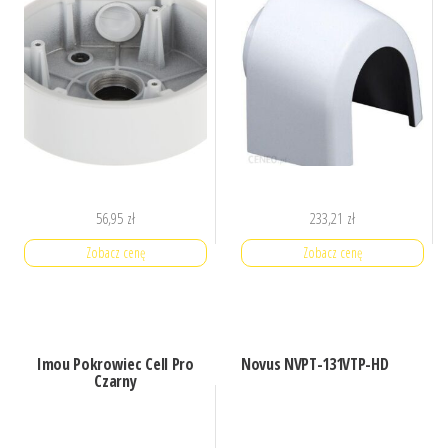
56,95
zł
233,21
zł
Zobacz cenę
Zobacz cenę
Imou Pokrowiec Cell Pro
Novus NVPT-131VTP-HD
Czarny