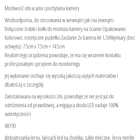
Możliwość obracania i pochylania kamery
Wodoodporna, do stosowania w wewnątrz jak i na zewnątrz
Dołączone śrubki i kołki do montażu kamery na ścianie.Opakowanie:
kolorowe, estetyczne pudełko.Zasilanie 2x bateria AA 1,5VWymiary (bez
uchwytu): 7.5cm x 7.5cm × 14.5cm
Realizm tego urządzenia powoduje, że ma się wrażenie kontaktu
profesjonalnym sprzętem do monitoringu.
Jej wykonanie cechuje się wysoką jakością użytych materiałów i
dbałością o szczegóły.
Zainstalowana na wysokości 2m, powoduje że nie jest już do
odróżnienia od prawdziwej, a migająca dioda LED nadaje 100%
autentyczności
88190
glebogryzarka leroy, łańcuch led na choinkę, szkło mleczne, leroy merlin