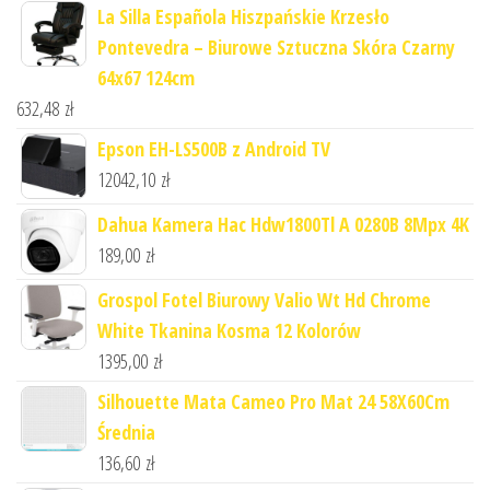
La Silla Española Hiszpańskie Krzesło
Pontevedra – Biurowe Sztuczna Skóra Czarny
64x67 124cm
632,48
zł
Epson EH-LS500B z Android TV
12042,10
zł
Dahua Kamera Hac Hdw1800Tl A 0280B 8Mpx 4K
189,00
zł
Grospol Fotel Biurowy Valio Wt Hd Chrome
White Tkanina Kosma 12 Kolorów
1395,00
zł
Silhouette Mata Cameo Pro Mat 24 58X60Cm
Średnia
136,60
zł