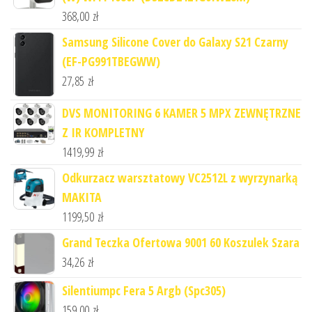
368,00
zł
Samsung Silicone Cover do Galaxy S21 Czarny
(EF-PG991TBEGWW)
27,85
zł
DVS MONITORING 6 KAMER 5 MPX ZEWNĘTRZNE
Z IR KOMPLETNY
1419,99
zł
Odkurzacz warsztatowy VC2512L z wyrzynarką
MAKITA
1199,50
zł
Grand Teczka Ofertowa 9001 60 Koszulek Szara
34,26
zł
Silentiumpc Fera 5 Argb (Spc305)
159,00
zł