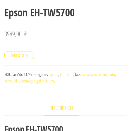
Epson EH-TW5700
3989,00
zł
Zobacz cenę
SKU:
0aea5b711797
Categories:
Epson
,
Projektory
Tags:
drzwi wewnętrzne
,
juka
,
krawężnik betonowy
,
regał metalowy
DESCRIPTION
Epson EH-TW5700