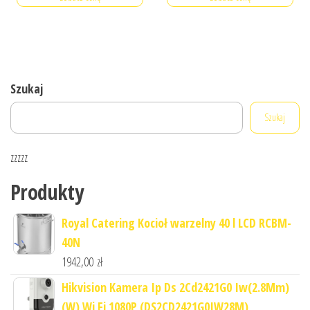
Szukaj
Szukaj
zzzzz
Produkty
Royal Catering Kocioł warzelny 40 l LCD RCBM-
40N
1942,00
zł
Hikvision Kamera Ip Ds 2Cd2421G0 Iw(2.8Mm)
(W) Wi Fi 1080P (DS2CD2421G0IW28M)