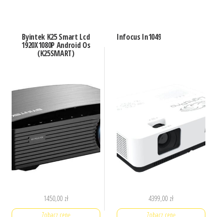
Byintek K25 Smart Lcd
Infocus In1049
1920X1080P Android Os
(K25SMART)
1450,00
zł
4399,00
zł
Zobacz cenę
Zobacz cenę