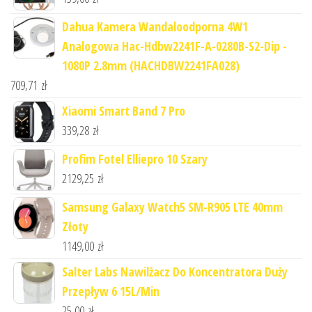
Dahua Kamera Wandaloodporna 4W1
Analogowa Hac-Hdbw2241F-A-0280B-S2-Dip -
1080P 2.8mm (HACHDBW2241FA028)
709,71
zł
Xiaomi Smart Band 7 Pro
339,28
zł
Profim Fotel Elliepro 10 Szary
2129,25
zł
Samsung Galaxy Watch5 SM-R905 LTE 40mm
Złoty
1149,00
zł
Salter Labs Nawilżacz Do Koncentratora Duży
Przepływ 6 15L/Min
25,00
zł