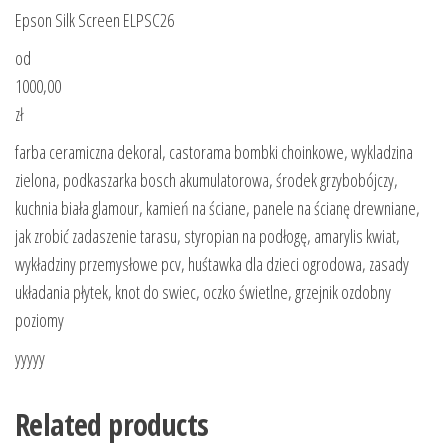
Epson Silk Screen ELPSC26
od
1000,00
zł
farba ceramiczna dekoral, castorama bombki choinkowe, wykladzina
zielona, podkaszarka bosch akumulatorowa, środek grzybobójczy,
kuchnia biała glamour, kamień na ściane, panele na ścianę drewniane,
jak zrobić zadaszenie tarasu, styropian na podłogę, amarylis kwiat,
wykładziny przemysłowe pcv, huśtawka dla dzieci ogrodowa, zasady
układania płytek, knot do swiec, oczko świetlne, grzejnik ozdobny
poziomy
yyyyy
Related products