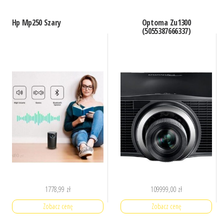
Hp Mp250 Szary
Optoma Zu1300
(5055387666337)
1778,99
zł
109999,00
zł
Zobacz cenę
Zobacz cenę