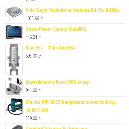
Axis Waga Techniczna Stołowa Bd/Tw Bd3Tw
1055,96
zł
Getac Power Supply (Gaa6K5)
446,04
zł
Blue Yeti - Mikrofon Usb
695,00
zł
Beyerdynamic Free BYRD szary
941,00
zł
Makita MP100DZ kompresor samochodowy
10,8V / 12V
229,00
zł
Gembird Adapter Av Hdmivga