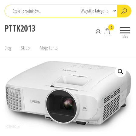
Przejdź
do
treści
PTTK2013
0
Menu
Blog
Sklep
Moje konto