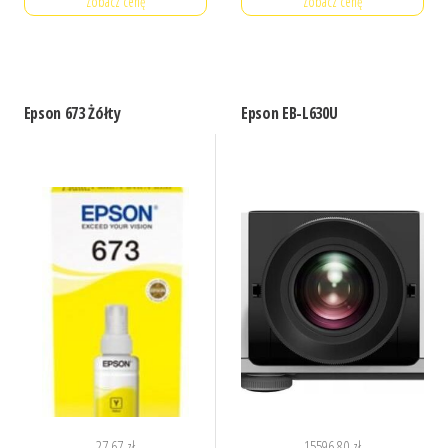
Zobacz cenę
Zobacz cenę
Epson 673 Żółty
Epson EB-L630U
27,67
zł
15596,80
zł