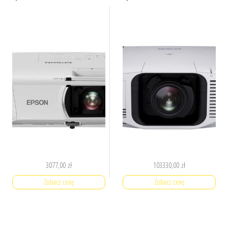
3077,00
zł
103330,00
zł
Zobacz cenę
Zobacz cenę