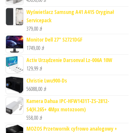
Wyświetlacz Samsung A41 A415 Oryginał
Servicepack
379,00
zł
Monitor Dell 27" S2721DGF
1749,00
zł
Activ Urządzenie Darsonval Lz-006A 10W
129,99
zł
Christie Lwu900-Ds
56088,00
zł
Kamera Dahua IPC-HFW1431T-ZS-2812-
S4(H.265+ 4Mpx motozoom)
558,00
zł
MOZOS Przetwornik cyfrowo analogowy +