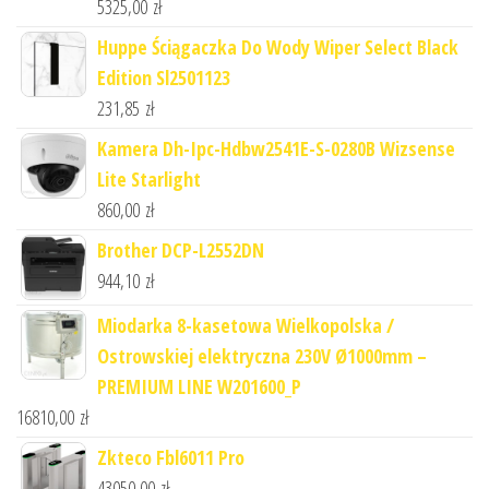
5325,00
zł
Huppe Ściągaczka Do Wody Wiper Select Black
Edition Sl2501123
231,85
zł
Kamera Dh-Ipc-Hdbw2541E-S-0280B Wizsense
Lite Starlight
860,00
zł
Brother DCP-L2552DN
944,10
zł
Miodarka 8-kasetowa Wielkopolska /
Ostrowskiej elektryczna 230V Ø1000mm –
PREMIUM LINE W201600_P
16810,00
zł
Zkteco Fbl6011 Pro
43050,00
zł