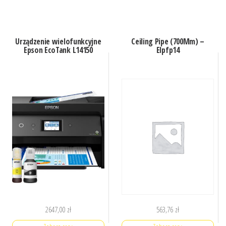
Urządzenie wielofunkcyjne
Ceiling Pipe (700Mm) –
Epson EcoTank L14150
Elpfp14
2647,00
zł
563,76
zł