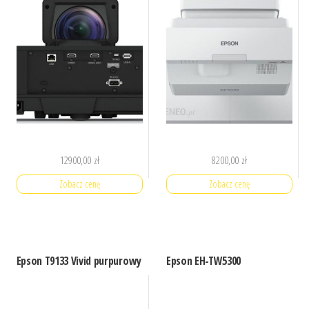
12900,00
zł
8200,00
zł
Zobacz cenę
Zobacz cenę
Epson T9133 Vivid purpurowy
Epson EH-TW5300