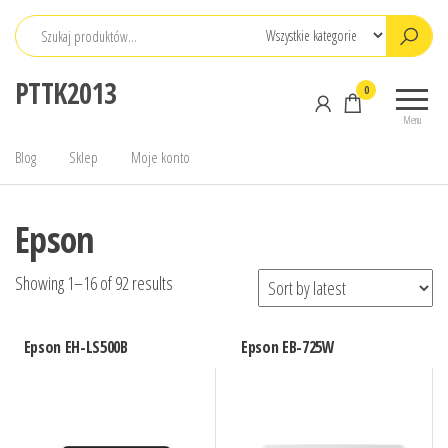
Przejdź
do
treści
PTTK2013
0
Menu
Blog
Sklep
Moje konto
Epson
Showing 1–16 of 92 results
Epson EH-LS500B
Epson EB-725W