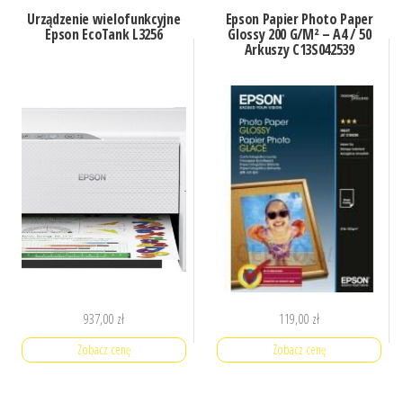
Urządzenie wielofunkcyjne
Epson Papier Photo Paper
Epson EcoTank L3256
Glossy 200 G/M² – A4 / 50
Arkuszy C13S042539
937,00
zł
119,00
zł
Zobacz cenę
Zobacz cenę