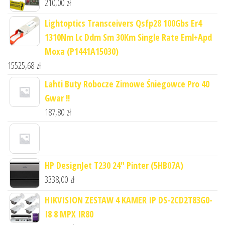
210,00
zł
Lightoptics Transceivers Qsfp28 100Gbs Er4
1310Nm Lc Ddm Sm 30Km Single Rate Eml+Apd
Moxa (P1441A15030)
15525,68
zł
Lahti Buty Robocze Zimowe Śniegowce Pro 40
Gwar !!
187,80
zł
HP DesignJet T230 24" Pinter (5HB07A)
3338,00
zł
HIKVISION ZESTAW 4 KAMER IP DS-2CD2T83G0-
I8 8 MPX IR80