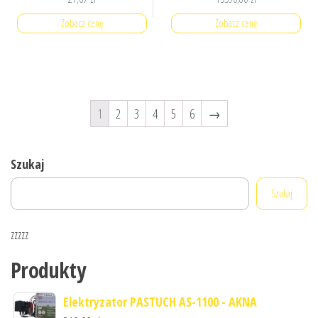
Zobacz cenę
Zobacz cenę
1
2
3
4
5
6
→
Szukaj
Szukaj
zzzzz
Produkty
Elektryzator PASTUCH AS-1100 - AKNA