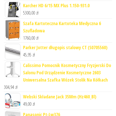
Karcher HD 6/15 MX Plus 1.150-931.0
5300,00
zł
Szafa Kartoteczna Kartoteka Medyczna 6
Szufladowa
1760,00
zł
Parker Jotter długopis stalowy CT (S0705560)
45,95
zł
Calissimo Pomocnik Kosmetyczny Fryzjerski Do
Salonu Pod Urządzenie Kosmetyczne 2603
Uniwersalna Szafka Wózek Stolik Na Kółkach
304,94
zł
Webski Składane Jack 35Mm (Hz460_Bl)
49,00
zł
Panasonic Pt-Lw376