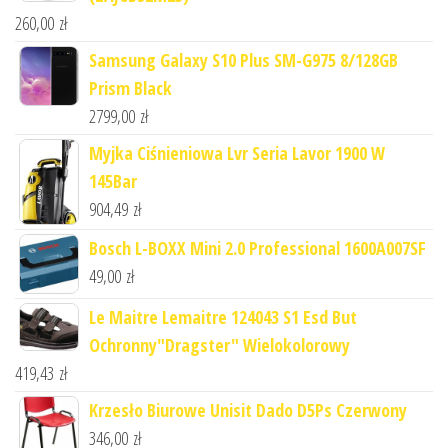
260,00
zł
Samsung Galaxy S10 Plus SM-G975 8/128GB
Prism Black
2799,00
zł
Myjka Ciśnieniowa Lvr Seria Lavor 1900 W
145Bar
904,49
zł
Bosch L-BOXX Mini 2.0 Professional 1600A007SF
49,00
zł
Le Maitre Lemaitre 124043 S1 Esd But
Ochronny"Dragster" Wielokolorowy
419,43
zł
Krzesło Biurowe Unisit Dado D5Ps Czerwony
346,00
zł