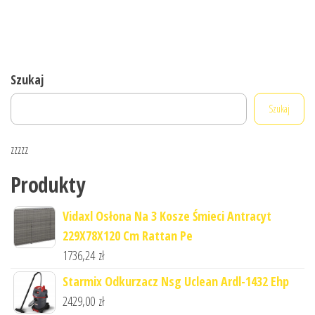
Szukaj
Szukaj
zzzzz
Produkty
Vidaxl Osłona Na 3 Kosze Śmieci Antracyt
229X78X120 Cm Rattan Pe
1736,24
zł
Starmix Odkurzacz Nsg Uclean Ardl-1432 Ehp
2429,00
zł