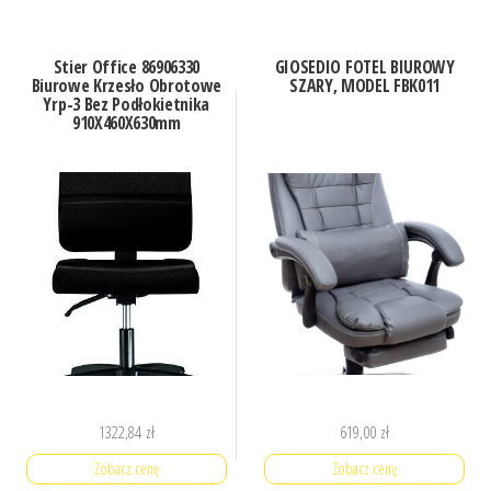
Stier Office 86906330
GIOSEDIO FOTEL BIUROWY
Biurowe Krzesło Obrotowe
SZARY, MODEL FBK011
Yrp-3 Bez Podłokietnika
910X460X630mm
1322,84
zł
619,00
zł
Zobacz cenę
Zobacz cenę