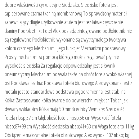
dobre właściwości cyrkulacyjne Siedzisko: Siedzisko fotela jest
tapicerowane czarna tkaniną membranową To sprawdzony materiał
zapewniający długie użytkowanie atutem jest też łatwe czyszczenie
tkaniny Podłokietniki: Fotel Alex posiada zintegrowane podłokietniki nie
są regulowane Podłokietniki wykonane są z wytrzymałego tworzywa
koloru czarnego Mechanizm i jego funkcje: Mechanizm podstawowy:
Prosty mechanizm za pomocą którego można regulować płynnie
wysokość siedziska Za regulacje odpowiedzialny jest siłownik
pneumatyczny Mechanizm pozwala także na obrót fotela wokół własnej
osi Podstawa jezdna: Podstawa fotela biurowego Alex wykonana jest z
metalu jest to standardowa podstawa pięcioramienna jest stabilna
Kółka: Zastosowano kółka twarde do powierzchni miękkich Takich jak
dywany wykładziny Kółka mają 50 mm średnicy Wymiary: Szerokość
fotela nbsp;57 cm Głębokość fotela nbsp;56 cm Wysokość fotela
nbsp;87÷99 cm Wysokość siedziska nbsp;41÷53 cm Waga fotela to 11 kg
Obciążenie maksymalne fotela obrotowego Alex wynosi 102 nbsp; kg