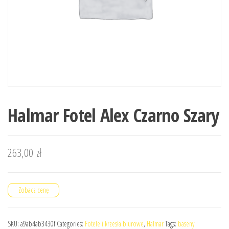
Halmar Fotel Alex Czarno Szary
263,00
zł
Zobacz cenę
SKU:
a9ab4ab3430f
Categories:
Fotele i krzesła biurowe
,
Halmar
Tags:
baseny