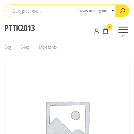
Przejdź
do
treści
PTTK2013
0
Menu
Blog
Sklep
Moje konto