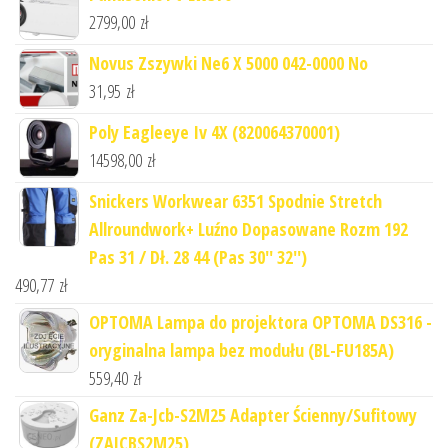
2799,00
zł
Novus Zszywki Ne6 X 5000 042-0000 No
31,95
zł
Poly Eagleeye Iv 4X (820064370001)
14598,00
zł
Snickers Workwear 6351 Spodnie Stretch
Allroundwork+ Luźno Dopasowane Rozm 192
Pas 31 / Dł. 28 44 (Pas 30'' 32'')
490,77
zł
OPTOMA Lampa do projektora OPTOMA DS316 -
oryginalna lampa bez modułu (BL-FU185A)
559,40
zł
Ganz Za-Jcb-S2M25 Adapter Ścienny/Sufitowy
(ZAJCBS2M25)