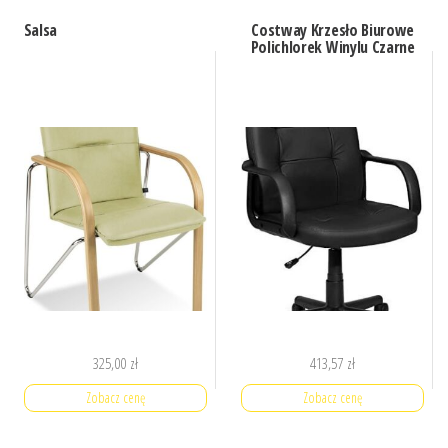
Salsa
Costway Krzesło Biurowe
Polichlorek Winylu Czarne
325,00
zł
413,57
zł
Zobacz cenę
Zobacz cenę