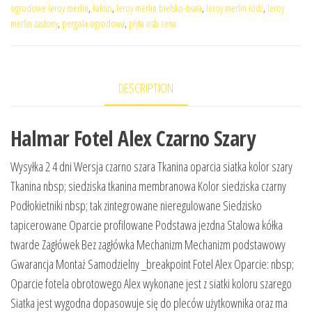
ogrodowe leroy merlin
,
kaktus
,
leroy merlin bielsko-biała
,
leroy merlin łódź
,
leroy
merlin zasłony
,
pergola ogrodowa
,
płyta osb cena
DESCRIPTION
Halmar Fotel Alex Czarno Szary
Wysyłka 2 4 dni Wersja czarno szara Tkanina oparcia siatka kolor szary
Tkanina nbsp; siedziska tkanina membranowa Kolor siedziska czarny
Podłokietniki nbsp; tak zintegrowane nieregulowane Siedzisko
tapicerowane Oparcie profilowane Podstawa jezdna Stalowa kółka
twarde Zagłówek Bez zagłówka Mechanizm Mechanizm podstawowy
Gwarancja Montaż Samodzielny _breakpoint Fotel Alex Oparcie: nbsp;
Oparcie fotela obrotowego Alex wykonane jest z siatki koloru szarego
Siatka jest wygodna dopasowuje się do pleców użytkownika oraz ma