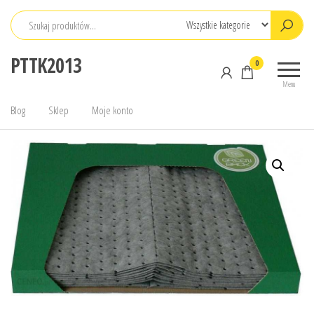
Przejdź
do
treści
PTTK2013
0
Menu
Blog
Sklep
Moje konto