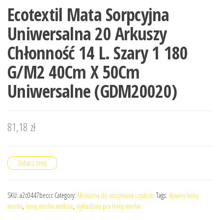
Ecotextil Mata Sorpcyjna
Uniwersalna 20 Arkuszy
Chłonność 14 L. Szary 1 180
G/M2 40Cm X 50Cm
Uniwersalne (GDM20020)
81,18
zł
Zobacz cenę
SKU:
a2c0447beccc
Category:
Akcesoria do utrzymania czystości
Tags:
dywany leroy
merlin
,
leroy merlin mirków
,
wykładzina pcv leroy merlin