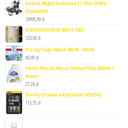
Dewalt Myjka Spalinowa 11,7Km 250Bar
Dxpw0010E
10999,99
zł
DOLFOS DOLMILK MDS3 10KG
120,00
zł
Procity Flaga Włoch 60x90 - 60x90
43,49
zł
Fermo Płyn Do Mycia I Dezynfekcji Klatek I
Kuwet
27,20
zł
Stanley Zestaw wkrętaków (654250)
113,35
zł