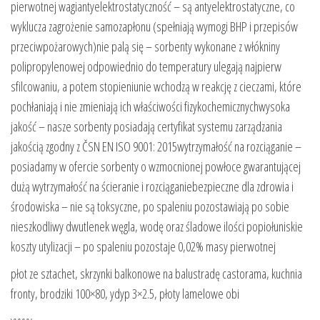
pierwotnej wagiantyelektrostatyczność – są antyelektrostatyczne, co
wyklucza zagrożenie samozapłonu (spełniają wymogi BHP i przepisów
przeciwpożarowych)nie palą się – sorbenty wykonane z włókniny
polipropylenowej odpowiednio do temperatury ulegają najpierw
sfilcowaniu, a potem stopieniunie wchodzą w reakcję z cieczami, które
pochłaniają i nie zmieniają ich właściwości fizykochemicznychwysoka
jakość – nasze sorbenty posiadają certyfikat systemu zarządzania
jakością zgodny z ČSN EN ISO 9001: 2015wytrzymałość na rozciąganie –
posiadamy w ofercie sorbenty o wzmocnionej powłoce gwarantującej
dużą wytrzymałość na ścieranie i rozciąganiebezpieczne dla zdrowia i
środowiska – nie są toksyczne, po spaleniu pozostawiają po sobie
nieszkodliwy dwutlenek węgla, wodę oraz śladowe ilości popiołuniskie
koszty utylizacji – po spaleniu pozostaje 0,02% masy pierwotnej
płot ze sztachet, skrzynki balkonowe na balustradę castorama, kuchnia
fronty, brodziki 100×80, ydyp 3×2.5, płoty lamelowe obi