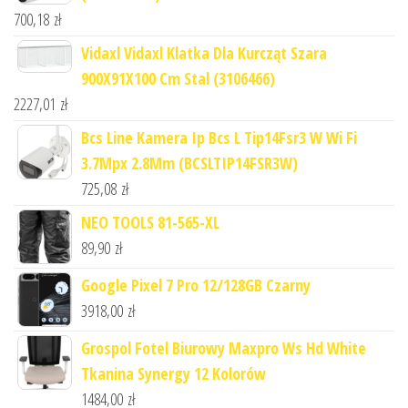
700,18
zł
Vidaxl Vidaxl Klatka Dla Kurcząt Szara
900X91X100 Cm Stal (3106466)
2227,01
zł
Bcs Line Kamera Ip Bcs L Tip14Fsr3 W Wi Fi
3.7Mpx 2.8Mm (BCSLTIP14FSR3W)
725,08
zł
NEO TOOLS 81-565-XL
89,90
zł
Google Pixel 7 Pro 12/128GB Czarny
3918,00
zł
Grospol Fotel Biurowy Maxpro Ws Hd White
Tkanina Synergy 12 Kolorów
1484,00
zł