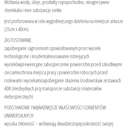
Wchłania wodę, oleje, produkty ropopochodne, nieagresywne
chemikalia i inne substancje ciekłe.
Jest perforowana w celu wygodniejszego dzielenia na mniejsze arkusze
(25cm x 40cm).
ZASTOSOWANIE:
zapobieganie zagrożeniom spowodowanym przez wycieki
technologiczne i incydentalneusuwanie istniejących
wyciekówprewencyjne zabezpieczenie powierzchni przed szkodliwymi
cieczamiochrona miejsca pracy i powierzchni roboczych przed
rozlewami i wyciekamizapobieganie skażeniu środowiskaw zestawach
ADR (niezbędnych przy transporcie substancji i materiałów
niebezpiecznych)
PODSTAWOWE I NAJWAŻNIEJSZE WŁAŚCIWOŚCI SORBENTÓW
UNIWERSALNYCH:
wysoka chłonność – wchłaniają dwudziestopięciokrotność swojej