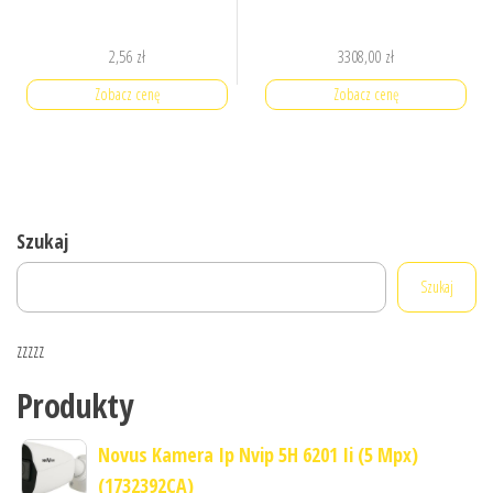
2,56
zł
3308,00
zł
Zobacz cenę
Zobacz cenę
Szukaj
Szukaj
zzzzz
Produkty
Novus Kamera Ip Nvip 5H 6201 Ii (5 Mpx)
(1732392CA)