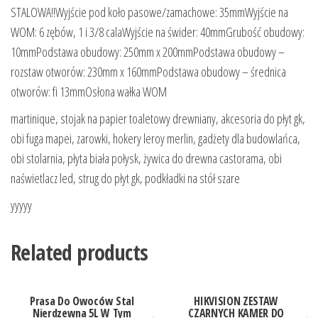
STALOWA!!Wyjście pod koło pasowe/zamachowe: 35mmWyjście na
WOM: 6 zębów, 1 i 3/8 calaWyjście na świder: 40mmGrubość obudowy:
10mmPodstawa obudowy: 250mm x 200mmPodstawa obudowy –
rozstaw otworów: 230mm x 160mmPodstawa obudowy – średnica
otworów: fi 13mmOsłona wałka WOM
martinique, stojak na papier toaletowy drewniany, akcesoria do płyt gk,
obi fuga mapei, zarowki, hokery leroy merlin, gadżety dla budowlańca,
obi stolarnia, płyta biała połysk, żywica do drewna castorama, obi
naświetlacz led, strug do płyt gk, podkładki na stół szare
yyyyy
Related products
Prasa Do Owoców Stal
HIKVISION ZESTAW
Nierdzewna 5L W Tym
CZARNYCH KAMER DO