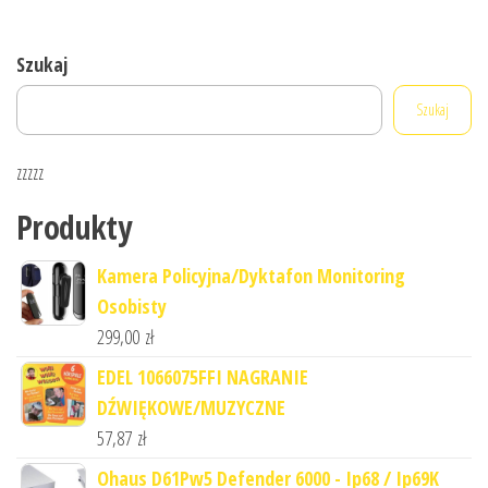
Szukaj
Szukaj
zzzzz
Produkty
Kamera Policyjna/Dyktafon Monitoring
Osobisty
299,00
zł
EDEL 1066075FFI NAGRANIE
DŹWIĘKOWE/MUZYCZNE
57,87
zł
Ohaus D61Pw5 Defender 6000 - Ip68 / Ip69K