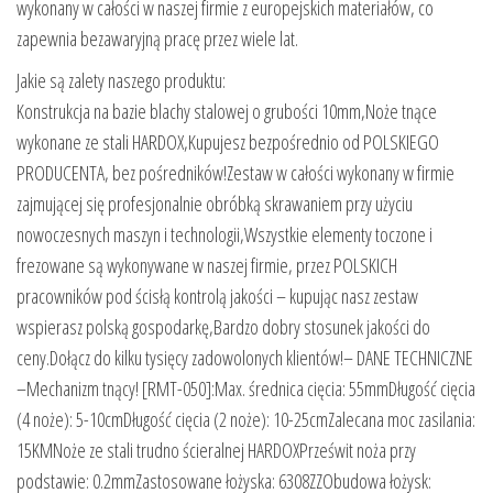
wykonany w całości w naszej firmie z europejskich materiałów, co
zapewnia bezawaryjną pracę przez wiele lat.
Jakie są zalety naszego produktu:
Konstrukcja na bazie blachy stalowej o grubości 10mm,Noże tnące
wykonane ze stali HARDOX,Kupujesz bezpośrednio od POLSKIEGO
PRODUCENTA, bez pośredników!Zestaw w całości wykonany w firmie
zajmującej się profesjonalnie obróbką skrawaniem przy użyciu
nowoczesnych maszyn i technologii,Wszystkie elementy toczone i
frezowane są wykonywane w naszej firmie, przez POLSKICH
pracowników pod ścisłą kontrolą jakości – kupując nasz zestaw
wspierasz polską gospodarkę,Bardzo dobry stosunek jakości do
ceny.Dołącz do kilku tysięcy zadowolonych klientów!– DANE TECHNICZNE
–Mechanizm tnący! [RMT-050]:Max. średnica cięcia: 55mmDługość cięcia
(4 noże): 5-10cmDługość cięcia (2 noże): 10-25cmZalecana moc zasilania:
15KMNoże ze stali trudno ścieralnej HARDOXPrześwit noża przy
podstawie: 0.2mmZastosowane łożyska: 6308ZZObudowa łożysk: