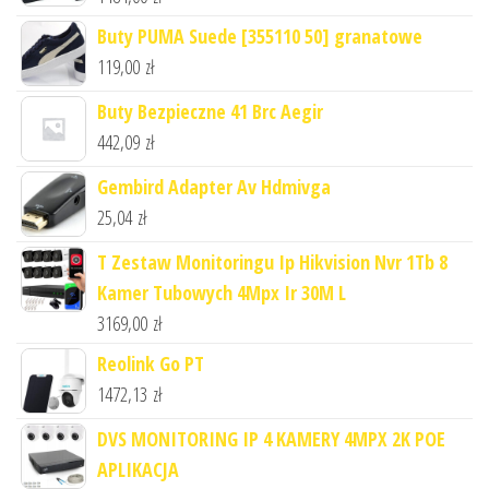
Buty PUMA Suede [355110 50] granatowe
119,00
zł
Buty Bezpieczne 41 Brc Aegir
442,09
zł
Gembird Adapter Av Hdmivga
25,04
zł
T Zestaw Monitoringu Ip Hikvision Nvr 1Tb 8
Kamer Tubowych 4Mpx Ir 30M L
3169,00
zł
Reolink Go PT
1472,13
zł
DVS MONITORING IP 4 KAMERY 4MPX 2K POE
APLIKACJA