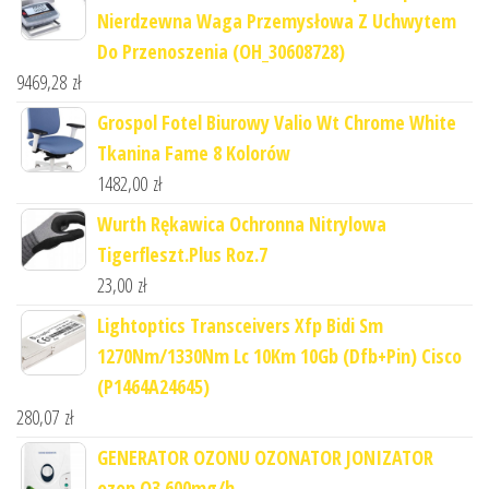
Nierdzewna Waga Przemysłowa Z Uchwytem
Do Przenoszenia (OH_30608728)
9469,28
zł
Grospol Fotel Biurowy Valio Wt Chrome White
Tkanina Fame 8 Kolorów
1482,00
zł
Wurth Rękawica Ochronna Nitrylowa
Tigerfleszt.Plus Roz.7
23,00
zł
Lightoptics Transceivers Xfp Bidi Sm
1270Nm/1330Nm Lc 10Km 10Gb (Dfb+Pin) Cisco
(P1464A24645)
280,07
zł
GENERATOR OZONU OZONATOR JONIZATOR
ozon O3 600mg/h