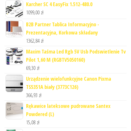
Karcher SC 4 EasyFix 1.512-480.0
1099,00
zł
B2B Partner Tablica Informacyjno -
Prezentacyjna, Korkowa składany
1362,84
zł
Maxim Taśma Led Rgb 5V Usb Podswietlenie Tv
Pilot 1,60 M (RGBTV5050160)
69,30
zł
Urządzenie wielofunkcyjne Canon Pixma
TS5351A biały (3773C126)
366,93
zł
Rękawice lateksowe pudrowane Santex
Powdered (L)
15,08
zł