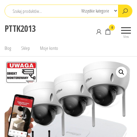
Przejdź
do
treści
PTTK2013
0
Menu
Blog
Sklep
Moje konto