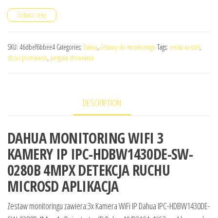
Zobacz cenę
SKU:
46dbef6bbee4
Categories:
Dahua
,
Zestawy do monitoringu
Tags:
cerata na stół
,
drzwi przesuwne
,
pergola drewniana
DESCRIPTION
DAHUA MONITORING WIFI 3
KAMERY IP IPC-HDBW1430DE-SW-
0280B 4MPX DETEKCJA RUCHU
MICROSD APLIKACJA
Zestaw monitoringu zawiera:3x Kamera WiFi IP Dahua IPC-HDBW1430DE-