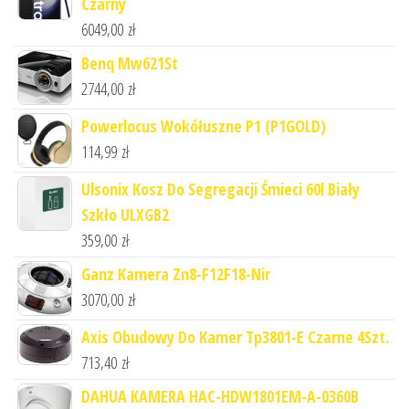
Czarny
6049,00
zł
Benq Mw621St
2744,00
zł
Powerlocus Wokółuszne P1 (P1GOLD)
114,99
zł
Ulsonix Kosz Do Segregacji Śmieci 60l Biały
Szkło ULXGB2
359,00
zł
Ganz Kamera Zn8-F12F18-Nir
3070,00
zł
Axis Obudowy Do Kamer Tp3801-E Czarne 4Szt.
713,40
zł
DAHUA KAMERA HAC-HDW1801EM-A-0360B