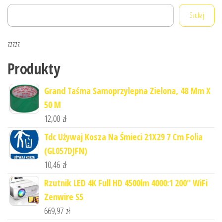
Szukaj
zzzzz
Produkty
Grand Taśma Samoprzylepna Zielona, 48 Mm X
50 M
12,00
zł
Tdc Używaj Kosza Na Śmieci 21X29 7 Cm Folia
(GL057DJFN)
10,46
zł
Rzutnik LED 4K Full HD 4500lm 4000:1 200'' WiFi
Zenwire S5
669,97
zł