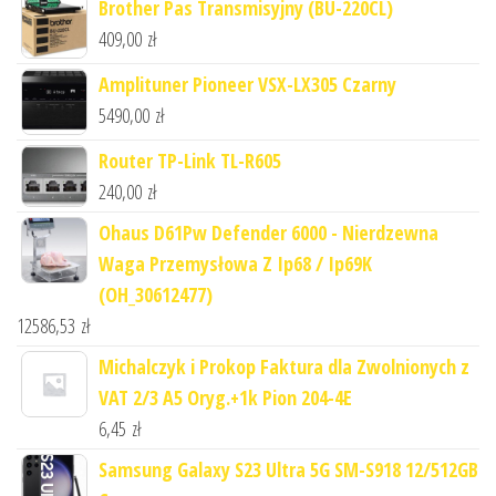
Brother Pas Transmisyjny (BU-220CL)
409,00
zł
Amplituner Pioneer VSX-LX305 Czarny
5490,00
zł
Router TP-Link TL-R605
240,00
zł
Ohaus D61Pw Defender 6000 - Nierdzewna
Waga Przemysłowa Z Ip68 / Ip69K
(OH_30612477)
12586,53
zł
Michalczyk i Prokop Faktura dla Zwolnionych z
VAT 2/3 A5 Oryg.+1k Pion 204-4E
6,45
zł
Samsung Galaxy S23 Ultra 5G SM-S918 12/512GB