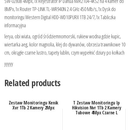
SW-0280B 4Mpx,1x Rejestrator IP Dahua NVR2104-4KS2 na 4 kamer do
8MPx,1x Router TP-LINK TL-WR940N 2.4 GHz 450 Mb/s,1x Dysk do
monitoringu Western Digital HDD-WD10PURX 1TB 24/7,1x Tabliczka
informacyjna
lerya, obi wiata, ogród śródziemnomorski, rukiew wodna gdzie kupic,
wiertarka aeg, kolor magnolia, klej do dywanów, obrzeża trawnikowe 10
cm, okrągłe czarne lustro, tapety lublin, czym wypełnić dziury po kołkach
yyyyy
Related products
Zestaw Monitoringu Kenik
T Zestaw Monitoringu Ip
Xvr 1Tb 2 Kamery 2Mpx
Hikvision Nvr 1Tb 2 Kamery
Tubowe 4Mpx Czarne L