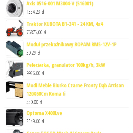
Axis 0516-001 M3004-V (516001)
1354,23
zł
Traktor KUBOTA B1-241 - 24 KM, 4x4
76875,00
zł
Moduł przekaźnikowy ROPAM RM5-12V-1P
30,29
zł
Peleciarka, granulator 100kg/h, 3kW
9926,00
zł
Modi Meble Biurko Czarne Fronty Dąb Artisan
120X60Cm Koma Ii
550,00
zł
Optoma X400Lve
2549,00
zł