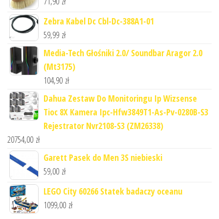
71,90
zł
Zebra Kabel Dc Cbl-Dc-388A1-01
59,99
zł
Media-Tech Głośniki 2.0/ Soundbar Aragor 2.0
(Mt3175)
104,90
zł
Dahua Zestaw Do Monitoringu Ip Wizsense
Tioc 8X Kamera Ipc-Hfw3849T1-As-Pv-0280B-S3
Rejestrator Nvr2108-S3 (ZM26338)
20754,00
zł
Garett Pasek do Men 3S niebieski
59,00
zł
LEGO City 60266 Statek badaczy oceanu
1099,00
zł