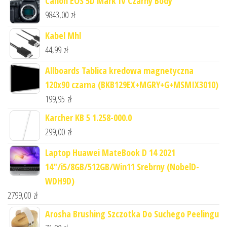
Canon EOS 5D Mark IV Czarny Body
9843,00
zł
Kabel Mhl
44,99
zł
Allboards Tablica kredowa magnetyczna
120x90 czarna (BKB129EX+MGRY+G+MSMIX3010)
199,95
zł
Karcher KB 5 1.258-000.0
299,00
zł
Laptop Huawei MateBook D 14 2021
14"/i5/8GB/512GB/Win11 Srebrny (NobelD-
WDH9D)
2799,00
zł
Arosha Brushing Szczotka Do Suchego Peelingu