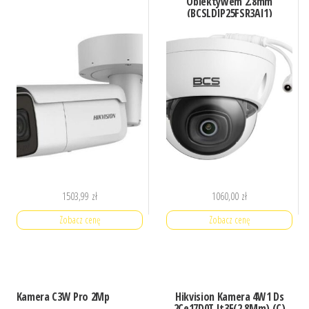
Obiektywem 2.8mm
(BCSLDIP25FSR3AI1)
1503,99
zł
1060,00
zł
Zobacz cenę
Zobacz cenę
Kamera C3W Pro 2Mp
Hikvision Kamera 4W1 Ds
2Ce17D0T It3F(2.8Mm) (C)