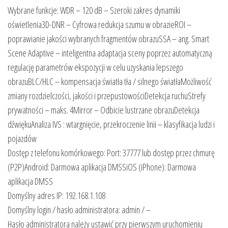
Wybrane funkcje: WDR – 120 dB – Szeroki zakres dynamiki
oświetlenia3D-DNR – Cyfrowa redukcja szumu w obrazieROI –
poprawianie jakości wybranych fragmentów obrazuSSA – ang. Smart
Scene Adaptive – inteligentna adaptacja sceny poprzez automatyczną
regulację parametrów ekspozycji w celu uzyskania lepszego
obrazuBLC/HLC – kompensacja światła tła / silnego światłaMożliwość
zmiany rozdzielczości, jakości i przepustowościDetekcja ruchuStrefy
prywatności – maks. 4Mirror – Odbicie lustrzane obrazuDetekcja
dźwiękuAnaliza IVS : wtargnięcie, przekroczenie linii – klasyfikacja ludzi i
pojazdów
Dostęp z telefonu komórkowego: Port: 37777 lub dostęp przez chmurę
(P2P)Android: Darmowa aplikacja DMSSiOS (iPhone): Darmowa
aplikacja DMSS
Domyślny adres IP: 192.168.1.108
Domyślny login / hasło administratora: admin / –
Hasło administratora należy ustawić przy pierwszym uruchomieniu