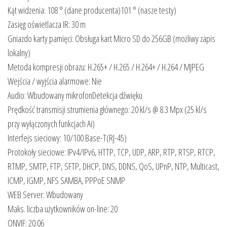
Kąt widzenia: 108 ° (dane producenta)101 ° (nasze testy)
Zasięg oświetlacza IR: 30 m
Gniazdo karty pamięci: Obsługa kart Micro SD do 256GB (możliwy zapis
lokalny)
Metoda kompresji obrazu: H.265+ / H.265 / H.264+ / H.264 / MJPEG
Wejścia / wyjścia alarmowe: Nie
Audio: Wbudowany mikrofonDetekcja dźwięku
Prędkość transmisji strumienia głównego: 20 kl/s @ 8.3 Mpx (25 kl/s
przy wyłączonych funkcjach Ai)
Interfejs sieciowy: 10/100 Base-T(RJ-45)
Protokoły sieciowe: IPv4/IPv6, HTTP, TCP, UDP, ARP, RTP, RTSP, RTCP,
RTMP, SMTP, FTP, SFTP, DHCP, DNS, DDNS, QoS, UPnP, NTP, Multicast,
ICMP, IGMP, NFS SAMBA, PPPoE SNMP
WEB Server: Wbudowany
Maks. liczba użytkowników on-line: 20
ONVIF: 20.06