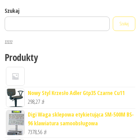
Szukaj
Szukaj
zzzzz
Produkty
Nowy Styl Krzesło Adler Gtp35 Czarne Cu11
298,27
zł
Digi Waga sklepowa etykietująca SM-500M BS-
96 klawiatura samoobsługowa
7378,56
zł