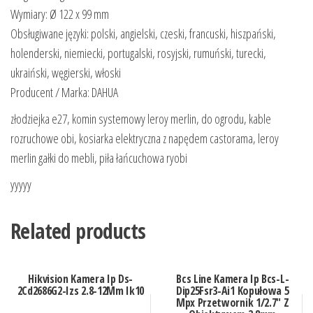
Wymiary: Ø 122 x 99 mm
Obsługiwane języki: polski, angielski, czeski, francuski, hiszpański,
holenderski, niemiecki, portugalski, rosyjski, rumuński, turecki,
ukraiński, węgierski, włoski
Producent / Marka: DAHUA
złodziejka e27, komin systemowy leroy merlin, do ogrodu, kable
rozruchowe obi, kosiarka elektryczna z napędem castorama, leroy
merlin gałki do mebli, piła łańcuchowa ryobi
yyyyy
Related products
Hikvision Kamera Ip Ds-
Bcs Line Kamera Ip Bcs-L-
2Cd2686G2-Izs 2.8-12Mm Ik10
Dip25Fsr3-Ai1 Kopułowa 5
Mpx Przetwornik 1/2.7″ Z