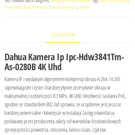
SKU:
3f66b8e16824
Categories:
Dahua
,
Kamery przemysłowe
Tags:
drzwi harmonijkowe
leroy merlin
,
farba do betonu
,
leroy merlin baseny
,
surfinie
DESCRIPTION
Dahua Kamera Ip Ipc-Hdw3841Tm-
As-0280B 4K Uhd
Kamera IP z wydajnym algorytmem kompresji obrazu H.264 / H.265
zapewniającym czyste i bardziej płynne przesyłanie obrazu w
maksymalnej rozdzielczości 8.3 MPx, 4K UHD. Możliwość zasilania PoE,
zgodnie ze standardem 802.3af sprawia, że urządzenie jest jeszcze
bardziej uniwersalne i łatwiejsze w instalacji Zasięg oświetlacza
podawany przez producenta zależy od warunków środowiskowych
(przejrzystości powietrza, otoczenia, koloru ścian, czyli tzw.