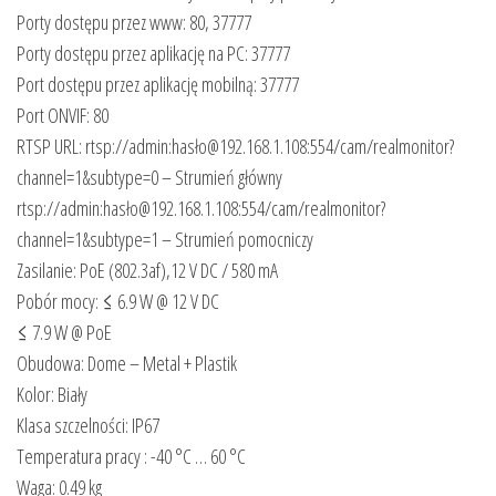
Porty dostępu przez www: 80, 37777
Porty dostępu przez aplikację na PC: 37777
Port dostępu przez aplikację mobilną: 37777
Port ONVIF: 80
RTSP URL: rtsp://admin:hasło@192.168.1.108:554/cam/realmonitor?
channel=1&subtype=0 – Strumień główny
rtsp://admin:hasło@192.168.1.108:554/cam/realmonitor?
channel=1&subtype=1 – Strumień pomocniczy
Zasilanie: PoE (802.3af),12 V DC / 580 mA
Pobór mocy: ≤ 6.9 W @ 12 V DC
≤ 7.9 W @ PoE
Obudowa: Dome – Metal + Plastik
Kolor: Biały
Klasa szczelności: IP67
Temperatura pracy : -40 °C … 60 °C
Waga: 0.49 kg